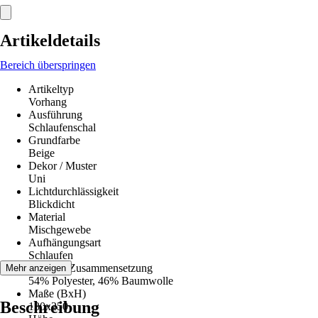
Artikeldetails
Bereich überspringen
Artikeltyp
Vorhang
Ausführung
Schlaufenschal
Grundfarbe
Beige
Dekor / Muster
Uni
Lichtdurchlässigkeit
Blickdicht
Material
Mischgewebe
Aufhängungsart
Schlaufen
Material-Zusammensetzung
Mehr anzeigen
54% Polyester, 46% Baumwolle
Maße (BxH)
Beschreibung
130x250