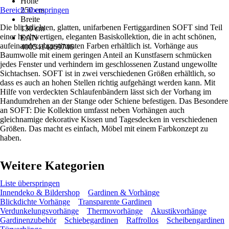
Höhe
Bereich überspringen
250 cm
Breite
Die blickdichten, glatten, unifarbenen Fertiggardinen SOFT sind Teil
130 cm
einer hochwertigen, eleganten Basiskollektion, die in acht schönen,
EAN
aufeinander abgestimmten Farben erhältlich ist. Vorhänge aus
4005414469746
Baumwolle mit einem geringen Anteil an Kunstfasern schmücken
jedes Fenster und verhindern im geschlossenen Zustand ungewollte
Sichtachsen. SOFT ist in zwei verschiedenen Größen erhältlich, so
dass es auch an hohen Stellen richtig aufgehängt werden kann. Mit
Hilfe von verdeckten Schlaufenbändern lässt sich der Vorhang im
Handumdrehen an der Stange oder Schiene befestigen. Das Besondere
an SOFT: Die Kollektion umfasst neben Vorhängen auch
gleichnamige dekorative Kissen und Tagesdecken in verschiedenen
Größen. Das macht es einfach, Möbel mit einem Farbkonzept zu
haben.
Weitere Kategorien
Liste überspringen
Innendeko & Bildershop
Gardinen & Vorhänge
Blickdichte Vorhänge
Transparente Gardinen
Verdunkelungsvorhänge
Thermovorhänge
Akustikvorhänge
Gardinenzubehör
Schiebegardinen
Raffrollos
Scheibengardinen