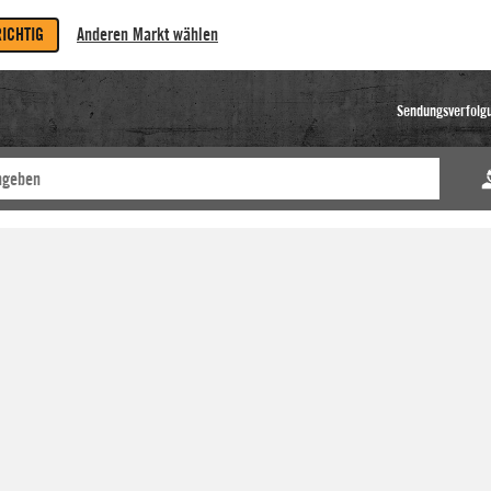
RICHTIG
Anderen Markt wählen
Sendungsverfolg