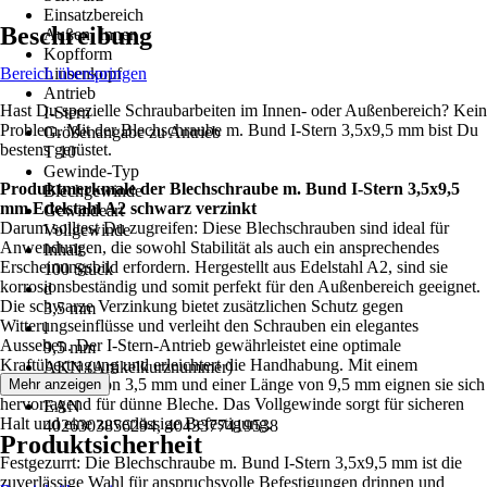
Einsatzbereich
Beschreibung
Außen, Innen
Kopfform
Bereich überspringen
Linsenkopf
Antrieb
Hast Du spezielle Schraubarbeiten im Innen- oder Außenbereich? Kein
I-Stern
Problem. Mit der Blechschraube m. Bund I-Stern 3,5x9,5 mm bist Du
Größenangabe zu Antrieb
bestens gerüstet.
T 10
Gewinde-Typ
Produktmerkmale der Blechschraube m. Bund I-Stern 3,5x9,5
Blechgewinde
mm Edelstahl A2 schwarz verzinkt
Gewindeart
Darum solltest Du zugreifen: Diese Blechschrauben sind ideal für
Vollgewinde
Anwendungen, die sowohl Stabilität als auch ein ansprechendes
Inhalt
Erscheinungsbild erfordern. Hergestellt aus Edelstahl A2, sind sie
100 Stück
korrosionsbeständig und somit perfekt für den Außenbereich geeignet.
d
Die schwarze Verzinkung bietet zusätzlichen Schutz gegen
3,5 mm
Witterungseinflüsse und verleiht den Schrauben ein elegantes
l
Aussehen. Der I-Stern-Antrieb gewährleistet eine optimale
9,5 mm
Kraftübertragung und erleichtert die Handhabung. Mit einem
AKN (Artikelkurznummer)
Durchmesser von 3,5 mm und einer Länge von 9,5 mm eignen sie sich
Mehr anzeigen
Z32M
hervorragend für dünne Bleche. Das Vollgewinde sorgt für sicheren
EAN
Halt und eine zuverlässige Befestigung.
4026303856294, 4043377419538
Produktsicherheit
Festgezurrt: Die Blechschraube m. Bund I-Stern 3,5x9,5 mm ist die
zuverlässige Wahl für anspruchsvolle Befestigungen drinnen und