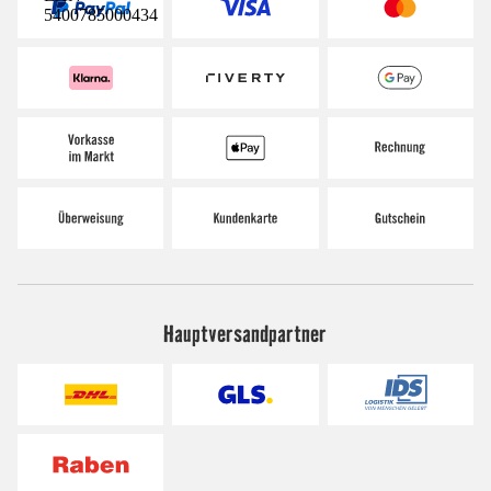
5400785000434
Hauptversandpartner