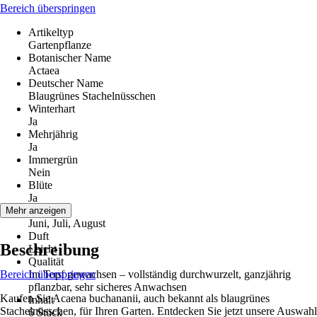
Bereich überspringen
Artikeltyp
Gartenpflanze
Botanischer Name
Actaea
Deutscher Name
Blaugrünes Stachelnüsschen
Winterhart
Ja
Mehrjährig
Ja
Immergrün
Nein
Blüte
Ja
Blütezeit
Mehr anzeigen
Juni, Juli, August
Duft
Beschreibung
Leicht
Qualität
Bereich überspringen
Im Topf gewachsen – vollständig durchwurzelt, ganzjährig
pflanzbar, sehr sicheres Anwachsen
Kaufen Sie Acaena buchananii, auch bekannt als blaugrünes
Inhalt
Stachelnüsschen, für Ihren Garten. Entdecken Sie jetzt unsere Auswahl
6 Stück