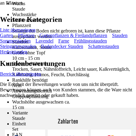
an Pflanzen.
Wuchs
Staude
Wuchsstärke
Weitere Kategorien
Starkwachsend
Pflanzzeit
Liste überspringen
Solange der Boden nicht gefroren ist, kann diese Pflanze
Garten
Pflanzen
Gartenpflanzen & Freilandpflanzen
Stauden
ausgepflanzt werden
Sommerstauden
Lavendel
Farne
Frühlingsstauden
Standort
Steingartenstauden
Bodendecker Stauden
Schattenstauden
Halbschatten, Sonne
Herbststauden
Größe ohne Topf
10 cm - 15 cm
Kundenbewertungen
Bodenverhältnisse
Trocken, Sauer, Nährstoffreich, Leicht sauer, Kalkverträglich,
Bereich überspringen
Kalkhaltig, Humos, Feucht, Durchlässig
Rankhilfe benötigt
Die Echtheit der Bewertungen wurde von uns nicht überprüft.
Nein
Bewertungen können auch von Kunden stammen, die die Ware nicht
Anwendungsbereich
nachweislich genutzt oder gekauft haben.
Gruppenpflanzung
Wuchshöhe ausgewachsen ca.
15 cm
Variante
Staude
Zahlarten
Einheit
Set
EAN