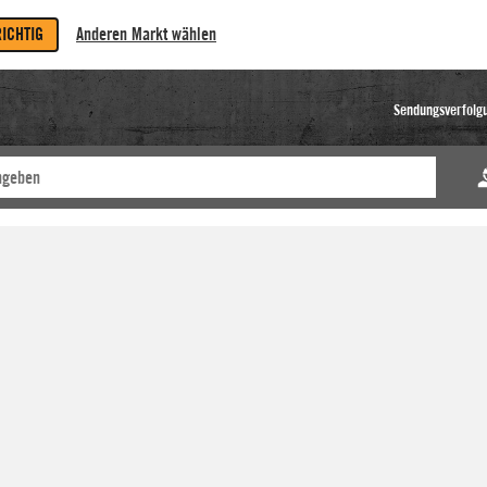
RICHTIG
Anderen Markt wählen
Sendungsverfolg