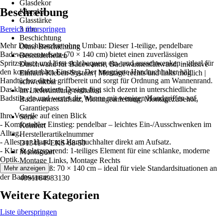
Glasdekor
Beschreibung
Klarglas
Glasstärke
Bereich überspringen
3 mm
Beschichtung
Mehr Duschkomfort ohne Umbau: Dieser 1-teilige, pendelbare
Ohne Beschichtung
Badewannenaufsatz (70 × 140 cm) bietet einen zuverlässigen
Besonderheiten
Spritzschutz und lässt sich bequem ein- und ausschwenken – ideal für
Duschwand für Badewanne, Badewannenfaltwand, inklusive
den komfortablen Einstieg. Der integrierte Handtuchhalter hält
Einfach-Kleben-System | Montage rechts und links möglich |
Handtücher direkt griffbereit und sorgt für Ordnung am Wannenrand.
schwenkbar
Das klare, reduzierte Design fügt sich dezent in unterschiedliche
Im Lieferumfang enthalten
Badstile ein und wertet die Wanne mit wenigen Handgriffen auf.
Badewannenaufsatz, Montageanleitung, Montagezubehör,
Garantiepass
Ihre Vorteile auf einen Blick
Serie
- Komfortabler Einstieg: pendelbar – leichtes Ein-/Ausschwenken im
Komfort
Alltag.
Herstellerartikelnummer
- Alles zur Hand: mit Handtuchhalter direkt am Aufsatz.
D1341-F-EKS-68-50
- Klar & platzsparend: 1-teiliges Element für eine schlanke, moderne
Montageart
Optik.
Montage Links, Montage Rechts
- Bewährtes Maß: 70 × 140 cm – ideal für viele Standardsituationen an
Mehr anzeigen
EAN
der Badewanne.
4061164983130
Weitere Kategorien
Liste überspringen