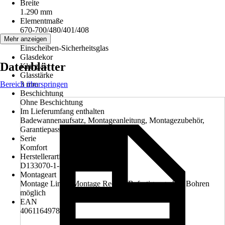
Breite
1.290 mm
Elementmaße
670-700/480/401/408
Glasart
Mehr anzeigen
Einscheiben-Sicherheitsglas
Glasdekor
Datenblätter
Klarglas
Glasstärke
Bereich überspringen
3 mm
Beschichtung
Ohne Beschichtung
Im Lieferumfang enthalten
Badewannenaufsatz, Montageanleitung, Montagezubehör,
Garantiepass
Serie
Komfort
Herstellerartikelnummer
D133070-1-50
Montageart
Montage Links, Montage Rechts, Befestigung ohne Bohren
möglich
EAN
4061164978365