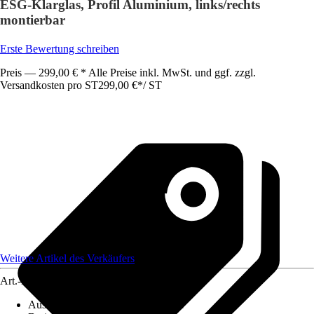
ESG-Klarglas, Profil Aluminium, links/rechts
montierbar
Erste Bewertung schreiben
Preis — 299,00 € * Alle Preise inkl. MwSt. und ggf. zzgl.
Versandkosten pro ST
299,00 €
*
/
ST
Weitere Artikel des Verkäufers
Art.-Nr.
12709362
Ausführung
:
Badewannenfaltwand