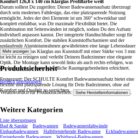
Komfort 126,8 x 140 cm Klarglas Profilfarbe weiß
Darum solltest Du zugreifen: Dieser Badewannenaufsatz überzeugt
durch sein modernes Faltdesign, das eine platzsparende Nutzung
ermöglicht. Jedes der drei Elemente ist um 360° schwenkbar und
komplett einfaltbar, was Dir maximale Flexibilität bietet. Die
Kombination mit Seitenwänden ist möglich, sodass Du den Aufsatz
individuell anpassen kannst. Der integrierte Handtuchhalter sorgt für
zusätzlichen Komfort. Die stabilen Kunststoffscharniere und der
umlaufende Aluminiumrahmen gewährleisten eine lange Lebensdauer
und Stabilität. Das Klarglas aus Kunststoff mit einer Stärke von 3 mm
Mehr anzeigen
ist leicht zu reinigen und verleiht Deinem Badezimmer eine elegante
Optik. Die Montage kann sowohl links als auch rechts erfolgen, was
Produktsicherheit
die Anpassung an unterschiedliche Raumgegebenheiten erleichtert.
Festgezurrt: Der SCHULTE Komfort Badewannenaufsatz bietet eine
Bereich überspringen
flexible und platzsparende Lösung für Dein Badezimmer, ohne auf
Komfort und Qualität zu verzichten.
Verantwortlich für Produktsicherheit:
.
Siehe Herstellerinformationen
Weitere Kategorien
Liste überspringen
Bad & Sanitär
Badewannen
Badewannenfaltwände
Einbaubadewannen
Halbfreistehende Badewanne
Eckbadewannen
Freistehende Badewannen
Whirlpool-Badewannen