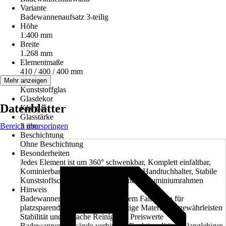
Variante
Badewannenaufsatz 3-teilig
Höhe
1.400 mm
Breite
1.268 mm
Elementmaße
410 / 400 / 400 mm
Glasart
Mehr anzeigen
Kunststoffglas
Glasdekor
Datenblätter
Klarglas
Glasstärke
Bereich überspringen
3 mm
Beschichtung
Ohne Beschichtung
Besonderheiten
Jedes Element ist um 360° schwenkbar, Komplett einfaltbar,
Kominierbar mit Seiten-wänden, Inkl. Handtuchhalter, Stabile
Kunststoffscharniere und umlaufender Aluminiumrahmen
Hinweis
Badewannenfaltwand mit modernem Faltdesign für
platzsparende Nutzung. Hochwertige Materialien gewährleisten
Stabilität und einfache Reinigung. Preiswerte
Badewannenfaltwände verbinden Funktionalität mit langlebiger