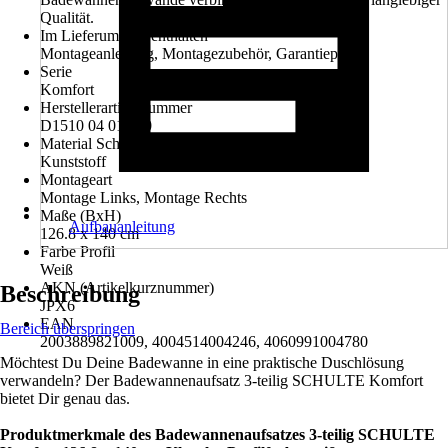
Qualität.
Im Lieferumfang enthalten
Montageanleitung, Montagezubehör, Garantiepass
Serie
Komfort
Herstellerartikelnummer
D1510 04 01 140
Material Scharniere
Kunststoff
Montageart
Montage Links, Montage Rechts
Maße (BxH)
Aufbauanleitung
126.8 x 140 cm
Farbe Profil
Weiß
AKN (Artikelkurznummer)
Beschreibung
JPX6
EAN
Bereich überspringen
2003889821009, 4004514004246, 4060991004780
Möchtest Du Deine Badewanne in eine praktische Duschlösung
verwandeln? Der Badewannenaufsatz 3-teilig SCHULTE Komfort
bietet Dir genau das.
Produktmerkmale des Badewannenaufsatzes 3-teilig SCHULTE