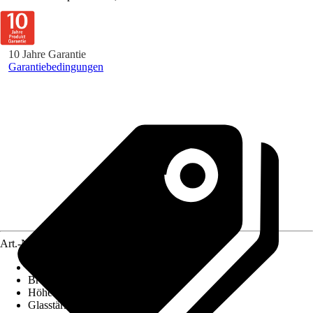
10 Jahre Garantie
Garantiebedingungen
Art.-Nr.
3889821
Ausführung
:
Badewannenfaltwand
Breite
:
1.268 mm
Höhe
:
1.400 mm
Glasstärke
:
3 mm