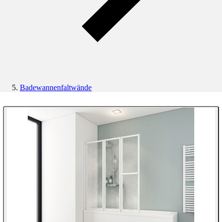
Badewannenfaltwände