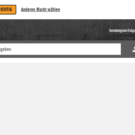
RICHTIG
Anderen Markt wählen
Sendungsverfolg