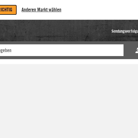
RICHTIG
Anderen Markt wählen
Sendungsverfolg