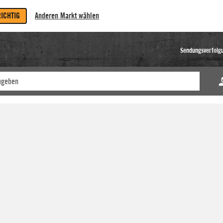
RICHTIG
Anderen Markt wählen
Sendungsverfolg