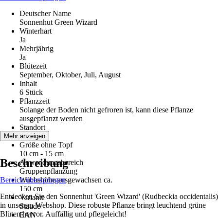
Deutscher Name
Sonnenhut Green Wizard
Winterhart
Ja
Mehrjährig
Ja
Blütezeit
September, Oktober, Juli, August
Inhalt
6 Stück
Pflanzzeit
Solange der Boden nicht gefroren ist, kann diese Pflanze
ausgepflanzt werden
Standort
Sonne
Mehr anzeigen
Größe ohne Topf
10 cm - 15 cm
Beschreibung
Anwendungsbereich
Gruppenpflanzung
Bereich überspringen
Wuchshöhe ausgewachsen ca.
150 cm
Entdecken Sie den Sonnenhut 'Green Wizard' (Rudbeckia occidentalis)
Variante
in unserem Webshop. Diese robuste Pflanze bringt leuchtend grüne
Staude
Blüten hervor. Auffällig und pflegeleicht!
EAN