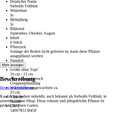
Deutscher Name
Siebolds Fettblatt
Winterhart
Ja
Mehrjährig
Ja
Blütezeit
September, Oktober, August
Inhalt
6 Stück
Pflanzzeit
Solange der Boden nicht gefroren ist, kann diese Pflanze
ausgepflanzt werden
Standort
Sonne
Mehr anzeigen
Größe ohne Topf
10 cm - 15 cm
Beschreibung
Anwendungsbereich
Gruppenpflanzung
Bereich überspringen
Wuchshöhe ausgewachsen ca.
25 cm
Kaufen Sie Sedum sieboldii, auch bekannt als Siebolds Fettblatt, in
Variante
unserem Online-Shop. Diese robuste und pflegeleichte Pflanze ist
Staude
perfekt für Ihren Garten.
EAN
5400785138458