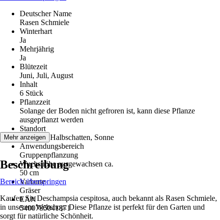
Deutscher Name
Rasen Schmiele
Winterhart
Ja
Mehrjährig
Ja
Blütezeit
Juni, Juli, August
Inhalt
6 Stück
Pflanzzeit
Solange der Boden nicht gefroren ist, kann diese Pflanze
ausgepflanzt werden
Standort
Schatten, Halbschatten, Sonne
Mehr anzeigen
Anwendungsbereich
Gruppenpflanzung
Beschreibung
Wuchshöhe ausgewachsen ca.
50 cm
Bereich überspringen
Variante
Gräser
Kaufen Sie Deschampsia cespitosa, auch bekannt als Rasen Schmiele,
EAN
in unserem Webshop. Diese Pflanze ist perfekt für den Garten und
5400785041871
sorgt für natürliche Schönheit.