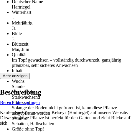
Deutscher Name
Hartriegel
Winterhart
Ja
Mehrjährig
Ja
Blüte
Ja
Blütezeit
Mai, Juni
Qualität
Im Topf gewachsen – vollständig durchwurzelt, ganzjährig
pflanzbar, sehr sicheres Anwachsen
Inhalt
6 Stück
Mehr anzeigen
Wuchs
Staude
Beschreibung
Wuchsstärke
Starkwachsend
Bereich überspringen
Pflanzzeit
Solange der Boden nicht gefroren ist, kann diese Pflanze
Kaufen Sie Cornus sericea 'Kelseyi' (Hartriegel) auf unserer Website.
ausgepflanzt werden
Diese attraktive Pflanze ist perfekt für den Garten und zieht Blicke auf
Standort
sich.
Schatten, Halbschatten
Größe ohne Topf