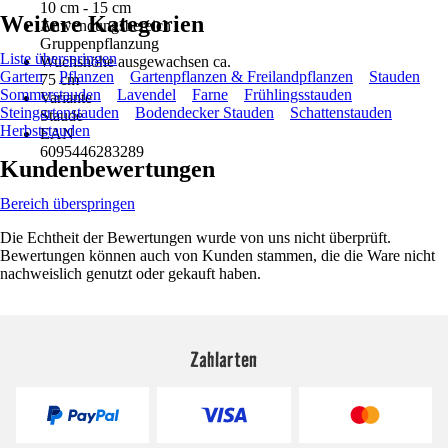
10 cm - 15 cm
Weitere Kategorien
Anwendungsbereich
Gruppenpflanzung
Liste überspringen
Wuchshöhe ausgewachsen ca.
Garten
Pflanzen
Gartenpflanzen & Freilandpflanzen
Stauden
75 cm
Sommerstauden
Lavendel
Farne
Frühlingsstauden
Variante
Steingartenstauden
Bodendecker Stauden
Schattenstauden
Staude
Herbststauden
EAN
6095446283289
Kundenbewertungen
Bereich überspringen
Die Echtheit der Bewertungen wurde von uns nicht überprüft.
Bewertungen können auch von Kunden stammen, die die Ware nicht
nachweislich genutzt oder gekauft haben.
Zahlarten