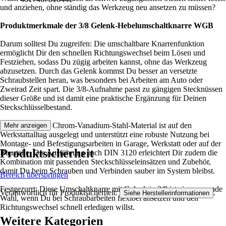
und anziehen, ohne ständig das Werkzeug neu ansetzen zu müssen?
Produktmerkmale der 3/8 Gelenk-Hebelumschaltknarre WGB
Darum solltest Du zugreifen: Die umschaltbare Knarrenfunktion
ermöglicht Dir den schnellen Richtungswechsel beim Lösen und
Festziehen, sodass Du zügig arbeiten kannst, ohne das Werkzeug
abzusetzen. Durch das Gelenk kommst Du besser an versetzte
Schraubstellen heran, was besonders bei Arbeiten am Auto oder
Zweirad Zeit spart. Die 3/8-Aufnahme passt zu gängigen Stecknüssen
dieser Größe und ist damit eine praktische Ergänzung für Deinen
Steckschlüsselbestand.
Das verchromte Chrom-Vanadium-Stahl-Material ist auf den
Mehr anzeigen
Werkstattalltag ausgelegt und unterstützt eine robuste Nutzung bei
Montage- und Befestigungsarbeiten in Garage, Werkstatt oder auf der
Produktsicherheit
Baustelle. Die Ausführung nach DIN 3120 erleichtert Dir zudem die
Kombination mit passenden Steckschlüsseleinsätzen und Zubehör,
damit Du beim Schrauben und Verbinden sauber im System bleibst.
Bereich überspringen
Festgezurrt: Diese Umschaltknarre mit Gelenk in 3/8 ist eine passende
Verantwortlich für Produktsicherheit:
.
Siehe Herstellerinformationen
Wahl, wenn Du bei Schraubarbeiten flexibel ansetzen und den
Richtungswechsel schnell erledigen willst.
Weitere Kategorien