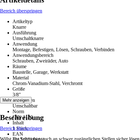
Artikeldetails
Bereich überspringen
Artikeltyp
Knarre
Ausführung
Umschaltknarre
Anwendung
Montage, Befestigen, Lösen, Schrauben, Verbinden
Anwendungsbereich
Schrauben, Zweiräder, Auto
Räume
Baustelle, Garage, Werkstatt
Material
Chrom-Vanadium-Stahl, Verchromt
Größe
3/8"
Funktionen
Mehr anzeigen
Umschaltbar
Norm
Beschreibung
DIN 3120
Inhalt
Bereich überspringen
1 Stück
EAN
Willst Du Schrauben auch an schwer zugänglichen Stellen sicher lösen
4017467316441