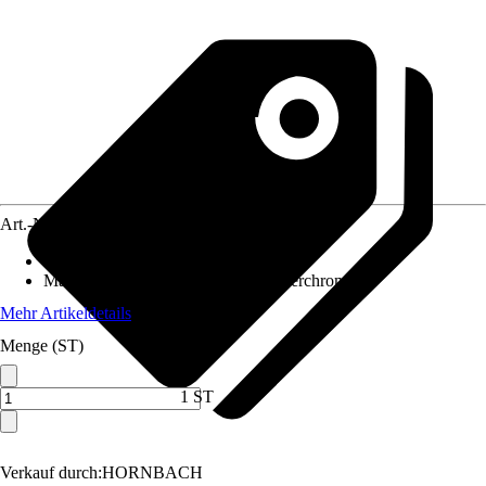
Art.-Nr.
5637338
Inhalt
:
1 Stück
Material
:
Chrom-Vanadium-Stahl, Verchromt
Mehr Artikeldetails
Menge (ST)
1 ST
Verkauf durch:
HORNBACH