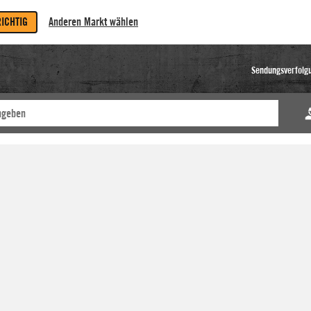
RICHTIG
Anderen Markt wählen
Sendungsverfolg