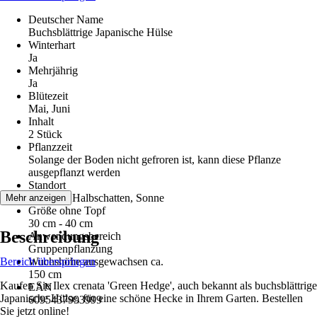
Deutscher Name
Buchsblättrige Japanische Hülse
Winterhart
Ja
Mehrjährig
Ja
Blütezeit
Mai, Juni
Inhalt
2 Stück
Pflanzzeit
Solange der Boden nicht gefroren ist, kann diese Pflanze
ausgepflanzt werden
Standort
Schatten, Halbschatten, Sonne
Mehr anzeigen
Größe ohne Topf
30 cm - 40 cm
Beschreibung
Anwendungsbereich
Gruppenpflanzung
Bereich überspringen
Wuchshöhe ausgewachsen ca.
150 cm
Kaufen Sie Ilex crenata 'Green Hedge', auch bekannt als buchsblättrige
EAN
Japanische Hülse, für eine schöne Hecke in Ihrem Garten. Bestellen
6095437993999
Sie jetzt online!