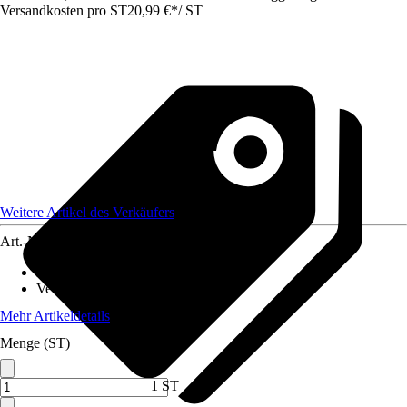
Versandkosten pro ST
20,99 €
*
/
ST
Weitere Artikel des Verkäufers
Art.-Nr.
12293278
Norm / Prüfzeichen
:
-
Verbindung
:
Puzzlefunktion
Mehr Artikeldetails
Menge (ST)
1 ST