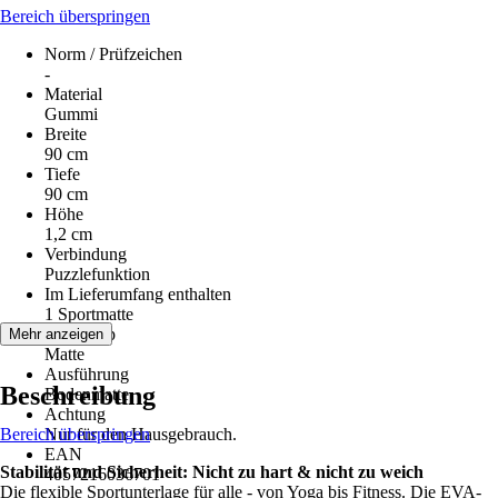
Bereich überspringen
Norm / Prüfzeichen
-
Material
Gummi
Breite
90 cm
Tiefe
90 cm
Höhe
1,2 cm
Verbindung
Puzzlefunktion
Im Lieferumfang enthalten
1 Sportmatte
Artikeltyp
Mehr anzeigen
Matte
Ausführung
Beschreibung
Bodenmatte
Achtung
Bereich überspringen
Nur für den Hausgebrauch.
EAN
Stabilität und Sicherheit: Nicht zu hart & nicht zu weich
4057216036701
Die flexible Sportunterlage für alle - von Yoga bis Fitness. Die EVA-