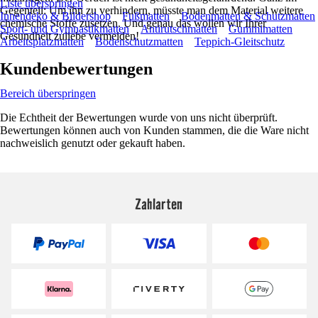
Liste überspringen
Gegenteil: Um ihn zu verhindern, müsste man dem Material weitere
Innendeko & Bildershop
Fußmatten
Bodenmatten & Schutzmatten
chemische Stoffe zusetzen. Und genau das wollen wir Ihrer
Sport- und Gymnastikmatten
Antirutschmatten
Gummimatten
Gesundheit zuliebe vermeiden!
Arbeitsplatzmatten
Bodenschutzmatten
Teppich-Gleitschutz
Kundenbewertungen
Bereich überspringen
Die Echtheit der Bewertungen wurde von uns nicht überprüft.
Bewertungen können auch von Kunden stammen, die die Ware nicht
nachweislich genutzt oder gekauft haben.
Zahlarten