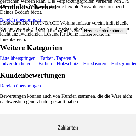
gestrichen werden kann. Die Verpackungsgrößen variieren von 375
Produktsicherheit
ml, 750 ml bis 2,5 l, was Dir eine flexible Auswahl entsprechend
Deines Bedarfs bietet.
Bereich überspringen
Festgezurrt Die HORNBACH Wohnraumlasur vereint individuelle
Farbanpassung, Effizienz und Vielseitigkeit in einer langlebigen und
Verantwortlich für Produktsicherheit siehe
.
Herstellerinformationen
leicht anzuwendenden Lösung für Deine Holzprojekte im
Innenbereich.
Weitere Kategorien
Liste überspringen
Farben, Tapeten &
ndverkleidungen
Farben
Holzschutz
Holzlasuren
Holzgrundie
Kundenbewertungen
Bereich überspringen
Bewertungen können auch von Kunden stammen, die die Ware nicht
nachweislich genutzt oder gekauft haben.
Zahlarten