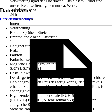
Verwitterungsgrad der Oberfläche. Aus diesem Grund sind
unsere Reichweitenangaben nur ca. Werte.
Datenblätter
Trockendauer ca.
24 h
Bereich überspringen
Einsatzbereich
Innen
Verarbeitung
Rollen, Sprühen, Streichen
Empfohlene Anzahl Anstriche
1
Geeignet für Untergrund
Holz
Farbton
Farbmischservice
Mögliche Gebindegrößen in ml/l
0,375 l, 0,75 l, 2,5 l
Bestellhinweis
Der dargestellte Preis bezieht sich auf die kleinste mischbare
Gebindegröße. Den Preis des fertig konfigurierten Artikels
erhalten Sie nach Abschluss der Konfiguration. Der Preis ist
abhängig von der gewählten Gebindegröße.
Ergänzende Gefahrenmerkmale (EUH-Sätze)
(EUH208) Enthält 1,2-Benzisothiazol-3(2H)-on. Kann
allergische Reaktionen hervorrufen., (EUH210)
Sicherheitsdatenblatt auf Anfrage erhältlich., (EUH211)