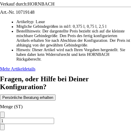
Verkauf durch:
HORNBACH
Art.-Nr.
10719148
Artikeltyp
:
Lasur
■
Mögliche Gebindegrößen in ml/l
:
0,375 l, 0,75 l, 2,5 l
■
Bestellhinweis
:
Der dargestellte Preis bezieht sich auf die kleinste
■
mischbare Gebindegröße. Den Preis des fertig konfigurierten
Artikels erhalten Sie nach Abschluss der Konfiguration. Der Preis ist
abhängig von der gewählten Gebindegröße.
Hinweis
:
Dieser Artikel wird nach Ihren Vorgaben hergestellt. Sie
■
haben daher kein Widerrufsrecht und kein HORNBACH
Rückgaberecht.
Mehr Artikeldetails
Fragen, oder Hilfe bei Deiner
Konfiguration?
Persönliche Beratung erhalten
Menge (ST)