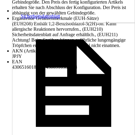
Gebindegröße. Den Preis des fertig konfigurierten Artikels
erhalten Sie nach Abschluss der Konfiguration. Der Preis ist
abhängig von der gewählten Gebindegröße.
Sicherheitsdatenblatt
Ergänzende Gefahrenmerkmale (EUH-Sätze)
(EUH208) Enthält 1,2-Benzisothiazol-3(2H)-on. Kann
allergische Reaktionen hervorrufen., (EUH210)
Sicherheitsdatenblatt auf Anfrage erhältlich., (EUH211)
Achtung! Beim Sprühen können gefährliche lungengängige
Tröpfchen entstehen. Aerosol oder Nebel nicht einatmen.
AKN (Artikelkurznummer)
JPJY
EAN
4306516018475, 4306516389568