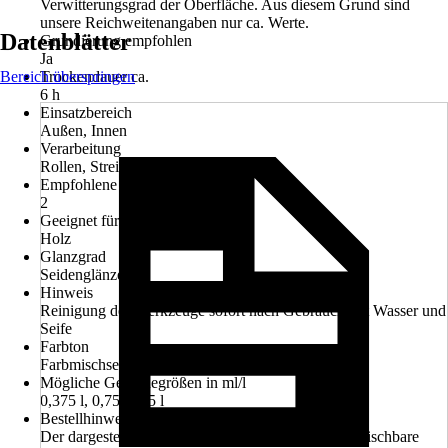
Verwitterungsgrad der Oberfläche. Aus diesem Grund sind
unsere Reichweitenangaben nur ca. Werte.
Datenblätter
Grundierung empfohlen
Ja
Bereich überspringen
Trockendauer ca.
6 h
Einsatzbereich
Außen, Innen
Verarbeitung
Rollen, Streichen, Spritzen
Empfohlene Anzahl Anstriche
2
Geeignet für Untergrund
Holz
Glanzgrad
Seidenglänzend
Hinweis
Reinigung der Werkzeuge sofort nach Gebrauch mit Wasser und
Seife
Farbton
Farbmischservice
Mögliche Gebindegrößen in ml/l
0,375 l, 0,75 l, 2,5 l
Bestellhinweis
Der dargestellte Preis bezieht sich auf die kleinste mischbare