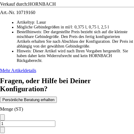
Verkauf durch:
HORNBACH
Art.-Nr.
10719160
Artikeltyp
:
Lasur
■
Mögliche Gebindegrößen in ml/l
:
0,375 l, 0,75 l, 2,5 l
■
Bestellhinweis
:
Der dargestellte Preis bezieht sich auf die kleinste
■
mischbare Gebindegröße. Den Preis des fertig konfigurierten
Artikels erhalten Sie nach Abschluss der Konfiguration. Der Preis ist
abhängig von der gewählten Gebindegröße.
Hinweis
:
Dieser Artikel wird nach Ihren Vorgaben hergestellt. Sie
■
haben daher kein Widerrufsrecht und kein HORNBACH
Rückgaberecht.
Mehr Artikeldetails
Fragen, oder Hilfe bei Deiner
Konfiguration?
Persönliche Beratung erhalten
Menge (ST)