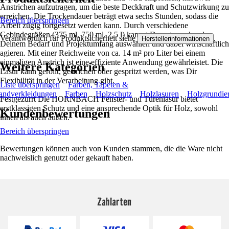
Anstrichen aufzutragen, um die beste Deckkraft und Schutzwirkung zu
erreichen. Die Trockendauer beträgt etwa sechs Stunden, sodass die
Bereich überspringen
Arbeit zügig fortgesetzt werden kann. Durch verschiedene
Gebindegrößen (375 ml, 750 ml, 2,5 l) kannst Du entsprechend
Verantwortlich für Produktsicherheit siehe
.
Herstellerinformationen
Deinem Bedarf und Projektumfang auswählen und dabei wirtschaftlich
agieren. Mit einer Reichweite von ca. 14 m² pro Liter bei einem
einmaligen Anstrich ist eine effiziente Anwendung gewährleistet. Die
Weitere Kategorien
Lasur kann gerollt, gestrichen oder gespritzt werden, was Dir
Flexibilität in der Verarbeitung gibt.
Liste überspringen
Farben, Tapeten &
ndverkleidungen
Farben
Holzschutz
Holzlasuren
Holzgrundie
Festgezurrt Die HORNBACH Fenster- und Türenlasur bietet
erstklassigen Schutz und eine ansprechende Optik für Holz, sowohl
Kundenbewertungen
innen als auch außen.
Bereich überspringen
Bewertungen können auch von Kunden stammen, die die Ware nicht
nachweislich genutzt oder gekauft haben.
Zahlarten