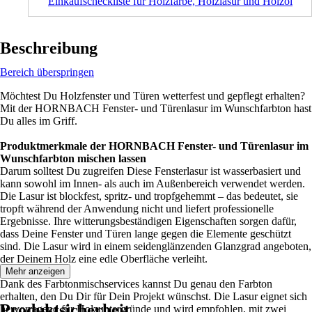
Einkaufscheckliste für Holzfarbe, Holzlasur und Holzöl
Beschreibung
Bereich überspringen
Möchtest Du Holzfenster und Türen wetterfest und gepflegt erhalten?
Mit der HORNBACH Fenster- und Türenlasur im Wunschfarbton hast
Du alles im Griff.
Produktmerkmale der HORNBACH Fenster- und Türenlasur im
Wunschfarbton mischen lassen
Darum solltest Du zugreifen Diese Fensterlasur ist wasserbasiert und
kann sowohl im Innen- als auch im Außenbereich verwendet werden.
Die Lasur ist blockfest, spritz- und tropfgehemmt – das bedeutet, sie
tropft während der Anwendung nicht und liefert professionelle
Ergebnisse. Ihre witterungsbeständigen Eigenschaften sorgen dafür,
dass Deine Fenster und Türen lange gegen die Elemente geschützt
sind. Die Lasur wird in einem seidenglänzenden Glanzgrad angeboten,
der Deinem Holz eine edle Oberfläche verleiht.
Mehr anzeigen
Dank des Farbtonmischservices kannst Du genau den Farbton
erhalten, den Du Dir für Dein Projekt wünschst. Die Lasur eignet sich
Produktsicherheit
hervorragend für Holzuntergründe und wird empfohlen, mit zwei