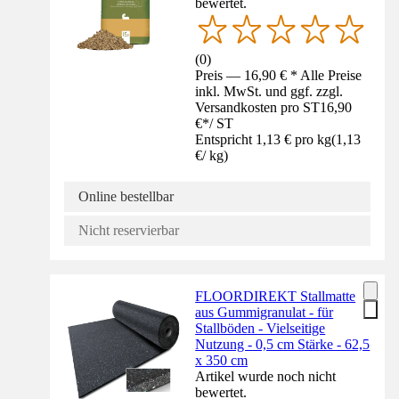
bewertet.
(
0
)
Preis — 16,90 € * Alle Preise
inkl. MwSt. und ggf. zzgl.
Versandkosten pro ST
16,90
€
*
/
ST
Entspricht 1,13 € pro kg
(
1,13
€
/
kg
)
Online bestellbar
Nicht reservierbar
FLOORDIREKT Stallmatte
aus Gummigranulat - für
Stallböden - Vielseitige
Nutzung - 0,5 cm Stärke - 62,5
x 350 cm
Artikel wurde noch nicht
bewertet.