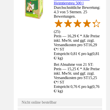
Heimtierstreu 500 l
Durchschnittliche Bewertung:
4.3 von 5 Sternen. 25
Bewertungen.
(
25
)
Preis — 16,29 € * Alle Preise
inkl. MwSt. und ggf. zzgl.
Versandkosten pro ST
16,29
€
*
/
ST
Entspricht 0,81 € pro kg
(
0,81
€
/
kg
)
Bei Abnahme von 21 ST:
Preis — 15,25 € * Alle Preise
inkl. MwSt. und ggf. zzgl.
Versandkosten pro ST
15,25
€
*
/
ST
Entspricht 0,76 € pro kg
(
0,76
€
/
kg
)
Nicht online bestellbar