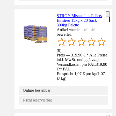
STROY Miscanthus Pellets
Einstreu 15kg x 20 Sack
300kg Palette
Artikel wurde noch nicht
bewertet.
(
0
)
Preis — 319,90 € * Alle Preise
inkl. MwSt. und ggf. zzgl.
Versandkosten pro PAL
319,90
€
*
/
PAL
Entspricht 1,07 € pro kg
(
1,07
€
/
kg
)
Online bestellbar
Nicht reservierbar