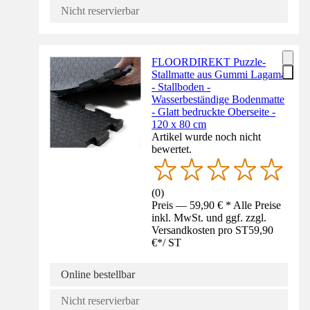
Nicht reservierbar
FLOORDIREKT Puzzle-
Stallmatte aus Gummi Lagama
- Stallboden -
Wasserbeständige Bodenmatte
- Glatt bedruckte Oberseite -
120 x 80 cm
Artikel wurde noch nicht
bewertet.
(
0
)
Preis — 59,90 € * Alle Preise
inkl. MwSt. und ggf. zzgl.
Versandkosten pro ST
59,90
€
*
/
ST
Online bestellbar
Nicht reservierbar