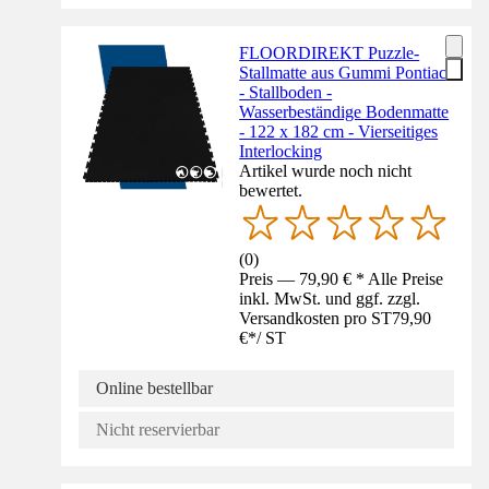
FLOORDIREKT Puzzle-
Stallmatte aus Gummi Pontiac
- Stallboden -
Wasserbeständige Bodenmatte
- 122 x 182 cm - Vierseitiges
Interlocking
Artikel wurde noch nicht
bewertet.
(
0
)
Preis — 79,90 € * Alle Preise
inkl. MwSt. und ggf. zzgl.
Versandkosten pro ST
79,90
€
*
/
ST
Online bestellbar
Nicht reservierbar