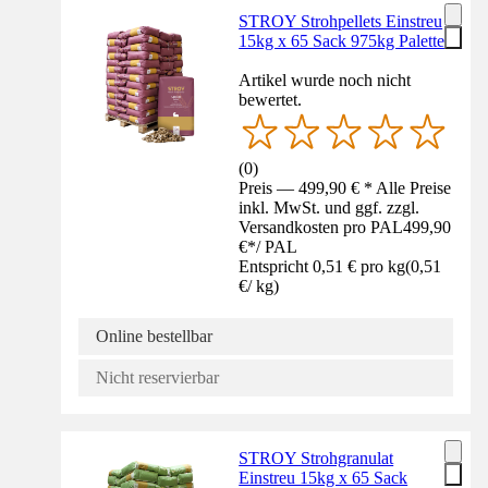
STROY Strohpellets Einstreu
15kg x 65 Sack 975kg Palette
Artikel wurde noch nicht
bewertet.
(
0
)
Preis — 499,90 € * Alle Preise
inkl. MwSt. und ggf. zzgl.
Versandkosten pro PAL
499,90
€
*
/
PAL
Entspricht 0,51 € pro kg
(
0,51
€
/
kg
)
Online bestellbar
Nicht reservierbar
STROY Strohgranulat
Einstreu 15kg x 65 Sack