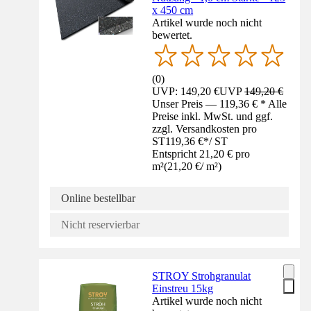
x 450 cm
Artikel wurde noch nicht
bewertet.
(
0
)
UVP: 149,20 €
UVP
149,20 €
Unser Preis — 119,36 € * Alle
Preise inkl. MwSt. und ggf.
zzgl. Versandkosten pro
ST
119,36 €
*
/
ST
Entspricht 21,20 € pro
m²
(
21,20 €
/
m²
)
Online bestellbar
Nicht reservierbar
STROY Strohgranulat
Einstreu 15kg
Artikel wurde noch nicht