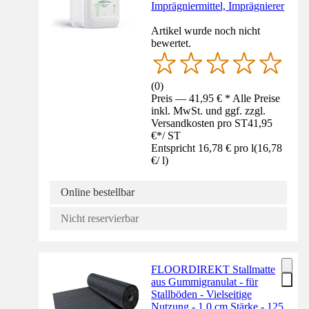
Imprägniermittel, Imprägnierer
Artikel wurde noch nicht
bewertet.
(
0
)
Preis — 41,95 € * Alle Preise
inkl. MwSt. und ggf. zzgl.
Versandkosten pro ST
41,95
€
*
/
ST
Entspricht 16,78 € pro l
(
16,78
€
/
l
)
Online bestellbar
Nicht reservierbar
FLOORDIREKT Stallmatte
aus Gummigranulat - für
Stallböden - Vielseitige
Nutzung - 1,0 cm Stärke - 125