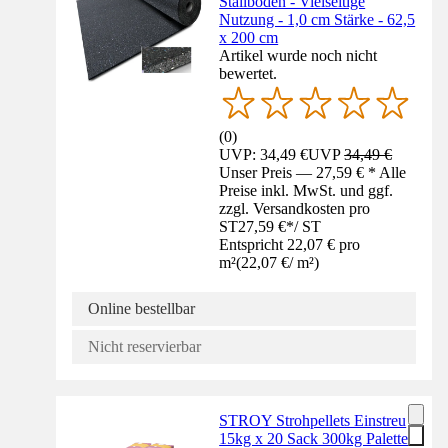
Stallböden - Vielseitige
Nutzung - 1,0 cm Stärke - 62,5
x 200 cm
Artikel wurde noch nicht
bewertet.
(
0
)
UVP: 34,49 €
UVP
34,49 €
Unser Preis — 27,59 € * Alle
Preise inkl. MwSt. und ggf.
zzgl. Versandkosten pro
ST
27,59 €
*
/
ST
Entspricht 22,07 € pro
m²
(
22,07 €
/
m²
)
Online bestellbar
Nicht reservierbar
STROY Strohpellets Einstreu
15kg x 20 Sack 300kg Palette