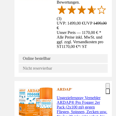
Bewertungen.
(
3
)
UVP: 1499,00 €
UVP
1499,00
€
Unser Preis — 1170,00 € *
Alle Preise inkl. MwSt. und
ggf. zzgl. Versandkosten pro
ST
1170,00 €
*
/
ST
Online bestellbar
Nicht reservierbar
Ungezieferspray Vernebler
ARDAP® Pro Fogger 2er
Pack (2x100 ml) gegen
Fliegen, Spinnen, Zecken usw.