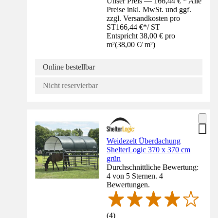
Unser Preis — 166,44 € * Alle
Preise inkl. MwSt. und ggf.
zzgl. Versandkosten pro
ST
166,44 €
*
/
ST
Entspricht 38,00 € pro
m²
(
38,00 €
/
m²
)
Online bestellbar
Nicht reservierbar
Weidezelt Überdachung
ShelterLogic 370 x 370 cm
grün
Durchschnittliche Bewertung:
4 von 5 Sternen. 4
Bewertungen.
(
4
)