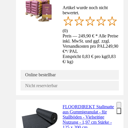
Artikel wurde noch nicht
bewertet.
(
0
)
Preis — 249,90 € * Alle Preise
inkl. MwSt. und ggf. zzgl.
Versandkosten pro PAL
249,90
€
*
/
PAL
Entspricht 0,83 € pro kg
(
0,83
€
/
kg
)
Online bestellbar
Nicht reservierbar
FLOORDIREKT Stallmatte
aus Gummigranulat - für
Stallböden - Vielseitige
Nutzung - 1,97 cm Stärke -
125 x 200 cm