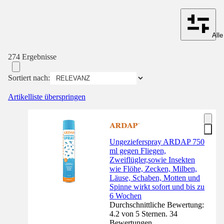
Alle
274 Ergebnisse
Sortiert nach:
Artikelliste überspringen
Ungezieferspray ARDAP 750
ml gegen Fliegen,
Zweiflügler,sowie Insekten
wie Flöhe, Zecken, Milben,
Läuse, Schaben, Motten und
Spinne wirkt sofort und bis zu
6 Wochen
Durchschnittliche Bewertung:
4.2 von 5 Sternen. 34
Bewertungen.