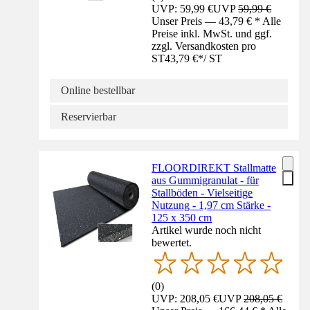
UVP: 59,99 €
UVP
59,99 €
Unser Preis — 43,79 € * Alle
Preise inkl. MwSt. und ggf.
zzgl. Versandkosten pro
ST
43,79 €
*
/
ST
Online bestellbar
Reservierbar
FLOORDIREKT Stallmatte
aus Gummigranulat - für
Stallböden - Vielseitige
Nutzung - 1,97 cm Stärke -
125 x 350 cm
Artikel wurde noch nicht
bewertet.
(
0
)
UVP: 208,05 €
UVP
208,05 €