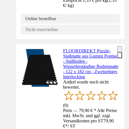
Entspricht 1,33 € pro kg
(
1,33
€
/
kg
)
Online bestellbar
Nicht reservierbar
FLOORDIREKT Puzzle-
Stallmatte aus Gummi Pontiac
- Stallboden -
Wasserbeständige Bodenmatte
- 122 x 182 cm - Zweiseitiges
Interlocking
Artikel wurde noch nicht
bewertet.
(
0
)
Preis — 79,90 € * Alle Preise
inkl. MwSt. und ggf. zzgl.
Versandkosten pro ST
79,90
€
*
/
ST