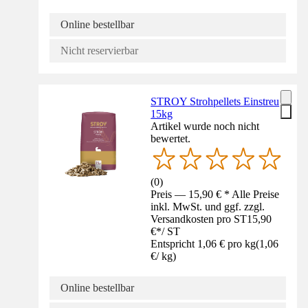
Online bestellbar
Nicht reservierbar
STROY Strohpellets Einstreu
15kg
Artikel wurde noch nicht
bewertet.
(
0
)
Preis — 15,90 € * Alle Preise
inkl. MwSt. und ggf. zzgl.
Versandkosten pro ST
15,90
€
*
/
ST
Entspricht 1,06 € pro kg
(
1,06
€
/
kg
)
Online bestellbar