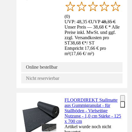
(
0
)
UVP: 48,35 €
UVP
48,35 €
Unser Preis — 38,68 € * Alle
Preise inkl. MwSt. und ggf.
zzgl. Versandkosten pro
ST
38,68 €
*
/
ST
Entspricht 17,66 € pro
m²
(
17,66 €
/
m²
)
Online bestellbar
Nicht reservierbar
FLOORDIREKT Stallmatte
aus Gummigranulat - für
Stallböden - Vielseitige
Nutzung - 1,0 cm Stärke - 125
x 700 cm
Artikel wurde noch nicht
bewertet.