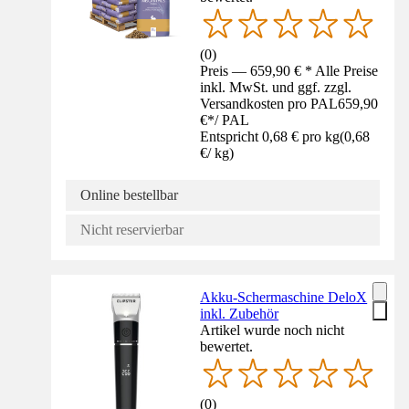
(
0
)
Preis — 659,90 € * Alle Preise
inkl. MwSt. und ggf. zzgl.
Versandkosten pro PAL
659,90
€
*
/
PAL
Entspricht 0,68 € pro kg
(
0,68
€
/
kg
)
Online bestellbar
Nicht reservierbar
Akku-Schermaschine DeloX
inkl. Zubehör
Artikel wurde noch nicht
bewertet.
(
0
)