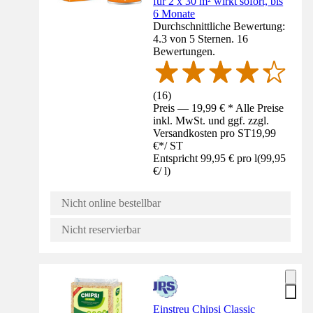
für 2 x 30 m² wirkt sofort, bis
6 Monate
Durchschnittliche Bewertung:
4.3 von 5 Sternen. 16
Bewertungen.
(
16
)
Preis — 19,99 € * Alle Preise
inkl. MwSt. und ggf. zzgl.
Versandkosten pro ST
19,99
€
*
/
ST
Entspricht 99,95 € pro l
(
99,95
€
/
l
)
Nicht online bestellbar
Nicht reservierbar
Einstreu Chipsi Classic