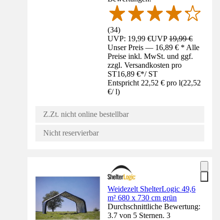
(
34
)
UVP: 19,99 €
UVP
19,99 €
Unser Preis — 16,89 € * Alle
Preise inkl. MwSt. und ggf.
zzgl. Versandkosten pro
ST
16,89 €
*
/
ST
Entspricht 22,52 € pro l
(
22,52
€
/
l
)
Z.Zt. nicht online bestellbar
Nicht reservierbar
Weidezelt ShelterLogic 49,6
m² 680 x 730 cm grün
Durchschnittliche Bewertung:
3.7 von 5 Sternen. 3