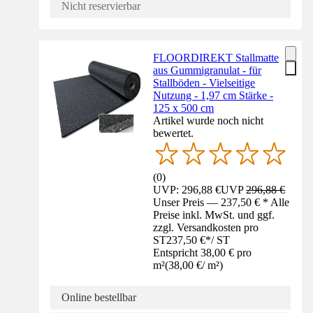
Nicht reservierbar
FLOORDIREKT Stallmatte
aus Gummigranulat - für
Stallböden - Vielseitige
Nutzung - 1,97 cm Stärke -
125 x 500 cm
Artikel wurde noch nicht
bewertet.
(
0
)
UVP: 296,88 €
UVP
296,88 €
Unser Preis — 237,50 € * Alle
Preise inkl. MwSt. und ggf.
zzgl. Versandkosten pro
ST
237,50 €
*
/
ST
Entspricht 38,00 € pro
m²
(
38,00 €
/
m²
)
Online bestellbar