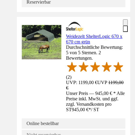
Reservierbar
Weidezelt ShelterLogic 670 x
670 cm grün
Durchschnittliche Bewertung:
5 von 5 Sternen. 2
Bewertungen.
(
2
)
UVP: 1199,00 €
UVP
1199,00
€
Unser Preis — 945,00 € * Alle
Preise inkl. MwSt. und ggf.
zzgl. Versandkosten pro
ST
945,00 €
*
/
ST
Online bestellbar
Nicht reservierbar