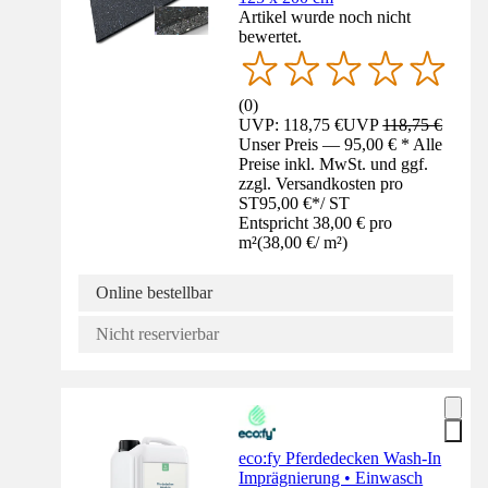
Artikel wurde noch nicht
bewertet.
(
0
)
UVP: 118,75 €
UVP
118,75 €
Unser Preis — 95,00 € * Alle
Preise inkl. MwSt. und ggf.
zzgl. Versandkosten pro
ST
95,00 €
*
/
ST
Entspricht 38,00 € pro
m²
(
38,00 €
/
m²
)
Online bestellbar
Nicht reservierbar
eco:fy Pferdedecken Wash-In
Imprägnierung • Einwasch