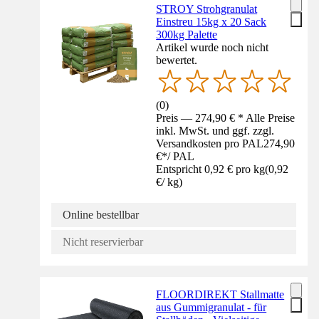
STROY Strohgranulat
Einstreu 15kg x 20 Sack
300kg Palette
Artikel wurde noch nicht
bewertet.
(
0
)
Preis — 274,90 € * Alle Preise
inkl. MwSt. und ggf. zzgl.
Versandkosten pro PAL
274,90
€
*
/
PAL
Entspricht 0,92 € pro kg
(
0,92
€
/
kg
)
Online bestellbar
Nicht reservierbar
FLOORDIREKT Stallmatte
aus Gummigranulat - für