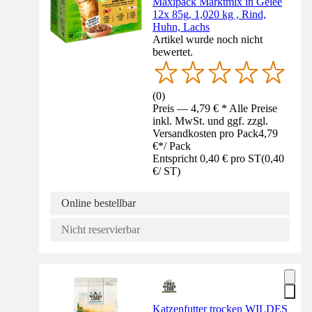
Maxipack Marktmix in Gelee
12x 85g, 1,020 kg , Rind,
Huhn, Lachs
Artikel wurde noch nicht
bewertet.
(
0
)
Preis — 4,79 € * Alle Preise
inkl. MwSt. und ggf. zzgl.
Versandkosten pro Pack
4,79
€
*
/
Pack
Entspricht 0,40 € pro ST
(
0,40
€
/
ST
)
Online bestellbar
Nicht reservierbar
Katzenfutter trocken WILDES