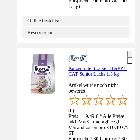
Entspricht 1,90 € pro kg
(
1,90
€
/
kg
)
Online bestellbar
Reservierbar
Katzenfutter trocken HAPPY
CAT Senior Lachs 1,3 kg
Artikel wurde noch nicht
bewertet.
(
0
)
Preis — 9,49 € * Alle Preise
inkl. MwSt. und ggf. zzgl.
Versandkosten pro ST
9,49 €
*
/
ST
Entspricht 7,30 € pro kg
(
7,30