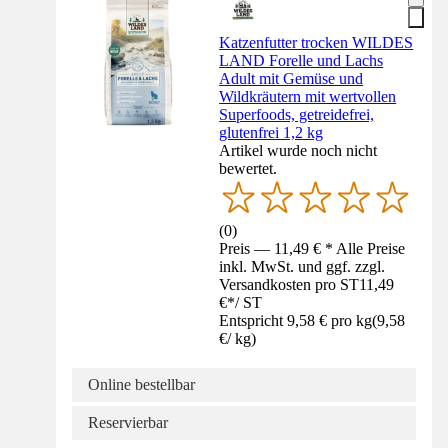
Katzenfutter trocken WILDES
LAND Forelle und Lachs
Adult mit Gemüse und
Wildkräutern mit wertvollen
Superfoods, getreidefrei,
glutenfrei 1,2 kg
Artikel wurde noch nicht
bewertet.
(
0
)
Preis — 11,49 € * Alle Preise
inkl. MwSt. und ggf. zzgl.
Versandkosten pro ST
11,49
€
*
/
ST
Entspricht 9,58 € pro kg
(
9,58
€
/
kg
)
Online bestellbar
Reservierbar