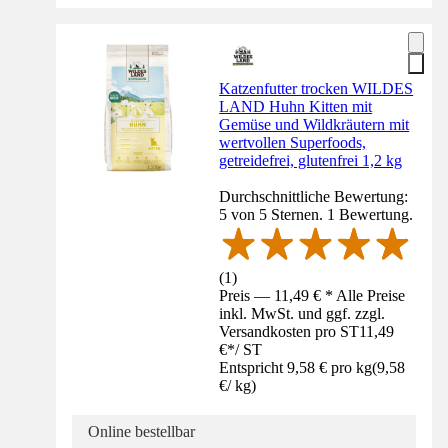
Katzenfutter trocken WILDES
LAND Huhn Kitten mit
Gemüse und Wildkräutern mit
wertvollen Superfoods,
getreidefrei, glutenfrei 1,2 kg
Durchschnittliche Bewertung:
5 von 5 Sternen. 1 Bewertung.
(
1
)
Preis — 11,49 € * Alle Preise
inkl. MwSt. und ggf. zzgl.
Versandkosten pro ST
11,49
€
*
/
ST
Entspricht 9,58 € pro kg
(
9,58
€
/
kg
)
Online bestellbar