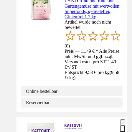
LAND Rind und Ente mit
Gartengemüse mit wertvollen
Superfoods, getreidefrei,
Glutenfrei 1,2 kg
Artikel wurde noch nicht
bewertet.
(
0
)
Preis — 11,49 € * Alle Preise
inkl. MwSt. und ggf. zzgl.
Versandkosten pro ST
11,49
€
*
/
ST
Entspricht 9,58 € pro kg
(
9,58
€
/
kg
)
Online bestellbar
Reservierbar