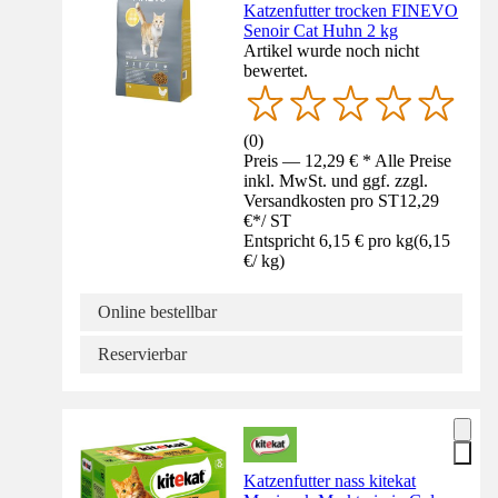
Katzenfutter trocken FINEVO
Senoir Cat Huhn 2 kg
Artikel wurde noch nicht
bewertet.
(
0
)
Preis — 12,29 € * Alle Preise
inkl. MwSt. und ggf. zzgl.
Versandkosten pro ST
12,29
€
*
/
ST
Entspricht 6,15 € pro kg
(
6,15
€
/
kg
)
Online bestellbar
Reservierbar
Katzenfutter nass kitekat