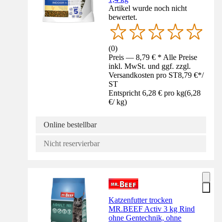
Artikel wurde noch nicht
bewertet.
(
0
)
Preis — 8,79 € * Alle Preise
inkl. MwSt. und ggf. zzgl.
Versandkosten pro ST
8,79 €
*
/
ST
Entspricht 6,28 € pro kg
(
6,28
€
/
kg
)
Online bestellbar
Nicht reservierbar
Katzenfutter trocken
MR.BEEF Activ 3 kg Rind
ohne Gentechnik, ohne