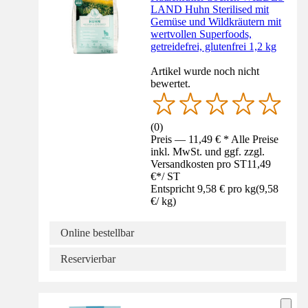
LAND Huhn Sterilised mit
Gemüse und Wildkräutern mit
wertvollen Superfoods,
getreidefrei, glutenfrei 1,2 kg
Artikel wurde noch nicht
bewertet.
(
0
)
Preis — 11,49 € * Alle Preise
inkl. MwSt. und ggf. zzgl.
Versandkosten pro ST
11,49
€
*
/
ST
Entspricht 9,58 € pro kg
(
9,58
€
/
kg
)
Online bestellbar
Reservierbar