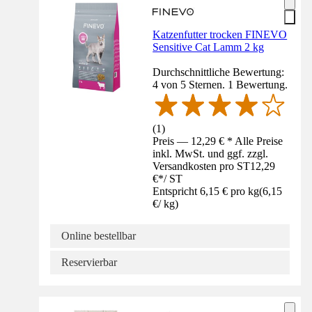
Katzenfutter trocken FINEVO
Sensitive Cat Lamm 2 kg
Durchschnittliche Bewertung:
4 von 5 Sternen. 1 Bewertung.
(
1
)
Preis — 12,29 € * Alle Preise
inkl. MwSt. und ggf. zzgl.
Versandkosten pro ST
12,29
€
*
/
ST
Entspricht 6,15 € pro kg
(
6,15
€
/
kg
)
Online bestellbar
Reservierbar