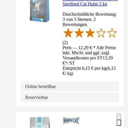
Sterilised Cat Huhn 2 kg
Durchschnittliche Bewertung:
3 von 5 Sternen. 2
Bewertungen.
(
2
)
Preis — 12,29 € * Alle Preise
inkl. MwSt. und ggf. zzgl.
Versandkosten pro ST
12,29
€
*
/
ST
Entspricht 6,15 € pro kg
(
6,15
€
/
kg
)
Online bestellbar
Reservierbar