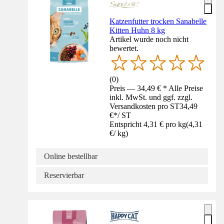
Katzenfutter trocken Sanabelle
Kitten Huhn 8 kg
Artikel wurde noch nicht
bewertet.
(
0
)
Preis — 34,49 € * Alle Preise
inkl. MwSt. und ggf. zzgl.
Versandkosten pro ST
34,49
€
*
/
ST
Entspricht 4,31 € pro kg
(
4,31
€
/
kg
)
Online bestellbar
Reservierbar