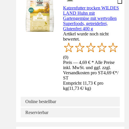
Katzenfutter trocken WILDES
LAND Huhn mit
Gartengemüse mit wertvollen
Superfoods, getreidefrei,
Glutenfrei 400 g
Artikel wurde noch nicht
bewertet.
(
0
)
Preis — 4,69 € * Alle Preise
inkl. MwSt. und ggf. zzgl.
Versandkosten pro ST
4,69 €
*
/
ST
Entspricht 11,73 € pro
kg
(
11,73 €
/
kg
)
Online bestellbar
Reservierbar