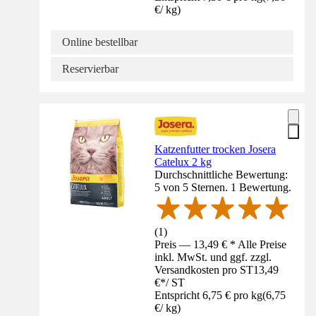
€
/
kg
)
Online bestellbar
Reservierbar
Katzenfutter trocken Josera
Catelux 2 kg
Durchschnittliche Bewertung:
5 von 5 Sternen. 1 Bewertung.
(
1
)
Preis — 13,49 € * Alle Preise
inkl. MwSt. und ggf. zzgl.
Versandkosten pro ST
13,49
€
*
/
ST
Entspricht 6,75 € pro kg
(
6,75
€
/
kg
)