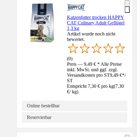
Katzenfutter trocken HAPPY
CAT Culinary Adult Geflügel
1,3 kg
Artikel wurde noch nicht
bewertet.
(
0
)
Preis — 9,49 € * Alle Preise
inkl. MwSt. und ggf. zzgl.
Versandkosten pro ST
9,49 €
*
/
ST
Entspricht 7,30 € pro kg
(
7,30
€
/
kg
)
Online bestellbar
Reservierbar