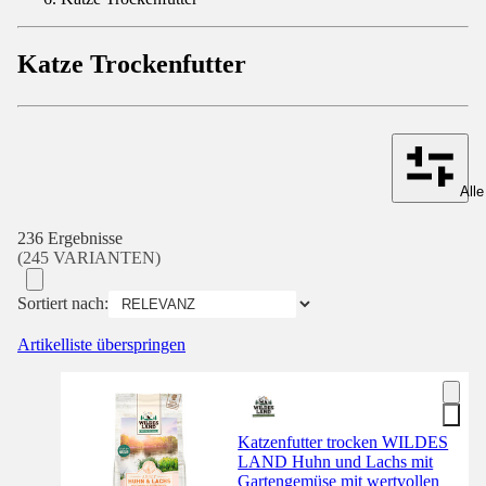
Katze Trockenfutter
Alle
236 Ergebnisse
(245 VARIANTEN)
Sortiert nach:
Artikelliste überspringen
Katzenfutter trocken WILDES
LAND Huhn und Lachs mit
Gartengemüse mit wertvollen