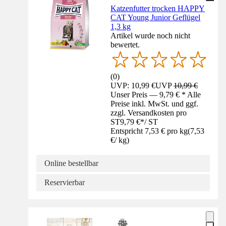
Katzenfutter trocken HAPPY
CAT Young Junior Geflügel
1,3 kg
Artikel wurde noch nicht
bewertet.
(
0
)
UVP: 10,99 €
UVP
10,99 €
Unser Preis — 9,79 € * Alle
Preise inkl. MwSt. und ggf.
zzgl. Versandkosten pro
ST
9,79 €
*
/
ST
Entspricht 7,53 € pro kg
(
7,53
€
/
kg
)
Online bestellbar
Reservierbar