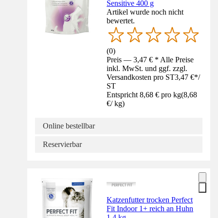
Sensitive 400 g
Artikel wurde noch nicht
bewertet.
(
0
)
Preis — 3,47 € * Alle Preise
inkl. MwSt. und ggf. zzgl.
Versandkosten pro ST
3,47 €
*
/
ST
Entspricht 8,68 € pro kg
(
8,68
€
/
kg
)
Online bestellbar
Reservierbar
Katzenfutter trocken Perfect
Fit Indoor 1+ reich an Huhn
1,4 kg