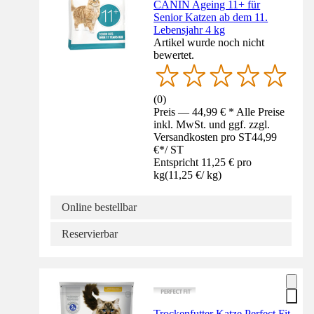
CANIN Ageing 11+ für
Senior Katzen ab dem 11.
Lebensjahr 4 kg
Artikel wurde noch nicht
bewertet.
(
0
)
Preis — 44,99 € * Alle Preise
inkl. MwSt. und ggf. zzgl.
Versandkosten pro ST
44,99
€
*
/
ST
Entspricht 11,25 € pro
kg
(
11,25 €
/
kg
)
Online bestellbar
Reservierbar
Trockenfutter Katze Perfect Fit