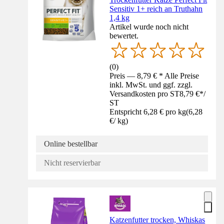
Sensitiv 1+ reich an Truthahn
1,4 kg
Artikel wurde noch nicht
bewertet.
(
0
)
Preis — 8,79 € * Alle Preise
inkl. MwSt. und ggf. zzgl.
Versandkosten pro ST
8,79 €
*
/
ST
Entspricht 6,28 € pro kg
(
6,28
€
/
kg
)
Online bestellbar
Nicht reservierbar
Katzenfutter trocken, Whiskas