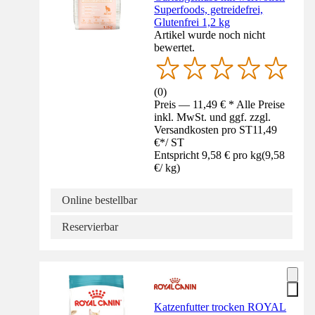
Superfoods, getreidefrei,
Glutenfrei 1,2 kg
Artikel wurde noch nicht
bewertet.
(
0
)
Preis — 11,49 € * Alle Preise
inkl. MwSt. und ggf. zzgl.
Versandkosten pro ST
11,49
€
*
/
ST
Entspricht 9,58 € pro kg
(
9,58
€
/
kg
)
Online bestellbar
Reservierbar
Katzenfutter trocken ROYAL