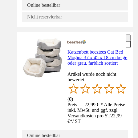
Online bestellbar
Nicht reservierbar
Katzenbett beeztees Cat Bed
Mogina 37 x 45 x 18 cm beige
oder grau, farblich sortiert
Artikel wurde noch nicht
bewertet.
(
0
)
Preis — 22,99 € * Alle Preise
inkl. MwSt. und ggf. zzgl.
Versandkosten pro ST
22,99
€
*
/
ST
Online bestellbar