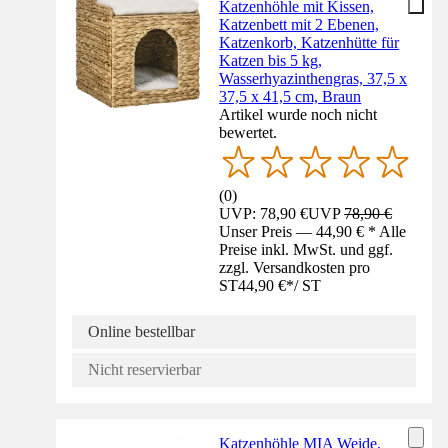
Katzenhöhle mit Kissen,
Katzenbett mit 2 Ebenen,
Katzenkorb, Katzenhütte für
Katzen bis 5 kg,
Wasserhyazinthengras, 37,5 x
37,5 x 41,5 cm, Braun
Artikel wurde noch nicht
bewertet.
(
0
)
UVP: 78,90 €
UVP
78,90 €
Unser Preis — 44,90 € * Alle
Preise inkl. MwSt. und ggf.
zzgl. Versandkosten pro
ST
44,90 €
*
/
ST
Online bestellbar
Nicht reservierbar
Katzenhöhle MIA Weide,