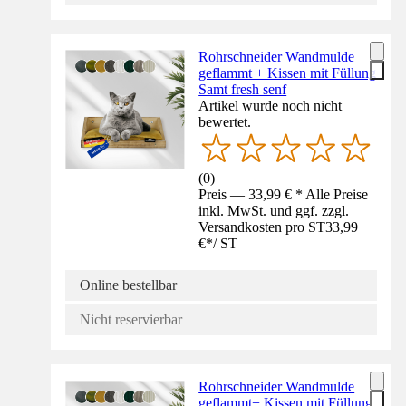
Rohrschneider Wandmulde
geflammt + Kissen mit Füllung
Samt fresh senf
Artikel wurde noch nicht
bewertet.
(
0
)
Preis — 33,99 € * Alle Preise
inkl. MwSt. und ggf. zzgl.
Versandkosten pro ST
33,99
€
*
/
ST
Online bestellbar
Nicht reservierbar
Rohrschneider Wandmulde
geflammt+ Kissen mit Füllung