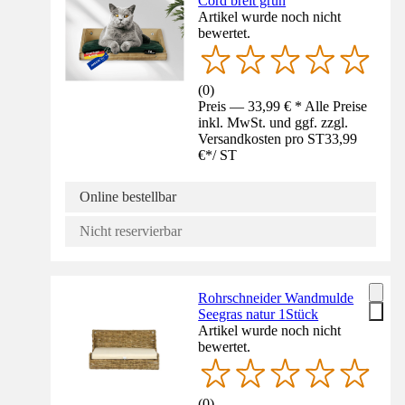
Cord breit grün
Artikel wurde noch nicht
bewertet.
(
0
)
Preis — 33,99 € * Alle Preise
inkl. MwSt. und ggf. zzgl.
Versandkosten pro ST
33,99
€
*
/
ST
Online bestellbar
Nicht reservierbar
Rohrschneider Wandmulde
Seegras natur 1Stück
Artikel wurde noch nicht
bewertet.
(
0
)