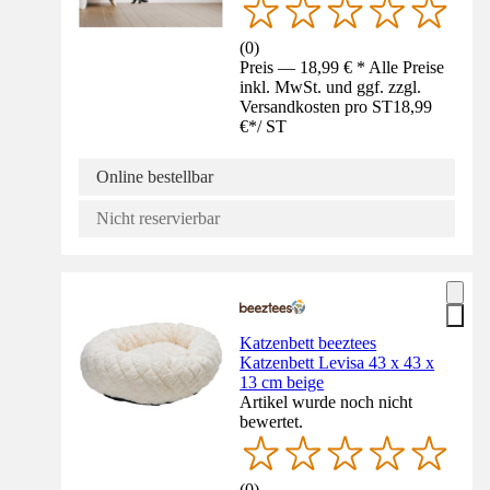
(
0
)
Preis — 18,99 € * Alle Preise
inkl. MwSt. und ggf. zzgl.
Versandkosten pro ST
18,99
€
*
/
ST
Online bestellbar
Nicht reservierbar
Katzenbett beeztees
Katzenbett Levisa 43 x 43 x
13 cm beige
Artikel wurde noch nicht
bewertet.
(
0
)