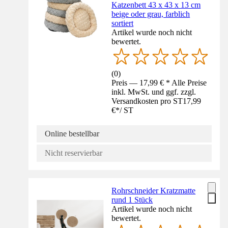
Katzenbett 43 x 43 x 13 cm
beige oder grau, farblich
sortiert
Artikel wurde noch nicht
bewertet.
(
0
)
Preis — 17,99 € * Alle Preise
inkl. MwSt. und ggf. zzgl.
Versandkosten pro ST
17,99
€
*
/
ST
Online bestellbar
Nicht reservierbar
Rohrschneider Kratzmatte
rund 1 Stück
Artikel wurde noch nicht
bewertet.