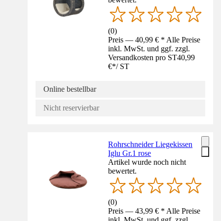
(
0
)
Preis — 40,99 € * Alle Preise
inkl. MwSt. und ggf. zzgl.
Versandkosten pro ST
40,99
€
*
/
ST
Online bestellbar
Nicht reservierbar
Rohrschneider Liegekissen
Iglu Gr.1 rose
Artikel wurde noch nicht
bewertet.
(
0
)
Preis — 43,99 € * Alle Preise
inkl. MwSt. und ggf. zzgl.