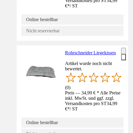
Versandkosten pro ST
34,99
€
*
/
ST
Online bestellbar
Nicht reservierbar
Rohrschneider Liegekissen
Artikel wurde noch nicht
bewertet.
(
0
)
Preis — 34,99 € * Alle Preise
inkl. MwSt. und ggf. zzgl.
Versandkosten pro ST
34,99
€
*
/
ST
Online bestellbar