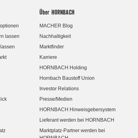
Über HORNBACH
roptionen
MACHER Blog
rn lassen
Nachhaltigkeit
 lassen
Marktfinder
rkt
Karriere
HORNBACH Holding
Hornbach Baustoff Union
Investor Relations
ick
Presse/Medien
HORNBACH Hinweisgebersystem
Lieferant werden bei HORNBACH
atz
Marktplatz-Partner werden bei
HORNBACH