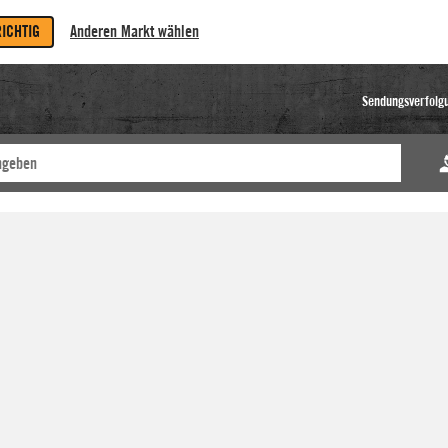
RICHTIG
Anderen Markt wählen
Sendungsverfolg