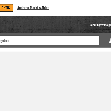
RICHTIG
Anderen Markt wählen
Sendungsverfolg