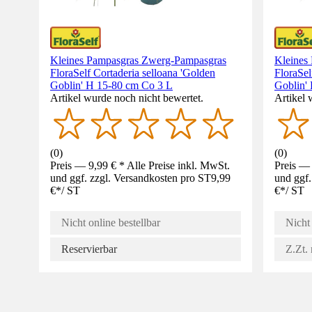
Kleines Pampasgras Zwerg-Pampasgras
Kleines
FloraSelf Cortaderia selloana 'Golden
FloraSel
Goblin' H 15-80 cm Co 3 L
Goblin'
Artikel wurde noch nicht bewertet.
Artikel 
(
0
)
(
0
)
Preis — 9,99 € * Alle Preise inkl. MwSt.
Preis — 
und ggf. zzgl. Versandkosten pro ST
9,99
und ggf.
€
*
/
ST
€
*
/
ST
Nicht online bestellbar
Nicht 
Reservierbar
Z.Zt. 