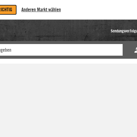
RICHTIG
Anderen Markt wählen
Sendungsverfolg