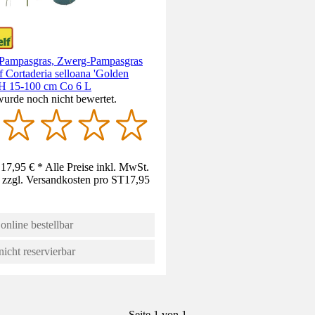
 Pampasgras, Zwerg-Pampasgras
f Cortaderia selloana 'Golden
 H 15-100 cm Co 6 L
wurde noch nicht bewertet.
17,95 € * Alle Preise inkl. MwSt.
 zzgl. Versandkosten pro ST
17,95
online bestellbar
nicht reservierbar
Seite 1 von 1