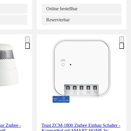
Online bestellbar
Reservierbar
sor Zigbee -
Trust ZCM-1800 Zigbee Einbau Schalter -
iß -
Kompatibel mit SMART HOME by