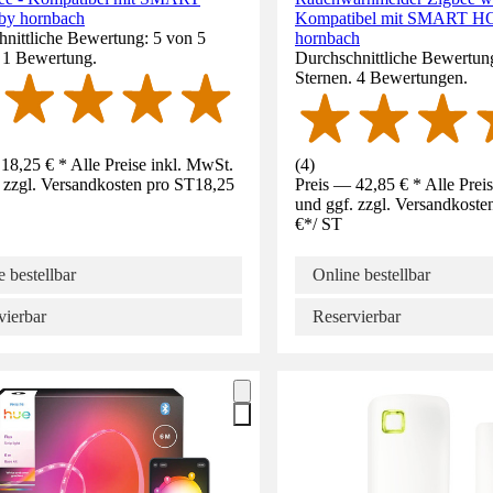
y hornbach
Kompatibel mit SMART H
nittliche Bewertung: 5 von 5
hornbach
. 1 Bewertung.
Durchschnittliche Bewertung
Sternen. 4 Bewertungen.
18,25 € * Alle Preise inkl. MwSt.
(
4
)
 zzgl. Versandkosten pro ST
18,25
Preis — 42,85 € * Alle Prei
und ggf. zzgl. Versandkoste
€
*
/
ST
 bestellbar
Online bestellbar
vierbar
Reservierbar