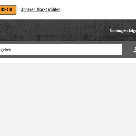
RICHTIG
Anderen Markt wählen
Sendungsverfolg