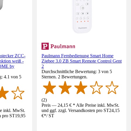
nstecker ZCC-
Paulmann Fernbedienung Smart Home
nktion weiß -
Zigbee 3.0 ZB Smart Remote Control Gent
OME by
2
Durchschnittliche Bewertung: 3 von 5
: 4.1 von 5
Sternen. 2 Bewertungen.
(
2
)
Preis — 24,15 € * Alle Preise inkl. MwSt.
se inkl. MwSt.
und ggf. zzgl. Versandkosten pro ST
24,15
n pro ST
19,95
€
*
/
ST