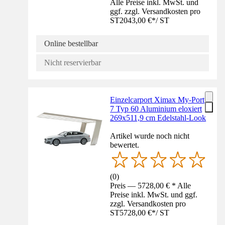
Alle Preise inkl. MwSt. und
ggf. zzgl. Versandkosten pro
ST
2043,00 €
*
/
ST
Online bestellbar
Nicht reservierbar
Einzelcarport Ximax My-Port
7 Typ 60 Aluminium eloxiert
269x511,9 cm Edelstahl-Look
Artikel wurde noch nicht
bewertet.
(
0
)
Preis — 5728,00 € * Alle
Preise inkl. MwSt. und ggf.
zzgl. Versandkosten pro
ST
5728,00 €
*
/
ST