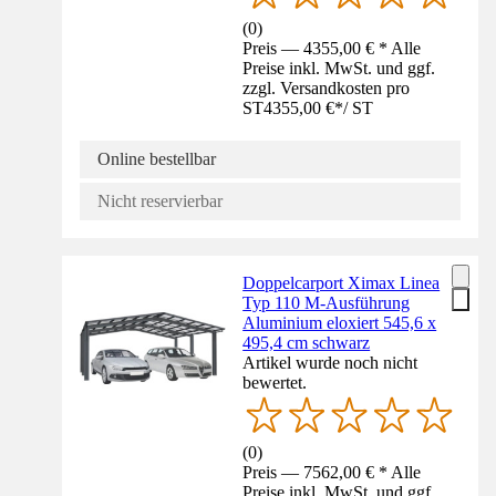
(
0
)
Preis — 4355,00 € * Alle
Preise inkl. MwSt. und ggf.
zzgl. Versandkosten pro
ST
4355,00 €
*
/
ST
Online bestellbar
Nicht reservierbar
Doppelcarport Ximax Linea
Typ 110 M-Ausführung
Aluminium eloxiert 545,6 x
495,4 cm schwarz
Artikel wurde noch nicht
bewertet.
(
0
)
Preis — 7562,00 € * Alle
Preise inkl. MwSt. und ggf.