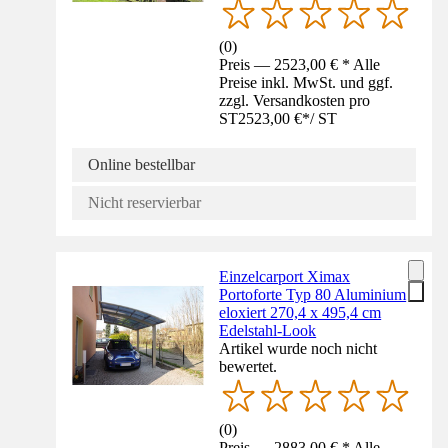
(
0
)
Preis — 2523,00 € * Alle
Preise inkl. MwSt. und ggf.
zzgl. Versandkosten pro
ST
2523,00 €
*
/
ST
Online bestellbar
Nicht reservierbar
Einzelcarport Ximax
Portoforte Typ 80 Aluminium
eloxiert 270,4 x 495,4 cm
Edelstahl-Look
Artikel wurde noch nicht
bewertet.
(
0
)
Preis — 2883,00 € * Alle