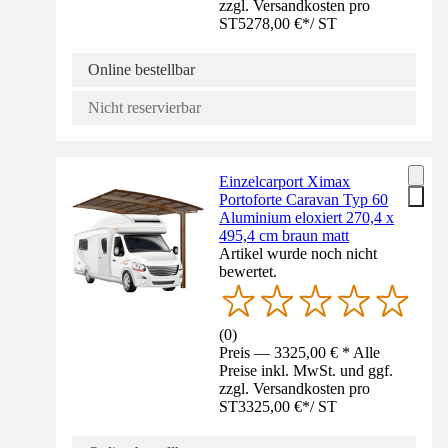
zzgl. Versandkosten pro
ST
5278,00 €
*
/
ST
Online bestellbar
Nicht reservierbar
Einzelcarport Ximax
Portoforte Caravan Typ 60
Aluminium eloxiert 270,4 x
495,4 cm braun matt
Artikel wurde noch nicht
bewertet.
(
0
)
Preis — 3325,00 € * Alle
Preise inkl. MwSt. und ggf.
zzgl. Versandkosten pro
ST
3325,00 €
*
/
ST