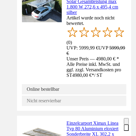
Solar Gesamtleistung max
1.800 W 272,6 x 495,4 cm
silber
Artikel wurde noch nicht
bewertet.
(
0
)
UVP: 5999,99 €
UVP
5999,99
€
Unser Preis — 4980,00 € *
Alle Preise inkl. MwSt. und
ggf. zzgl. Versandkosten pro
ST
4980,00 €
*
/
ST
Online bestellbar
Nicht reservierbar
Einzelcarport Ximax Linea
Typ 80 Aluminium eloxiert
Sonderbreite XL 302,2 x