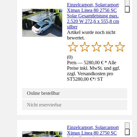
Einzelcarport, Solarcarport
Ximax Linea 80 2756 SC
Solar Gesamtleistung max.
2.520 W 272,6 x 555,8 cm
silber
Artikel wurde noch nicht
bewertet.
(
0
)
Preis — 5280,00 € * Alle
Preise inkl. MwSt. und ggf.
zzgl. Versandkosten pro
ST
5280,00 €
*
/
ST
Online bestellbar
Nicht reservierbar
Einzelcarport, Solarcarport
Ximax Linea 80 2750 SC