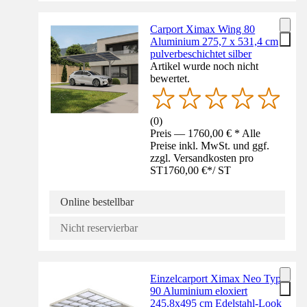
Carport Ximax Wing 80
Aluminium 275,7 x 531,4 cm
pulverbeschichtet silber
Artikel wurde noch nicht
bewertet.
(
0
)
Preis — 1760,00 € * Alle
Preise inkl. MwSt. und ggf.
zzgl. Versandkosten pro
ST
1760,00 €
*
/
ST
Online bestellbar
Nicht reservierbar
Einzelcarport Ximax Neo Typ
90 Aluminium eloxiert
245,8x495 cm Edelstahl-Look