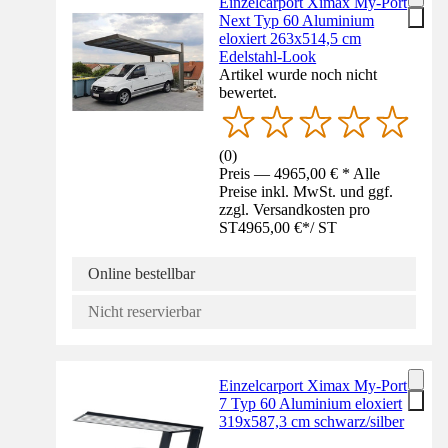
Einzelcarport Ximax My-Port
Next Typ 60 Aluminium
eloxiert 263x514,5 cm
Edelstahl-Look
Artikel wurde noch nicht
bewertet.
(
0
)
Preis — 4965,00 € * Alle
Preise inkl. MwSt. und ggf.
zzgl. Versandkosten pro
ST
4965,00 €
*
/
ST
Online bestellbar
Nicht reservierbar
Einzelcarport Ximax My-Port
7 Typ 60 Aluminium eloxiert
319x587,3 cm schwarz/silber