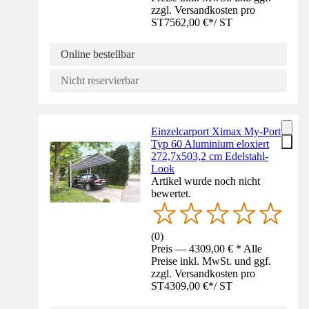
zzgl. Versandkosten pro
ST
7562,00 €
*
/
ST
Online bestellbar
Nicht reservierbar
Einzelcarport Ximax My-Port
Typ 60 Aluminium eloxiert
272,7x503,2 cm Edelstahl-
Look
Artikel wurde noch nicht
bewertet.
(
0
)
Preis — 4309,00 € * Alle
Preise inkl. MwSt. und ggf.
zzgl. Versandkosten pro
ST
4309,00 €
*
/
ST