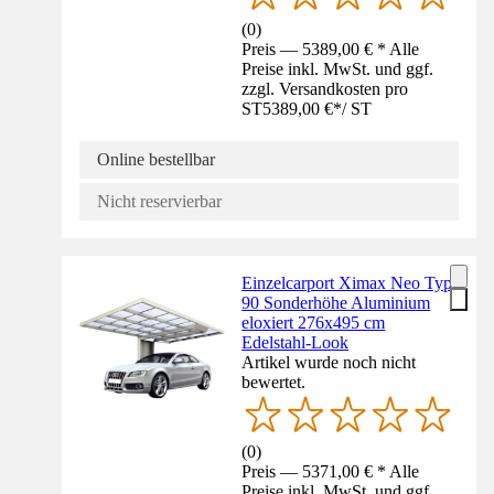
(
0
)
Preis — 5389,00 € * Alle
Preise inkl. MwSt. und ggf.
zzgl. Versandkosten pro
ST
5389,00 €
*
/
ST
Online bestellbar
Nicht reservierbar
Einzelcarport Ximax Neo Typ
90 Sonderhöhe Aluminium
eloxiert 276x495 cm
Edelstahl-Look
Artikel wurde noch nicht
bewertet.
(
0
)
Preis — 5371,00 € * Alle
Preise inkl. MwSt. und ggf.