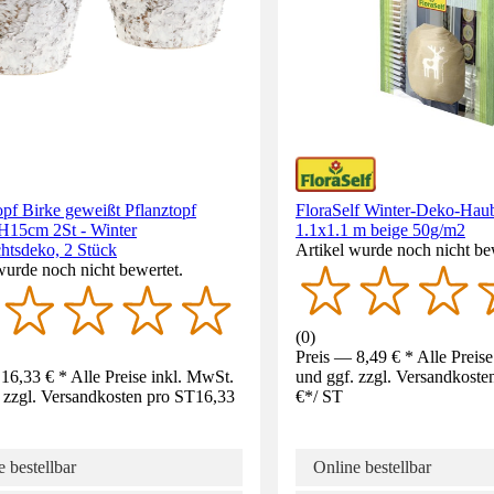
pf Birke geweißt Pflanztopf
FloraSelf Winter-Deko-Hau
15cm 2St - Winter
1.1x1.1 m beige 50g/m2
htsdeko, 2 Stück
Artikel wurde noch nicht be
wurde noch nicht bewertet.
(
0
)
Preis — 8,49 € * Alle Preis
16,33 € * Alle Preise inkl. MwSt.
und ggf. zzgl. Versandkoste
 zzgl. Versandkosten pro ST
16,33
€
*
/
ST
 bestellbar
Online bestellbar