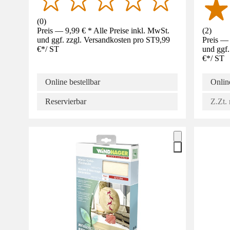
(
0
)
Preis — 9,99 € * Alle Preise inkl. MwSt.
(
2
)
und ggf. zzgl. Versandkosten pro ST
9,99
Preis — 
€
*
/
ST
und ggf.
€
*
/
ST
Online bestellbar
Online
Reservierbar
Z.Zt. 