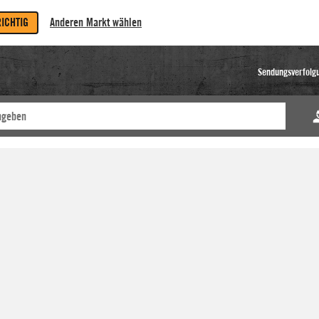
RICHTIG
Anderen Markt wählen
Sendungsverfolg