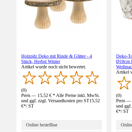
Holzpilz Deko mit Rinde & Glitter - 4
Deko-To
Stück, Herbst Winter
Ø18cm H
Artikel wurde noch nicht bewertet.
Weihnac
Artikel 
(
0
)
Preis — 15,52 € * Alle Preise inkl. MwSt.
(
0
)
und ggf. zzgl. Versandkosten pro ST
15,52
Preis — 
€
*
/
ST
und ggf.
€
*
/
ST
Online bestellbar
Online