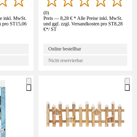
(
0
)
se inkl. MwSt.
Preis — 8,28 € * Alle Preise inkl. MwSt.
n pro ST
15,06
und ggf. zzgl. Versandkosten pro ST
8,28
€
*
/
ST
Online bestellbar
Nicht reservierbar