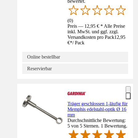
bewertet.
(
0
)
Preis — 12,95 € * Alle Preise
inkl. MwSt. und ggf. zzgl.
Versandkosten pro Pack
12,95
€
*
/
Pack
Online bestellbar
Reservierbar
Träger geschlossen 1-läufig für
Memphis edelstahl-optik Ø 16
mm
Durchschnittliche Bewertung:
5 von 5 Sternen. 1 Bewertung.