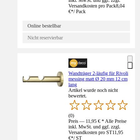
inkl. MwSt. und ggf. zzgl.
Versandkosten pro Pack
8,04
€
*
/
Pack
Online bestellbar
Nicht reservierbar
Wandträger 2-läufig für Rivoli
messing matt Ø 20 mm 12 cm
lang
Artikel wurde noch nicht
bewertet.
(
0
)
Preis — 11,95 € * Alle Preise
inkl. MwSt. und ggf. zzgl.
Versandkosten pro ST
11,95
€
*
/
ST