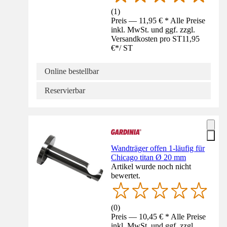
(
1
)
Preis — 11,95 € * Alle Preise
inkl. MwSt. und ggf. zzgl.
Versandkosten pro ST
11,95
€
*
/
ST
Online bestellbar
Reservierbar
Wandträger offen 1-läufig für
Chicago titan Ø 20 mm
Artikel wurde noch nicht
bewertet.
(
0
)
Preis — 10,45 € * Alle Preise
inkl. MwSt. und ggf. zzgl.