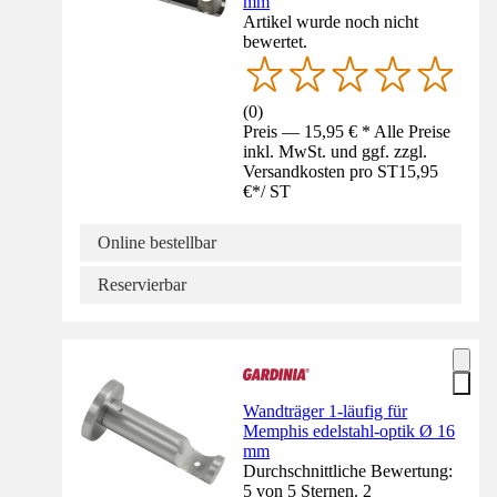
mm
Artikel wurde noch nicht
bewertet.
(
0
)
Preis — 15,95 € * Alle Preise
inkl. MwSt. und ggf. zzgl.
Versandkosten pro ST
15,95
€
*
/
ST
Online bestellbar
Reservierbar
Wandträger 1-läufig für
Memphis edelstahl-optik Ø 16
mm
Durchschnittliche Bewertung:
5 von 5 Sternen. 2