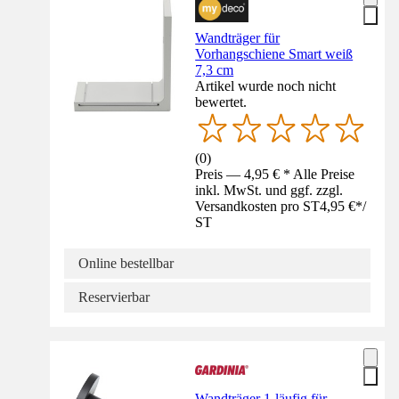
Wandträger für
Vorhangschiene Smart weiß
7,3 cm
Artikel wurde noch nicht
bewertet.
(
0
)
Preis — 4,95 € * Alle Preise
inkl. MwSt. und ggf. zzgl.
Versandkosten pro ST
4,95 €
*
/
ST
Online bestellbar
Reservierbar
Wandträger 1-läufig für