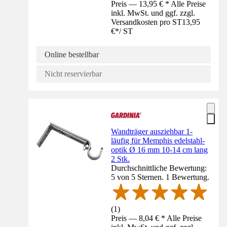
Preis — 13,95 € * Alle Preise
inkl. MwSt. und ggf. zzgl.
Versandkosten pro ST
13,95
€
*
/
ST
Online bestellbar
Nicht reservierbar
Wandträger ausziehbar 1-
läufig für Memphis edelstahl-
optik Ø 16 mm 10-14 cm lang
2 Stk.
Durchschnittliche Bewertung:
5 von 5 Sternen. 1 Bewertung.
(
1
)
Preis — 8,04 € * Alle Preise