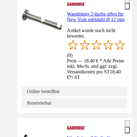
Wandträger 2-läufig offen für
New York edelstahl Ø 12 mm
Artikel wurde noch nicht
bewertet.
(
0
)
Preis — 18,40 € * Alle Preise
inkl. MwSt. und ggf. zzgl.
Versandkosten pro ST
18,40
€
*
/
ST
Online bestellbar
Reservierbar