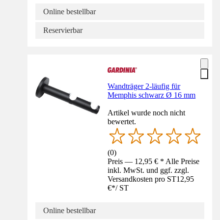
Online bestellbar
Reservierbar
Wandträger 2-läufig für
Memphis schwarz Ø 16 mm
Artikel wurde noch nicht
bewertet.
(
0
)
Preis — 12,95 € * Alle Preise
inkl. MwSt. und ggf. zzgl.
Versandkosten pro ST
12,95
€
*
/
ST
Online bestellbar