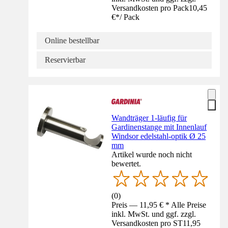
Versandkosten pro Pack
10,45
€
*
/
Pack
Online bestellbar
Reservierbar
Wandträger 1-läufig für
Gardinenstange mit Innenlauf
Windsor edelstahl-optik Ø 25
mm
Artikel wurde noch nicht
bewertet.
(
0
)
Preis — 11,95 € * Alle Preise
inkl. MwSt. und ggf. zzgl.
Versandkosten pro ST
11,95