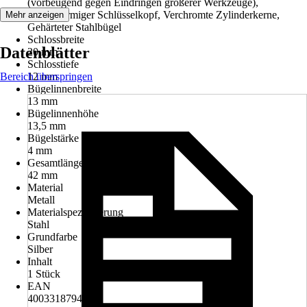
(vorbeugend gegen Eindringen größerer Werkzeuge),
Tulpenförmiger Schlüsselkopf, Verchromte Zylinderkerne,
Mehr anzeigen
Gehärteter Stahlbügel
Schlossbreite
Datenblätter
20 mm
Schlosstiefe
Bereich überspringen
12 mm
Bügelinnenbreite
13 mm
Bügelinnenhöhe
13,5 mm
Bügelstärke
4 mm
Gesamtlänge
42 mm
Material
Metall
Materialspezifizierung
Stahl
Grundfarbe
Silber
Inhalt
1 Stück
EAN
4003318794582