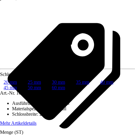
Schlossbreite
20 mm
25 mm
30 mm
35 mm
40 mm
45 mm
50 mm
60 mm
Art.-Nr.
10486021
Ausführung
:
Vorhängeschloss
Materialspezifizierung
:
Stahl
Schlossbreite
:
20 mm
Mehr Artikeldetails
Menge (ST)