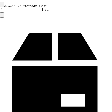
Verkauf durch:
HORNBACH
1 ST