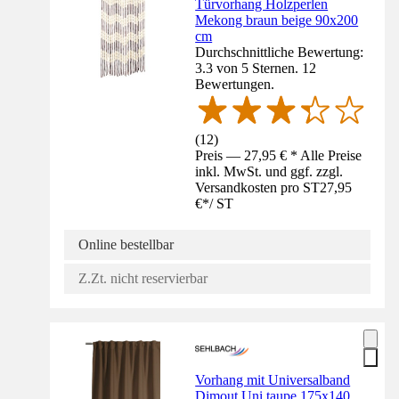
Türvorhang Holzperlen
Mekong braun beige 90x200
cm
Durchschnittliche Bewertung:
3.3 von 5 Sternen. 12
Bewertungen.
(
12
)
Preis — 27,95 € * Alle Preise
inkl. MwSt. und ggf. zzgl.
Versandkosten pro ST
27,95
€
*
/
ST
Online bestellbar
Z.Zt. nicht reservierbar
Vorhang mit Universalband
Dimout Uni taupe 175x140