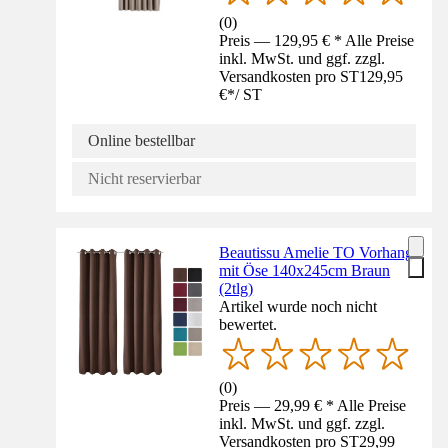
(
0
)
Preis — 129,95 € * Alle Preise
inkl. MwSt. und ggf. zzgl.
Versandkosten pro ST
129,95
€
*
/
ST
Online bestellbar
Nicht reservierbar
Beautissu Amelie TO Vorhang
mit Öse 140x245cm Braun
(2tlg)
Artikel wurde noch nicht
bewertet.
(
0
)
Preis — 29,99 € * Alle Preise
inkl. MwSt. und ggf. zzgl.
Versandkosten pro ST
29,99