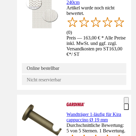
240cm
Artikel wurde noch nicht
bewertet.
(
0
)
Preis — 163,00 € * Alle Preise
inkl. MwSt. und ggf. zzgl.
Versandkosten pro ST
163,00
€
*
/
ST
Online bestellbar
Nicht reservierbar
Wandträger 1-läufig für Kira
cappuccino Ø 19 mm
Durchschnittliche Bewertung:
5 von 5 Sternen. 1 Bewertung.