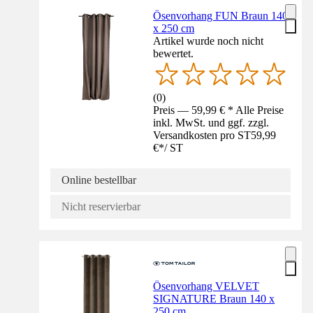
Ösenvorhang FUN Braun 140
x 250 cm
Artikel wurde noch nicht
bewertet.
(
0
)
Preis — 59,99 € * Alle Preise
inkl. MwSt. und ggf. zzgl.
Versandkosten pro ST
59,99
€
*
/
ST
Online bestellbar
Nicht reservierbar
Ösenvorhang VELVET
SIGNATURE Braun 140 x
250 cm