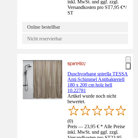
inkl. MwSt. und ggf. zzgl.
Versandkosten pro ST
7,95 €
*
/
ST
Online bestellbar
Nicht reservierbar
Duschvorhang spirella TESSA
Anti-Schimmel Antibakteriell
180 x 200 cm holz hell
10.22781
Artikel wurde noch nicht
bewertet.
(
0
)
Preis — 23,95 € * Alle Preise
inkl. MwSt. und ggf. zzgl.
Versandkosten pro ST
23,95