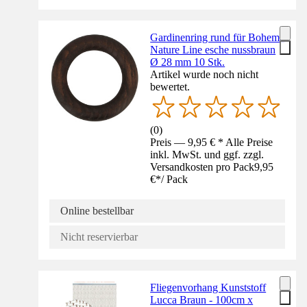
Gardinenring rund für Boheme
Nature Line esche nussbraun
Ø 28 mm 10 Stk.
Artikel wurde noch nicht
bewertet.
(
0
)
Preis — 9,95 € * Alle Preise
inkl. MwSt. und ggf. zzgl.
Versandkosten pro Pack
9,95
€
*
/
Pack
Online bestellbar
Nicht reservierbar
Fliegenvorhang Kunststoff
Lucca Braun - 100cm x