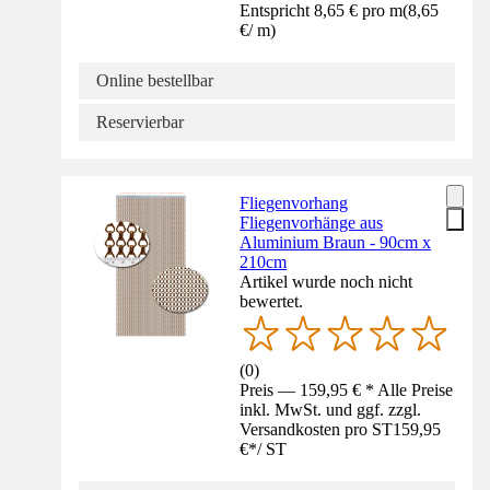
Entspricht 8,65 € pro m
(
8,65
€
/
m
)
Online bestellbar
Reservierbar
Fliegenvorhang
Fliegenvorhänge aus
Aluminium Braun - 90cm x
210cm
Artikel wurde noch nicht
bewertet.
(
0
)
Preis — 159,95 € * Alle Preise
inkl. MwSt. und ggf. zzgl.
Versandkosten pro ST
159,95
€
*
/
ST