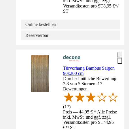
inkl. MwSt. und ggf. zzgl.
Versandkosten pro ST
8,95 €
*
/
ST
Online bestellbar
Reservierbar
Türvorhang Bambus Saigon
90x200 cm
Durchschnittliche Bewertung:
2.8 von 5 Sternen. 17
Bewertungen.
(
17
)
Preis — 44,95 € * Alle Preise
inkl. MwSt. und ggf. zzgl.
Versandkosten pro ST
44,95
€
*
/
ST