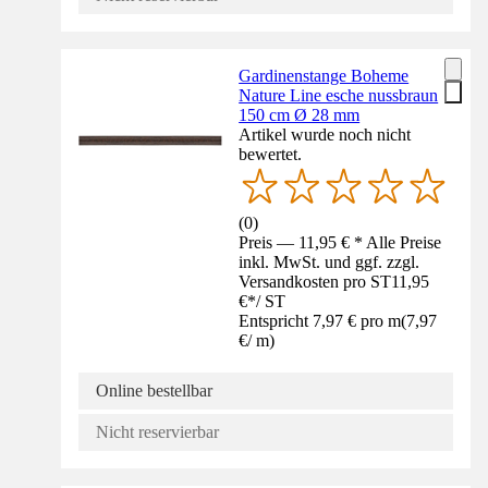
Gardinenstange Boheme
Nature Line esche nussbraun
150 cm Ø 28 mm
Artikel wurde noch nicht
bewertet.
(
0
)
Preis — 11,95 € * Alle Preise
inkl. MwSt. und ggf. zzgl.
Versandkosten pro ST
11,95
€
*
/
ST
Entspricht 7,97 € pro m
(
7,97
€
/
m
)
Online bestellbar
Nicht reservierbar