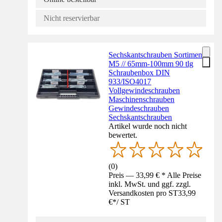
Nicht reservierbar
Sechskantschrauben Sortiment
M5 // 65mm-100mm 90 tlg
Schraubenbox DIN
933/ISO4017
Vollgewindeschrauben
Maschinenschrauben
Gewindeschrauben
Sechskantschrauben
Artikel wurde noch nicht
bewertet.
(
0
)
Preis — 33,99 € * Alle Preise
inkl. MwSt. und ggf. zzgl.
Versandkosten pro ST
33,99
€
*
/
ST