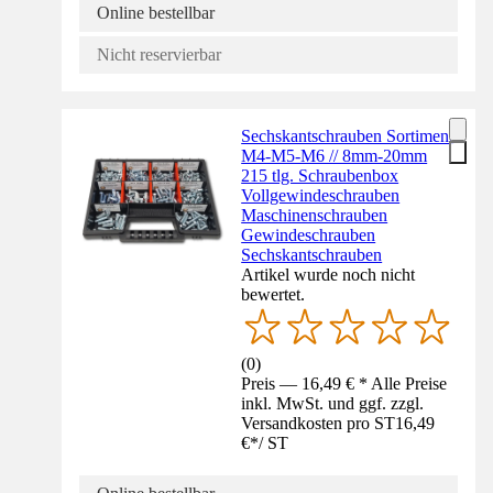
Online bestellbar
Nicht reservierbar
Sechskantschrauben Sortiment
M4-M5-M6 // 8mm-20mm
215 tlg. Schraubenbox
Vollgewindeschrauben
Maschinenschrauben
Gewindeschrauben
Sechskantschrauben
Artikel wurde noch nicht
bewertet.
(
0
)
Preis — 16,49 € * Alle Preise
inkl. MwSt. und ggf. zzgl.
Versandkosten pro ST
16,49
€
*
/
ST