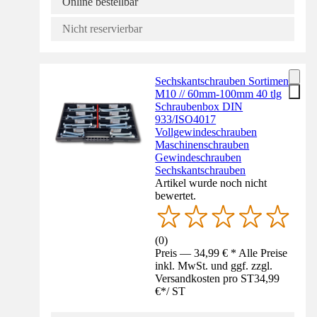
Online bestellbar
Nicht reservierbar
Sechskantschrauben Sortiment
M10 // 60mm-100mm 40 tlg
Schraubenbox DIN
933/ISO4017
Vollgewindeschrauben
Maschinenschrauben
Gewindeschrauben
Sechskantschrauben
Artikel wurde noch nicht
bewertet.
(
0
)
Preis — 34,99 € * Alle Preise
inkl. MwSt. und ggf. zzgl.
Versandkosten pro ST
34,99
€
*
/
ST