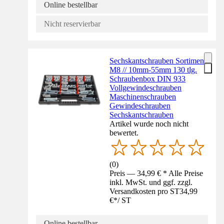
Online bestellbar
Nicht reservierbar
Sechskantschrauben Sortiment
M8 // 10mm-55mm 130 tlg.
Schraubenbox DIN 933
Vollgewindeschrauben
Maschinenschrauben
Gewindeschrauben
Sechskantschrauben
Artikel wurde noch nicht
bewertet.
(
0
)
Preis — 34,99 € * Alle Preise
inkl. MwSt. und ggf. zzgl.
Versandkosten pro ST
34,99
€
*
/
ST
Online bestellbar