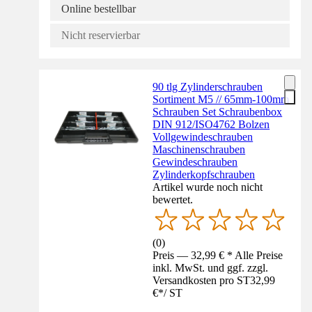
Online bestellbar
Nicht reservierbar
90 tlg Zylinderschrauben
Sortiment M5 // 65mm-100mm
Schrauben Set Schraubenbox
DIN 912/ISO4762 Bolzen
Vollgewindeschrauben
Maschinenschrauben
Gewindeschrauben
Zylinderkopfschrauben
Artikel wurde noch nicht
bewertet.
(
0
)
Preis — 32,99 € * Alle Preise
inkl. MwSt. und ggf. zzgl.
Versandkosten pro ST
32,99
€
*
/
ST