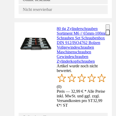
Nicht reservierbar
80 tlg Zylinderschrauben
Sortiment M6 // 65mm-100mm
Schrauben Set Schraubenbox
DIN 912/ISO4762 Bolzen
Vollgewindeschrauben
Maschinenschrauben
Gewindeschrauben
Zylinderkopfschrauben
Artikel wurde noch nicht
bewertet.
(
0
)
Preis — 32,99 € * Alle Preise
inkl. MwSt. und ggf. zzgl.
Versandkosten pro ST
32,99
€
*
/
ST