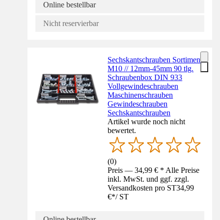
Online bestellbar
Nicht reservierbar
Sechskantschrauben Sortiment
M10 // 12mm-45mm 90 tlg.
Schraubenbox DIN 933
Vollgewindeschrauben
Maschinenschrauben
Gewindeschrauben
Sechskantschrauben
Artikel wurde noch nicht
bewertet.
(
0
)
Preis — 34,99 € * Alle Preise
inkl. MwSt. und ggf. zzgl.
Versandkosten pro ST
34,99
€
*
/
ST
Online bestellbar