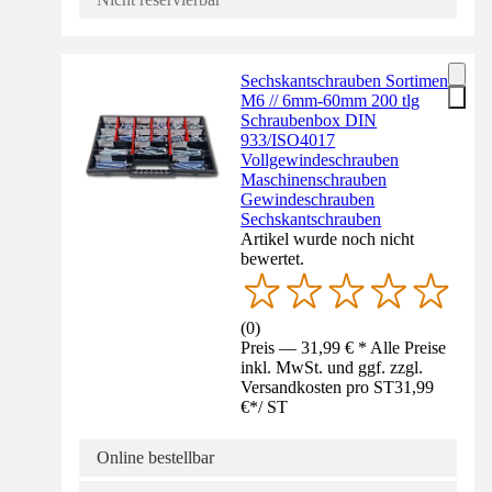
Sechskantschrauben Sortiment
M6 // 6mm-60mm 200 tlg
Schraubenbox DIN
933/ISO4017
Vollgewindeschrauben
Maschinenschrauben
Gewindeschrauben
Sechskantschrauben
Artikel wurde noch nicht
bewertet.
(
0
)
Preis — 31,99 € * Alle Preise
inkl. MwSt. und ggf. zzgl.
Versandkosten pro ST
31,99
€
*
/
ST
Online bestellbar