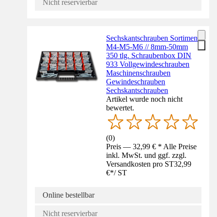
Nicht reservierbar
Sechskantschrauben Sortiment
M4-M5-M6 // 8mm-50mm
350 tlg. Schraubenbox DIN
933 Vollgewindeschrauben
Maschinenschrauben
Gewindeschrauben
Sechskantschrauben
Artikel wurde noch nicht
bewertet.
(
0
)
Preis — 32,99 € * Alle Preise
inkl. MwSt. und ggf. zzgl.
Versandkosten pro ST
32,99
€
*
/
ST
Online bestellbar
Nicht reservierbar