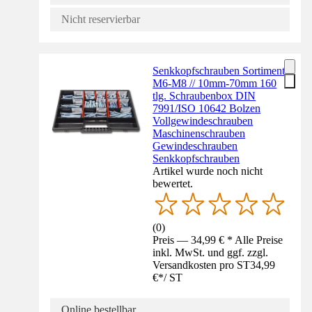
Nicht reservierbar
Senkkopfschrauben Sortiment
M6-M8 // 10mm-70mm 160
tlg. Schraubenbox DIN
7991/ISO 10642 Bolzen
Vollgewindeschrauben
Maschinenschrauben
Gewindeschrauben
Senkkopfschrauben
Artikel wurde noch nicht
bewertet.
(
0
)
Preis — 34,99 € * Alle Preise
inkl. MwSt. und ggf. zzgl.
Versandkosten pro ST
34,99
€
*
/
ST
Online bestellbar