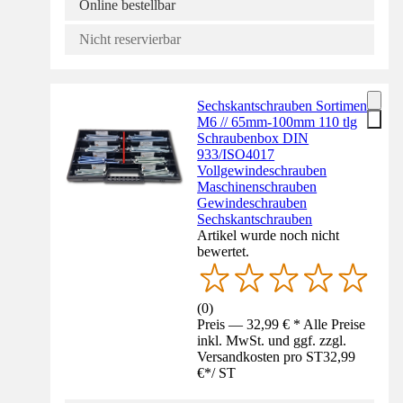
Online bestellbar
Nicht reservierbar
Sechskantschrauben Sortiment
M6 // 65mm-100mm 110 tlg
Schraubenbox DIN
933/ISO4017
Vollgewindeschrauben
Maschinenschrauben
Gewindeschrauben
Sechskantschrauben
Artikel wurde noch nicht
bewertet.
(
0
)
Preis — 32,99 € * Alle Preise
inkl. MwSt. und ggf. zzgl.
Versandkosten pro ST
32,99
€
*
/
ST