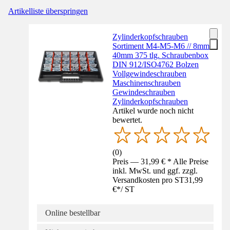
Artikelliste überspringen
Zylinderkopfschrauben
Sortiment M4-M5-M6 // 8mm-
40mm 375 tlg. Schraubenbox
DIN 912/ISO4762 Bolzen
Vollgewindeschrauben
Maschinenschrauben
Gewindeschrauben
Zylinderkopfschrauben
Artikel wurde noch nicht
bewertet.
(
0
)
Preis — 31,99 € * Alle Preise
inkl. MwSt. und ggf. zzgl.
Versandkosten pro ST
31,99
€
*
/
ST
Online bestellbar