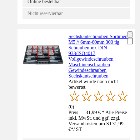
Online bestellbar
Nicht reservierbar
Sechskantschrauben Sortiment
M5 // 6mm-60mm 300 tlg
Schraubenbox DIN
933/ISO4017
Vollgewindeschrauben
Maschinenschrauben
Gewindeschrauben
Sechskantschrauben
Artikel wurde noch nicht
bewertet.
(
0
)
Preis — 31,99 € * Alle Preise
inkl. MwSt. und ggf. zzgl.
Versandkosten pro ST
31,99
€
*
/
ST