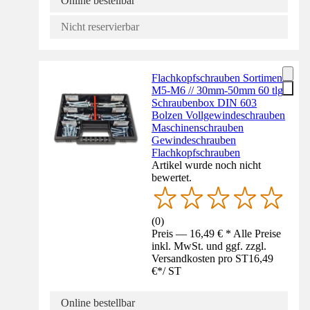
Online bestellbar
Nicht reservierbar
Flachkopfschrauben Sortiment
M5-M6 // 30mm-50mm 60 tlg.
Schraubenbox DIN 603
Bolzen Vollgewindeschrauben
Maschinenschrauben
Gewindeschrauben
Flachkopfschrauben
Artikel wurde noch nicht
bewertet.
(
0
)
Preis — 16,49 € * Alle Preise
inkl. MwSt. und ggf. zzgl.
Versandkosten pro ST
16,49
€
*
/
ST
Online bestellbar