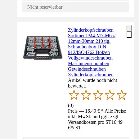
Nicht reservierbar
Zylinderkopfschrauben
Sortiment M4-M5-M6 //
12mm-30mm 210 tlg.
Schraubenbox DIN
912/ISO4762 Bolzen
Vollgewindeschrauben
Maschinenschrauben
Gewindeschrauben
Zylinderkopfschrauben
Artikel wurde noch nicht
bewertet.
(
0
)
Preis — 16,49 € * Alle Preise
inkl. MwSt. und ggf. zzgl.
Versandkosten pro ST
16,49
€
*
/
ST