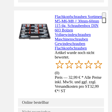
Flachkopfschrauben Sortiment
M5-M6-M8 // 30mm-60mm
115 tlg. Schraubenbox DIN
603 Bolzen
Vollgewindeschrauben
Maschinenschrauben
Gewindeschrauben
Flachkopfschrauben
Artikel wurde noch nicht
bewertet.
(
0
)
Preis — 32,99 € * Alle Preise
inkl. MwSt. und ggf. zzgl.
Versandkosten pro ST
32,99
€
*
/
ST
Online bestellbar
Nicht reservierbar