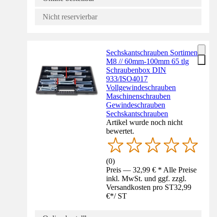
Nicht reservierbar
Sechskantschrauben Sortiment
M8 // 60mm-100mm 65 tlg
Schraubenbox DIN
933/ISO4017
Vollgewindeschrauben
Maschinenschrauben
Gewindeschrauben
Sechskantschrauben
Artikel wurde noch nicht
bewertet.
(
0
)
Preis — 32,99 € * Alle Preise
inkl. MwSt. und ggf. zzgl.
Versandkosten pro ST
32,99
€
*
/
ST