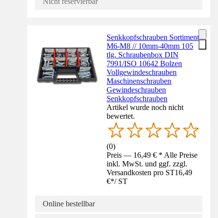
Nicht reservierbar
Senkkopfschrauben Sortiment
M6-M8 // 10mm-40mm 105
tlg. Schraubenbox DIN
7991/ISO 10642 Bolzen
Vollgewindeschrauben
Maschinenschrauben
Gewindeschrauben
Senkkopfschrauben
Artikel wurde noch nicht
bewertet.
(
0
)
Preis — 16,49 € * Alle Preise
inkl. MwSt. und ggf. zzgl.
Versandkosten pro ST
16,49
€
*
/
ST
Online bestellbar