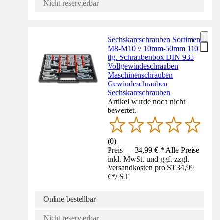
Nicht reservierbar
Sechskantschrauben Sortiment
M8-M10 // 10mm-50mm 110
tlg. Schraubenbox DIN 933
Vollgewindeschrauben
Maschinenschrauben
Gewindeschrauben
Sechskantschrauben
Artikel wurde noch nicht
bewertet.
(
0
)
Preis — 34,99 € * Alle Preise
inkl. MwSt. und ggf. zzgl.
Versandkosten pro ST
34,99
€
*
/
ST
Online bestellbar
Nicht reservierbar