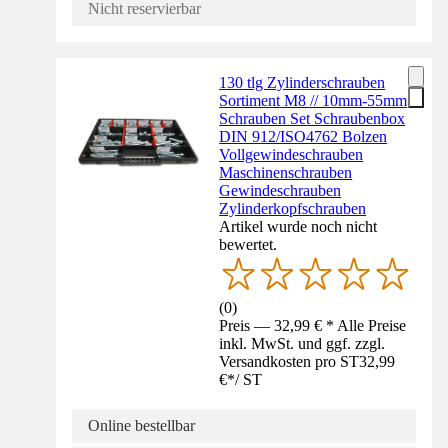
Nicht reservierbar
130 tlg Zylinderschrauben
Sortiment M8 // 10mm-55mm
Schrauben Set Schraubenbox
DIN 912/ISO4762 Bolzen
Vollgewindeschrauben
Maschinenschrauben
Gewindeschrauben
Zylinderkopfschrauben
Artikel wurde noch nicht
bewertet.
(
0
)
Preis — 32,99 € * Alle Preise
inkl. MwSt. und ggf. zzgl.
Versandkosten pro ST
32,99
€
*
/
ST
Online bestellbar