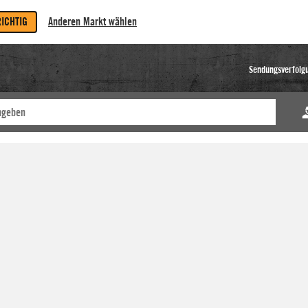
RICHTIG
Anderen Markt wählen
Sendungsverfolg