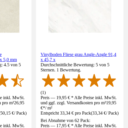
e
Vinylboden Fliese grau Angle-Angle 91,4
 x 5,0 mm
x 45,7 x
: 4.5 von 5
Durchschnittliche Bewertung: 5 von 5
Sternen. 1 Bewertung.
(
1
)
se inkl. MwSt.
Preis — 19,95 € * Alle Preise inkl. MwSt.
n pro m²
26,95
und ggf. zzgl. Versandkosten pro m²
19,95
€
*
/
m²
(
50,15 €
/
Pack
)
Entspricht 33,34 € pro Pack
(
33,34 €
/
Pack
)
Bei Abnahme von 62 Pack:
se inkl. MwSt.
Preis — 17,95 € * Alle Preise inkl. MwSt.