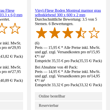
au Fliese
Vinyl-Fliese Boden Montreal marmor grau
603.3 x 6,0 mm
selbstklebend 300 x 600 x 2 mm
wertet.
Durchschnittliche Bewertung: 3.5 von 5
Sternen. 6 Bewertungen.
se inkl. MwSt.
(
6
)
n pro m²
29,95
Preis — 15,95 € * Alle Preise inkl. MwSt.
und ggf. zzgl. Versandkosten pro m²
15,95
(
43,82 €
/
Pack
)
€
*
/
m²
Entspricht 35,55 € pro Pack
(
35,55 €
/
Pack
)
se inkl. MwSt.
Bei Abnahme von 40 Pack:
n pro m²
27,95
Preis — 14,95 € * Alle Preise inkl. MwSt.
und ggf. zzgl. Versandkosten pro m²
14,95
(
40,89 €
/
Pack
)
€
*
/
m²
Entspricht 33,32 € pro Pack
(
33,32 €
/
Pack
)
Online bestellbar
Reservierbar