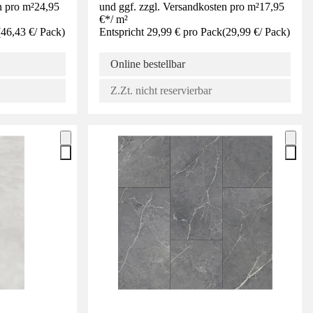
n pro m²
24,95
und ggf. zzgl. Versandkosten pro m²
17,95
€
*
/
m²
(
46,43 €
/
Pack
)
Entspricht 29,99 € pro Pack
(
29,99 €
/
Pack
)
Online bestellbar
Z.Zt. nicht reservierbar