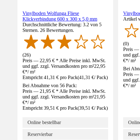
Vinylboden Wolfunga Fliese
Vinylbo
Klickverbindung 600 x 300 x 5,0 mm
Artikel 
Durchschnittliche Bewertung: 3.2 von 5
Sternen. 26 Bewertungen.
(
0
)
Preis — 
(
26
)
und ggf.
Preis — 22,95 € * Alle Preise inkl. MwSt.
€
*
/
m²
und ggf. zzgl. Versandkosten pro m²
22,95
Bei Abn
€
*
/
m²
Preis — 
Entspricht 41,31 € pro Pack
(
41,31 €
/
Pack
)
und ggf.
Bei Abnahme von 56 Pack:
€
*
/
m²
Preis — 21,95 € * Alle Preise inkl. MwSt.
und ggf. zzgl. Versandkosten pro m²
21,95
€
*
/
m²
Entspricht 39,51 € pro Pack
(
39,51 €
/
Pack
)
Online bestellbar
Online
Reservierbar
Reser