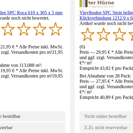
den SPC Roca 610 x 305 x 5 mm
Vinylboden SPC Stein hellgr
wurde noch nicht bewertet.
Klickverbindung 1212.9 x 
Artikel wurde noch nicht be
21,95 € * Alle Preise inkl. MwSt.
(
0
)
 zzgl. Versandkosten pro m²
21,95
Preis — 29,95 € * Alle Prei
und ggf. zzgl. Versandkoste
€
*
/
m²
ahme von 113,088 m²:
Entspricht 43,82 € pro Pack
19,95 € * Alle Preise inkl. MwSt.
 zzgl. Versandkosten pro m²
19,95
Bei Abnahme von 28 Pack:
Preis — 27,95 € * Alle Prei
und ggf. zzgl. Versandkoste
€
*
/
m²
Entspricht 40,89 € pro Pack
 bestellbar
Nicht online bestellbar
vierbar
Z.Zt. nicht reservierbar