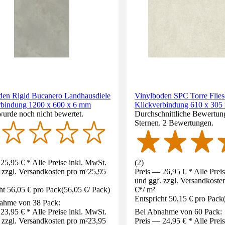
den Rigid Bucanero Landhausdiele
Vinylboden SPC Torre Flies
rbindung 1200 x 600 x 6 mm
Klickverbindung 610 x 305
wurde noch nicht bewertet.
Durchschnittliche Bewertung
Sternen. 2 Bewertungen.
25,95 € * Alle Preise inkl. MwSt.
(
2
)
 zzgl. Versandkosten pro m²
25,95
Preis — 26,95 € * Alle Prei
und ggf. zzgl. Versandkoste
ht 56,05 € pro Pack
(
56,05 €
/
Pack
)
€
*
/
m²
Entspricht 50,15 € pro Pack
ahme von 38 Pack:
23,95 € * Alle Preise inkl. MwSt.
Bei Abnahme von 60 Pack:
 zzgl. Versandkosten pro m²
23,95
Preis — 24,95 € * Alle Prei