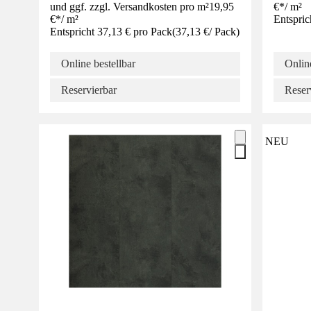
und ggf. zzgl. Versandkosten pro m²
19,95
€
*
/
m²
€
*
/
m²
Entspric
Entspricht 37,13 € pro Pack
(
37,13 €
/
Pack
)
Online bestellbar
Online
Reservierbar
Reser
NEU