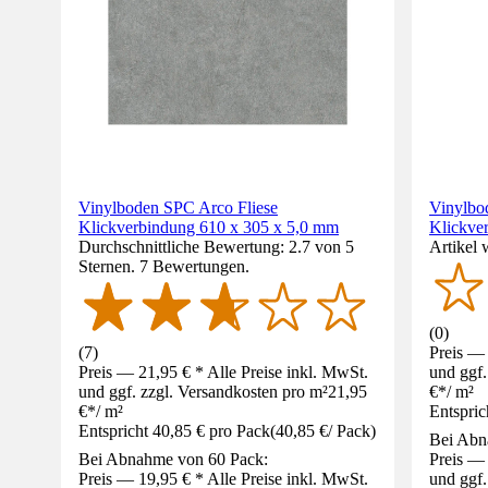
Vinylboden SPC Arco Fliese
Vinylbo
Klickverbindung 610 x 305 x 5,0 mm
Klickve
Durchschnittliche Bewertung: 2.7 von 5
Artikel 
Sternen. 7 Bewertungen.
(
0
)
(
7
)
Preis — 
Preis — 21,95 € * Alle Preise inkl. MwSt.
und ggf.
und ggf. zzgl. Versandkosten pro m²
21,95
€
*
/
m²
€
*
/
m²
Entspric
Entspricht 40,85 € pro Pack
(
40,85 €
/
Pack
)
Bei Abn
Bei Abnahme von 60 Pack:
Preis — 
Preis — 19,95 € * Alle Preise inkl. MwSt.
und ggf.