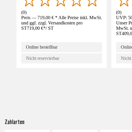
(
0
)
(
0
)
Preis — 719,00 € * Alle Preise inkl. MwSt.
UVP: 50
und ggf. zzgl. Versandkosten pro
Unser Pr
ST
719,00 €
*
/
ST
MwSt. un
ST
409,0
Online bestellbar
Online
Nicht reservierbar
Nicht 
Zahlarten