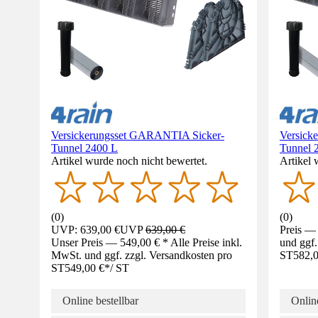
Versickerungsset GARANTIA Sicker-
Versick
Tunnel 2400 L
Tunnel 
Artikel wurde noch nicht bewertet.
Artikel 
(
0
)
(
0
)
UVP: 639,00 €
UVP
639,00 €
Preis — 
Unser Preis — 549,00 € * Alle Preise inkl.
und ggf.
MwSt. und ggf. zzgl. Versandkosten pro
ST
582,0
ST
549,00 €
*
/
ST
Online bestellbar
Online