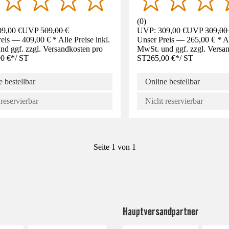
(
0
)
9,00 €
UVP
509,00 €
UVP: 309,00 €
UVP
309,00
eis — 409,00 € * Alle Preise inkl.
Unser Preis — 265,00 € * All
d ggf. zzgl. Versandkosten pro
MwSt. und ggf. zzgl. Versa
0 €
*
/
ST
ST
265,00 €
*
/
ST
 bestellbar
Online bestellbar
reservierbar
Nicht reservierbar
Seite 1 von 1
Hauptversandpartner