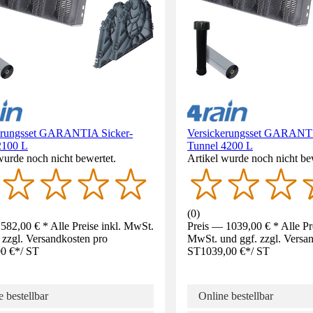
erungsset GARANTIA Sicker-
Versickerungsset GARANTI
2100 L
Tunnel 4200 L
wurde noch nicht bewertet.
Artikel wurde noch nicht be
(
0
)
582,00 € * Alle Preise inkl. MwSt.
Preis — 1039,00 € * Alle Pre
 zzgl. Versandkosten pro
MwSt. und ggf. zzgl. Versa
0 €
*
/
ST
ST
1039,00 €
*
/
ST
 bestellbar
Online bestellbar