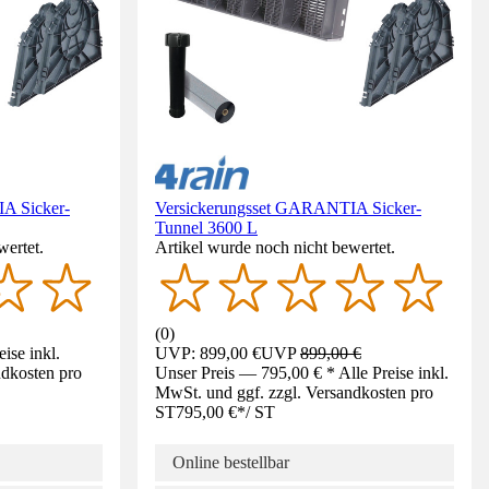
A Sicker-
Versickerungsset GARANTIA Sicker-
Tunnel 3600 L
wertet.
Artikel wurde noch nicht bewertet.
(
0
)
ise inkl.
UVP: 899,00 €
UVP
899,00 €
ndkosten pro
Unser Preis — 795,00 € * Alle Preise inkl.
MwSt. und ggf. zzgl. Versandkosten pro
ST
795,00 €
*
/
ST
Online bestellbar