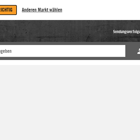
RICHTIG
Anderen Markt wählen
Sendungsverfolg