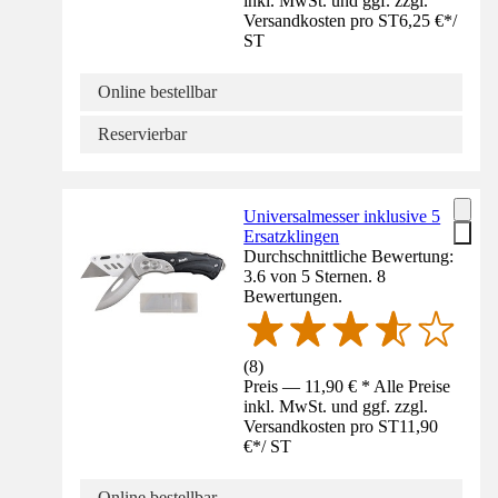
inkl. MwSt. und ggf. zzgl.
Versandkosten pro ST
6,25 €
*
/
ST
Online bestellbar
Reservierbar
Universalmesser inklusive 5
Ersatzklingen
Durchschnittliche Bewertung:
3.6 von 5 Sternen. 8
Bewertungen.
(
8
)
Preis — 11,90 € * Alle Preise
inkl. MwSt. und ggf. zzgl.
Versandkosten pro ST
11,90
€
*
/
ST
Online bestellbar