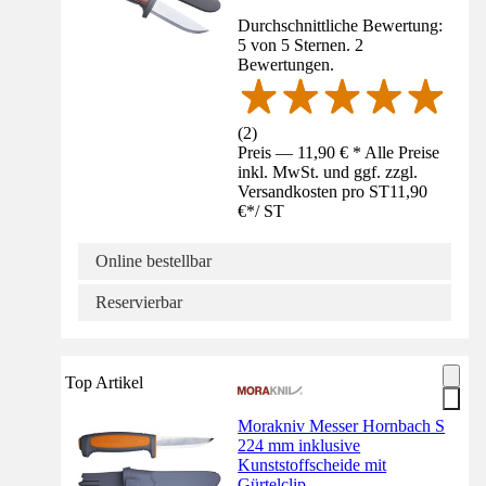
Durchschnittliche Bewertung:
5 von 5 Sternen. 2
Bewertungen.
(
2
)
Preis — 11,90 € * Alle Preise
inkl. MwSt. und ggf. zzgl.
Versandkosten pro ST
11,90
€
*
/
ST
Online bestellbar
Reservierbar
Top Artikel
Morakniv Messer Hornbach S
224 mm inklusive
Kunststoffscheide mit
Gürtelclip