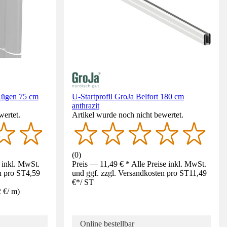
Rügen 75 cm
U-Startprofil GroJa Belfort 180 cm
anthrazit
wertet.
Artikel wurde noch nicht bewertet.
(
0
)
e inkl. MwSt.
Preis — 11,49 € * Alle Preise inkl. MwSt.
n pro ST
4,59
und ggf. zzgl. Versandkosten pro ST
11,49
€
*
/
ST
2 €
/
m
)
Online bestellbar