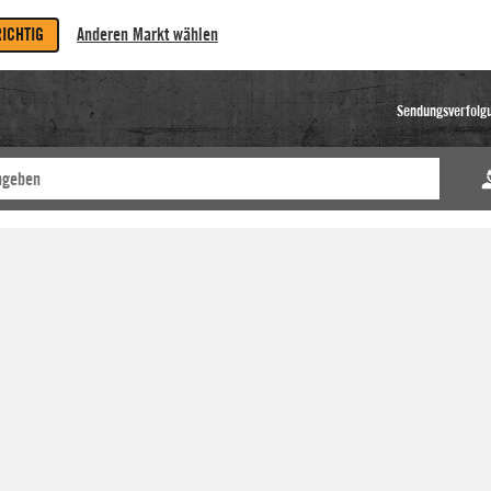
RICHTIG
Anderen Markt wählen
Sendungsverfolg