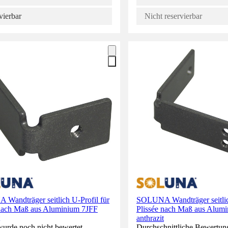
vierbar
Nicht reservierbar
Wandträger seitlich U-Profil für
SOLUNA Wandträger seitlich
 nach Maß aus Aluminium 7JFF
Plissée nach Maß aus Alu
anthrazit
wurde noch nicht bewertet.
Durchschnittliche Bewertun