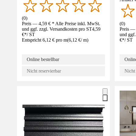
(
0
)
Preis — 4,59 € * Alle Preise inkl. MwSt.
(
0
)
und ggf. zzgl. Versandkosten pro ST
4,59
Preis — 
€
*
/
ST
und ggf.
Entspricht 6,12 € pro m
(
6,12 €
/
m
)
€
*
/
ST
Online bestellbar
Online
Nicht reservierbar
Nicht 