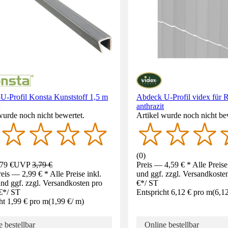
U-Profil Konsta Kunststoff 1,5 m
Abdeck U-Profil videx für 
anthrazit
wurde noch nicht bewertet.
Artikel wurde noch nicht be
(
0
)
79 €
UVP
3,79 €
Preis — 4,59 € * Alle Preis
eis — 2,99 € * Alle Preise inkl.
und ggf. zzgl. Versandkoste
d ggf. zzgl. Versandkosten pro
€
*
/
ST
€
*
/
ST
Entspricht 6,12 € pro m
(
6,1
ht 1,99 € pro m
(
1,99 €
/
m
)
 bestellbar
Online bestellbar