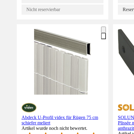
Nicht reservierbar
Reser
Abdeck U-Profil videx für Rügen 75 cm
SOLUNA 
schiefer meliert
Plissée
Artikel wurde noch nicht bewertet.
anthrazit
Artikel 