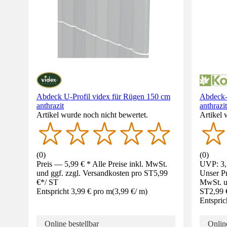
Abdeck U-Profil videx für Rügen 150 cm
Abdeck-
anthrazit
anthrazit
Artikel wurde noch nicht bewertet.
Artikel 
(
0
)
(
0
)
Preis — 5,99 € * Alle Preise inkl. MwSt.
UVP: 3,
und ggf. zzgl. Versandkosten pro ST
5,99
Unser Pr
€
*
/
ST
MwSt. un
Entspricht 3,99 € pro m
(
3,99 €
/
m
)
ST
2,99 
Entspric
Online bestellbar
Online