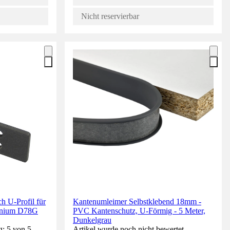
Nicht reservierbar
 U-Profil für
Kantenumleimer Selbstklebend 18mm -
minium D78G
PVC Kantenschutz, U-Förmig - 5 Meter,
Dunkelgrau
g: 5 von 5
Artikel wurde noch nicht bewertet.