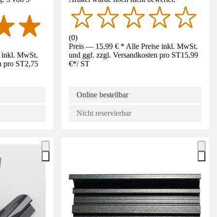
(
0
)
Preis — 15,99 € * Alle Preise inkl. MwSt.
e inkl. MwSt.
und ggf. zzgl. Versandkosten pro ST
15,99
n pro ST
2,75
€
*
/
ST
Online bestellbar
Nicht reservierbar