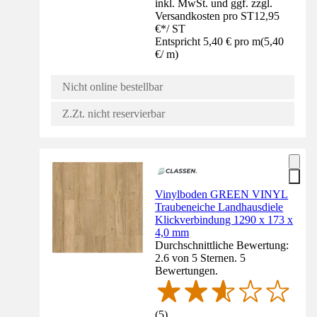
inkl. MwSt. und ggf. zzgl.
Versandkosten pro ST
12,95
€
*
/
ST
Entspricht 5,40 € pro m
(
5,40
€
/
m
)
Nicht online bestellbar
Z.Zt. nicht reservierbar
Vinylboden GREEN VINYL
Traubeneiche Landhausdiele
Klickverbindung 1290 x 173 x
4,0 mm
Durchschnittliche Bewertung:
2.6 von 5 Sternen. 5
Bewertungen.
(
5
)