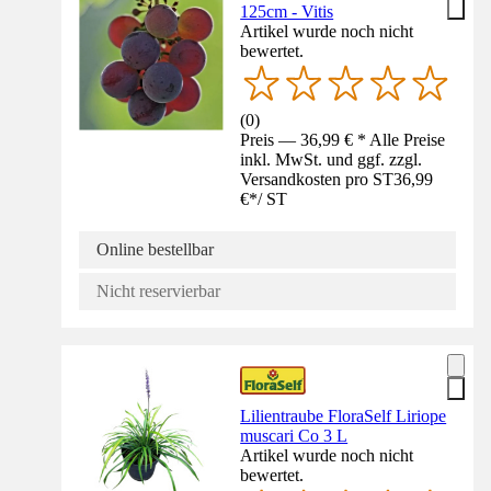
125cm - Vitis
Artikel wurde noch nicht
bewertet.
(
0
)
Preis — 36,99 € * Alle Preise
inkl. MwSt. und ggf. zzgl.
Versandkosten pro ST
36,99
€
*
/
ST
Online bestellbar
Nicht reservierbar
Lilientraube FloraSelf Liriope
muscari Co 3 L
Artikel wurde noch nicht
bewertet.