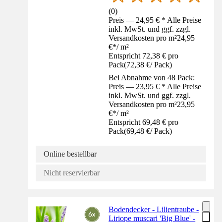
(
0
)
Preis — 24,95 € * Alle Preise
inkl. MwSt. und ggf. zzgl.
Versandkosten pro m²
24,95
€
*
/
m²
Entspricht 72,38 € pro
Pack
(
72,38 €
/
Pack
)
Bei Abnahme von 48 Pack:
Preis — 23,95 € * Alle Preise
inkl. MwSt. und ggf. zzgl.
Versandkosten pro m²
23,95
€
*
/
m²
Entspricht 69,48 € pro
Pack
(
69,48 €
/
Pack
)
Online bestellbar
Nicht reservierbar
Bodendecker - Lilientraube -
Liriope muscari 'Big Blue' -