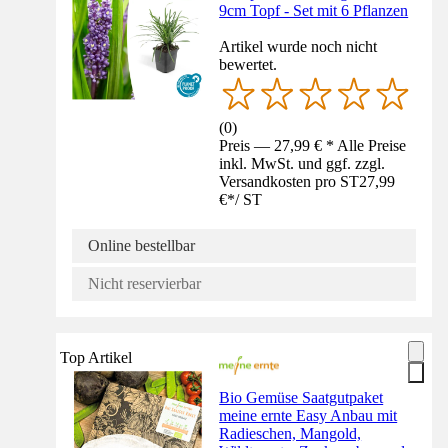
9cm Topf - Set mit 6 Pflanzen
Artikel wurde noch nicht
bewertet.
(
0
)
Preis — 27,99 € * Alle Preise
inkl. MwSt. und ggf. zzgl.
Versandkosten pro ST
27,99
€
*
/
ST
Online bestellbar
Nicht reservierbar
Top Artikel
Bio Gemüse Saatgutpaket
meine ernte Easy Anbau mit
Radieschen, Mangold,