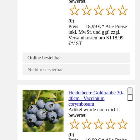
bewertet.
(
0
)
Preis — 18,99 € * Alle Preise
inkl. MwSt. und ggf. zzgl.
Versandkosten pro ST
18,99
€
*
/
ST
Online bestellbar
Nicht reservierbar
Heidelbeere Goldtraube 30-
40cm - Vaccinium
corymbosum
Artikel wurde noch nicht
bewertet.
(
0
)