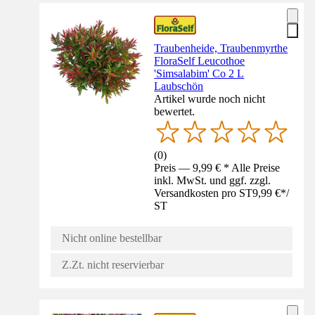
Traubenheide, Traubenmyrthe
FloraSelf Leucothoe
'Simsalabim' Co 2 L
Laubschön
Artikel wurde noch nicht
bewertet.
(
0
)
Preis — 9,99 € * Alle Preise
inkl. MwSt. und ggf. zzgl.
Versandkosten pro ST
9,99 €
*
/
ST
Nicht online bestellbar
Z.Zt. nicht reservierbar