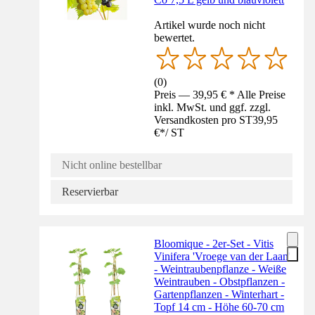
Artikel wurde noch nicht
bewertet.
(
0
)
Preis — 39,95 € * Alle Preise
inkl. MwSt. und ggf. zzgl.
Versandkosten pro ST
39,95
€
*
/
ST
Nicht online bestellbar
Reservierbar
Bloomique - 2er-Set - Vitis
Vinifera 'Vroege van der Laan'
- Weintraubenpflanze - Weiße
Weintrauben - Obstpflanzen -
Gartenpflanzen - Winterhart -
Topf 14 cm - Höhe 60-70 cm