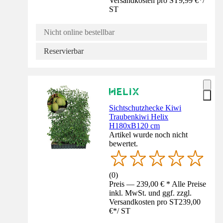
Versandkosten pro ST
9,99 €
*
/
ST
Nicht online bestellbar
Reservierbar
Sichtschutzhecke Kiwi
Traubenkiwi Helix
H180xB120 cm
Artikel wurde noch nicht
bewertet.
(
0
)
Preis — 239,00 € * Alle Preise
inkl. MwSt. und ggf. zzgl.
Versandkosten pro ST
239,00
€
*
/
ST