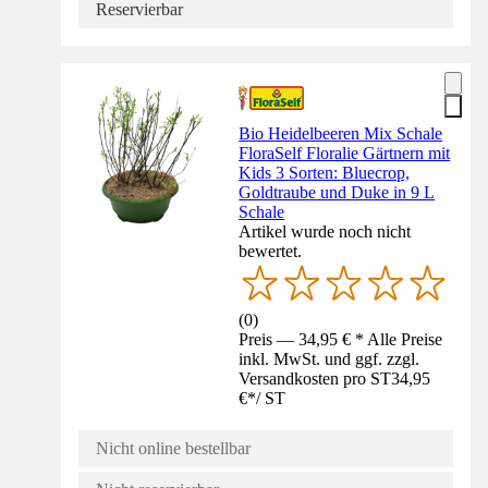
Reservierbar
Bio Heidelbeeren Mix Schale
FloraSelf Floralie Gärtnern mit
Kids 3 Sorten: Bluecrop,
Goldtraube und Duke in 9 L
Schale
Artikel wurde noch nicht
bewertet.
(
0
)
Preis — 34,95 € * Alle Preise
inkl. MwSt. und ggf. zzgl.
Versandkosten pro ST
34,95
€
*
/
ST
Nicht online bestellbar