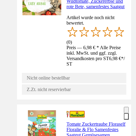
Wildtomate, Zuckererbse und
rote Bete, samenfestes Saatgut
Artikel wurde noch nicht
bewertet.
(
0
)
Preis — 6,98 € * Alle Preise
inkl. MwSt. und ggf. zzgl.
Versandkosten pro ST
6,98 €
*
/
ST
Nicht online bestellbar
Z.Zt. nicht reservierbar
Tomate Zuckertraube Floraself
Floralie & Flo Samenfestes
Saatgut Gemüsesamen