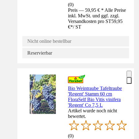
(
0
)
Preis — 59,95 € * Alle Preise
inkl. MwSt. und ggf. zzgl.
Versandkosten pro ST
59,95
€
*
/
ST
Nicht online bestellbar
Reservierbar
Bio Weintraube Tafeltraube
'Regent' Stamm 60 cm
FloraSelf Bio Vitis vinifera
'Regent' Co 7,5 L
Artikel wurde noch nicht
bewertet.
(
0
)