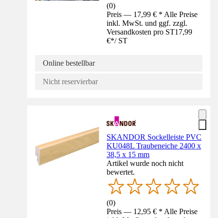
(
0
)
Preis — 17,99 € * Alle Preise
inkl. MwSt. und ggf. zzgl.
Versandkosten pro ST
17,99
€
*
/
ST
Online bestellbar
Nicht reservierbar
SKANDOR Sockelleiste PVC
KU048L Traubeneiche 2400 x
38,5 x 15 mm
Artikel wurde noch nicht
bewertet.
(
0
)
Preis — 12,95 € * Alle Preise