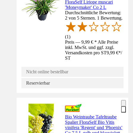
FloraSelf Liriope muscari
'Moneymaker' Co 2 L
Durchschnittliche Bewertung:
2 von 5 Sternen. 1 Bewertung.
(
1
)
Preis — 9,99 € * Alle Preise
inkl. MwSt. und ggf. zzgl.
Versandkosten pro ST
9,99 €
*
/
ST
Nicht online bestellbar
Reservierbar
Bio Weintraube Tafeltraube
Spalier FloraSelf Bio Vitis
vinifera 'Regent' und 'Phoenix'
Co 7,5 L gelb und blauviolett