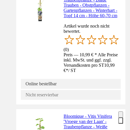
Trauben - Obstpflanzen -
Gartenpflanzen - Winterhart -
Topf 14 cm - Höhe 60-70 cm
Artikel wurde noch nicht
bewertet.
(
0
)
Preis — 10,99 € * Alle Preise
inkl. MwSt. und ggf. zzgl.
Versandkosten pro ST
10,99
€
*
/
ST
Online bestellbar
Nicht reservierbar
Bloomique - Vitis Vinifera
'Vroege van der Laan' -
Traubenpflanze - Weiße