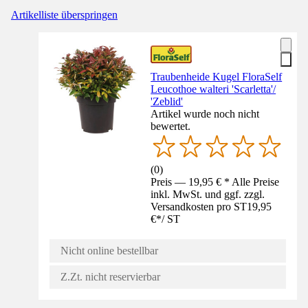
Artikelliste überspringen
Traubenheide Kugel FloraSelf
Leucothoe walteri 'Scarletta'/
'Zeblid'
Artikel wurde noch nicht
bewertet.
(
0
)
Preis — 19,95 € * Alle Preise
inkl. MwSt. und ggf. zzgl.
Versandkosten pro ST
19,95
€
*
/
ST
Nicht online bestellbar
Z.Zt. nicht reservierbar