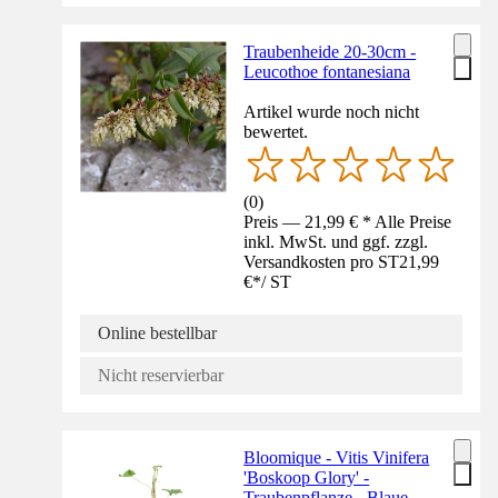
Traubenheide 20-30cm -
Leucothoe fontanesiana
Artikel wurde noch nicht
bewertet.
(
0
)
Preis — 21,99 € * Alle Preise
inkl. MwSt. und ggf. zzgl.
Versandkosten pro ST
21,99
€
*
/
ST
Online bestellbar
Nicht reservierbar
Bloomique - Vitis Vinifera
'Boskoop Glory' -
Traubenpflanze - Blaue