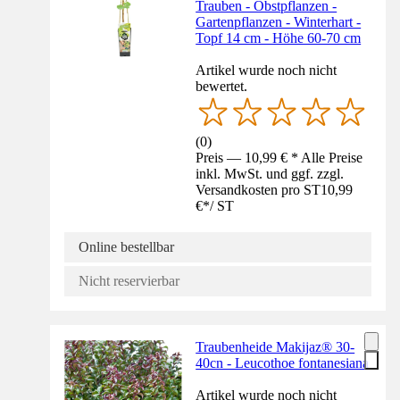
Trauben - Obstpflanzen -
Gartenpflanzen - Winterhart -
Topf 14 cm - Höhe 60-70 cm
Artikel wurde noch nicht
bewertet.
(
0
)
Preis — 10,99 € * Alle Preise
inkl. MwSt. und ggf. zzgl.
Versandkosten pro ST
10,99
€
*
/
ST
Online bestellbar
Nicht reservierbar
Traubenheide Makijaz® 30-
40cn - Leucothoe fontanesiana
Artikel wurde noch nicht