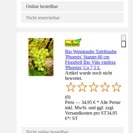
Online bestellbar
Nicht reservierbar
Bio Weintraube Tafeltraube
'Phoenix' Stamm 60 cm
FloraSelf Bio Vitis vinifera
'Phoenix' Co 7,5 L
Artikel wurde noch nicht
bewertet.
(
0
)
Preis — 34,95 € * Alle Preise
inkl. MwSt. und ggf. zzgl.
Versandkosten pro ST
34,95
€
*
/
ST
Nicht online bestellbar