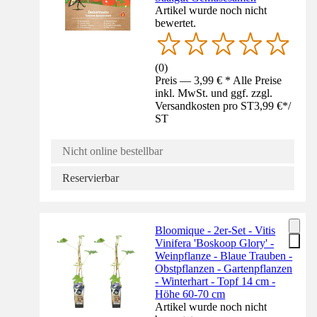
Artikel wurde noch nicht
bewertet.
(
0
)
Preis — 3,99 € * Alle Preise
inkl. MwSt. und ggf. zzgl.
Versandkosten pro ST
3,99 €
*
/
ST
Nicht online bestellbar
Reservierbar
Bloomique - 2er-Set - Vitis
Vinifera 'Boskoop Glory' -
Weinpflanze - Blaue Trauben -
Obstpflanzen - Gartenpflanzen
- Winterhart - Topf 14 cm -
Höhe 60-70 cm
Artikel wurde noch nicht