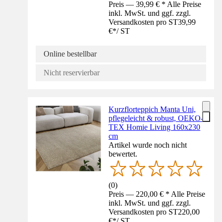
Preis — 39,99 € * Alle Preise
inkl. MwSt. und ggf. zzgl.
Versandkosten pro ST
39,99
€
*
/
ST
Online bestellbar
Nicht reservierbar
Kurzflorteppich Manta Uni,
pflegeleicht & robust, OEKO-
TEX Homie Living 160x230
cm
Artikel wurde noch nicht
bewertet.
(
0
)
Preis — 220,00 € * Alle Preise
inkl. MwSt. und ggf. zzgl.
Versandkosten pro ST
220,00
€
*
/
ST