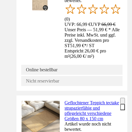
bewertet.
(
0
)
UVP: 66,99 €
UVP
66,99 €
Unser Preis — 51,99 € * Alle
Preise inkl. MwSt. und ggf.
zzgl. Versandkosten pro
ST
51,99 €
*
/
ST
Entspricht 26,00 € pro
m²
(
26,00 €
/
m²
)
Online bestellbar
Nicht reservierbar
Geflochtener Teppich tectake
strapazierfähig und
pflegeleicht verschiedene
Größen 80 x 150 cm
Artikel wurde noch nicht
bewertet.