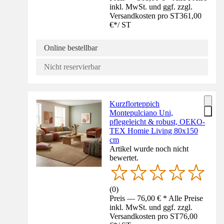
inkl. MwSt. und ggf. zzgl.
Versandkosten pro ST
361,00
€
*
/
ST
Online bestellbar
Nicht reservierbar
Kurzflorteppich
Montepulciano Uni,
pflegeleicht & robust, OEKO-
TEX Homie Living 80x150
cm
Artikel wurde noch nicht
bewertet.
(
0
)
Preis — 76,00 € * Alle Preise
inkl. MwSt. und ggf. zzgl.
Versandkosten pro ST
76,00