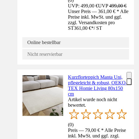
(
0
)
UVP: 499,00 €
UVP
499,00 €
Unser Preis — 361,00 € * Alle
Preise inkl. MwSt. und ggf.
zzgl. Versandkosten pro
ST
361,00 €
*
/
ST
Online bestellbar
Nicht reservierbar
Kurzflorteppich Manta Uni,
pflegeleicht & robust, OEKO-
TEX Homie Living 80x150
cm
Artikel wurde noch nicht
bewertet.
(
0
)
Preis — 79,00 € * Alle Preise
inkl. MwSt. und ggf. zzgl.