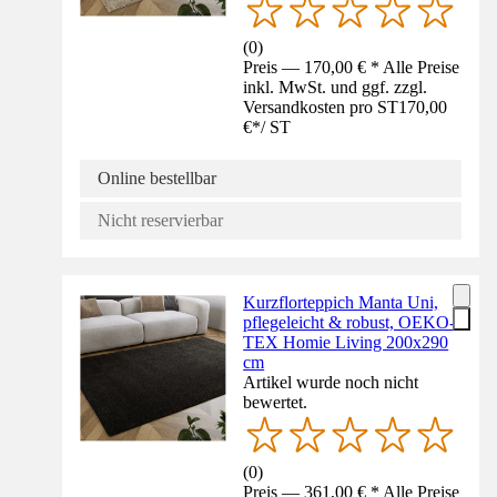
(
0
)
Preis — 170,00 € * Alle Preise
inkl. MwSt. und ggf. zzgl.
Versandkosten pro ST
170,00
€
*
/
ST
Online bestellbar
Nicht reservierbar
Kurzflorteppich Manta Uni,
pflegeleicht & robust, OEKO-
TEX Homie Living 200x290
cm
Artikel wurde noch nicht
bewertet.
(
0
)
Preis — 361,00 € * Alle Preise