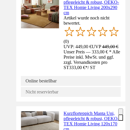
pflegeleicht & robust, OEKO-
TEX Homie Living 200x290
cm
Artikel wurde noch nicht
bewertet.
(
0
)
UVP: 449,00 €
UVP
449,00 €
Unser Preis — 333,00 € * Alle
Preise inkl. MwSt. und ggf.
zzgl. Versandkosten pro
ST
333,00 €
*
/
ST
Online bestellbar
Nicht reservierbar
Kurzflorteppich Manta Uni,
pflegeleicht & robust, OEKO-
TEX Homie Living 120x170
cm