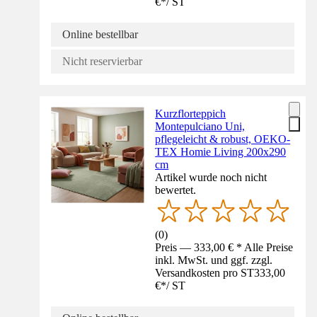
€
*
/
ST
Online bestellbar
Nicht reservierbar
Kurzflorteppich
Montepulciano Uni,
pflegeleicht & robust, OEKO-
TEX Homie Living 200x290
cm
Artikel wurde noch nicht
bewertet.
(
0
)
Preis — 333,00 € * Alle Preise
inkl. MwSt. und ggf. zzgl.
Versandkosten pro ST
333,00
€
*
/
ST