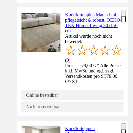
Kurzflorteppich Manta Uni,
pflegeleicht & robust, OEKO-
TEX Homie Living 80x150
cm
Artikel wurde noch nicht
bewertet.
(
0
)
Preis — 79,00 € * Alle Preise
inkl. MwSt. und ggf. zzgl.
Versandkosten pro ST
79,00
€
*
/
ST
Online bestellbar
Nicht reservierbar
Kurzflorteppich