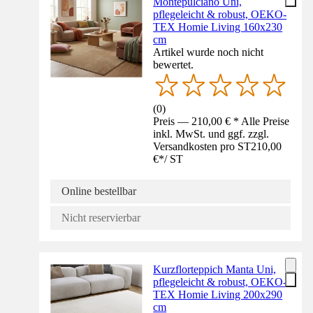
Montepulciano Uni,
pflegeleicht & robust, OEKO-
TEX Homie Living 160x230
cm
Artikel wurde noch nicht
bewertet.
(
0
)
Preis — 210,00 € * Alle Preise
inkl. MwSt. und ggf. zzgl.
Versandkosten pro ST
210,00
€
*
/
ST
Online bestellbar
Nicht reservierbar
Kurzflorteppich Manta Uni,
pflegeleicht & robust, OEKO-
TEX Homie Living 200x290
cm