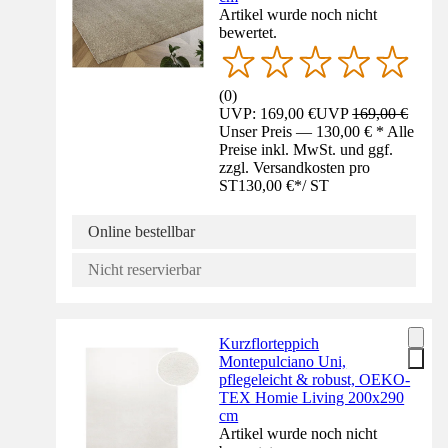
Artikel wurde noch nicht
bewertet.
(
0
)
UVP: 169,00 €
UVP
169,00 €
Unser Preis — 130,00 € * Alle
Preise inkl. MwSt. und ggf.
zzgl. Versandkosten pro
ST
130,00 €
*
/
ST
Online bestellbar
Nicht reservierbar
Kurzflorteppich
Montepulciano Uni,
pflegeleicht & robust, OEKO-
TEX Homie Living 200x290
cm
Artikel wurde noch nicht