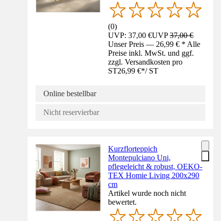
(
0
)
UVP: 37,00 €
UVP
37,00 €
Unser Preis — 26,99 € * Alle
Preise inkl. MwSt. und ggf.
zzgl. Versandkosten pro
ST
26,99 €
*
/
ST
Online bestellbar
Nicht reservierbar
Kurzflorteppich
Montepulciano Uni,
pflegeleicht & robust, OEKO-
TEX Homie Living 200x290
cm
Artikel wurde noch nicht
bewertet.