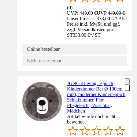
(
0
)
UVP: 449,00 €
UVP
449,00 €
Unser Preis — 333,00 € * Alle
Preise inkl. MwSt. und ggf.
zzgl. Versandkosten pro
ST
333,00 €
*
/
ST
Online bestellbar
Nicht reservierbar
JUNG 4Living Teppich
Kinderzimmer Bär Ø 100cm
rund, moderner Kinderteppich
Schlafzimmer, Flor,
Pflegeleicht, Waschbar,
Mädchen
Artikel wurde noch nicht
bewertet.