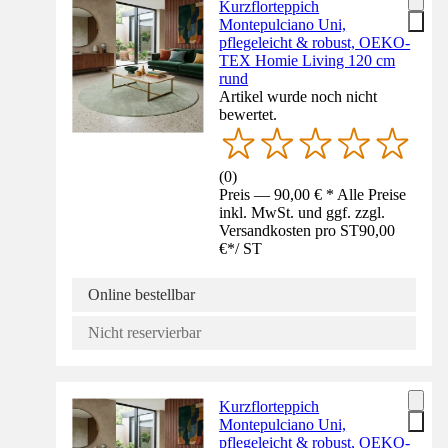
Kurzflorteppich
Montepulciano Uni,
pflegeleicht & robust, OEKO-
TEX Homie Living 120 cm
rund
Artikel wurde noch nicht
bewertet.
(
0
)
Preis — 90,00 € * Alle Preise
inkl. MwSt. und ggf. zzgl.
Versandkosten pro ST
90,00
€
*
/
ST
Online bestellbar
Nicht reservierbar
Kurzflorteppich
Montepulciano Uni,
pflegeleicht & robust, OEKO-