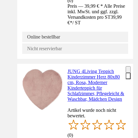
(
0
)
Preis — 39,99 € * Alle Preise
inkl. MwSt. und ggf. zzgl.
Versandkosten pro ST
39,99
€
*
/
ST
Online bestellbar
Nicht reservierbar
JUNG 4Living Teppich
Kinderzimmer Herz 80x80
cm, Rosa, Moderner
Kinderteppich für
Schlafzimmer, Pflegeleicht &
Waschbar, Mädchen Design
Artikel wurde noch nicht
bewertet.
(
0
)