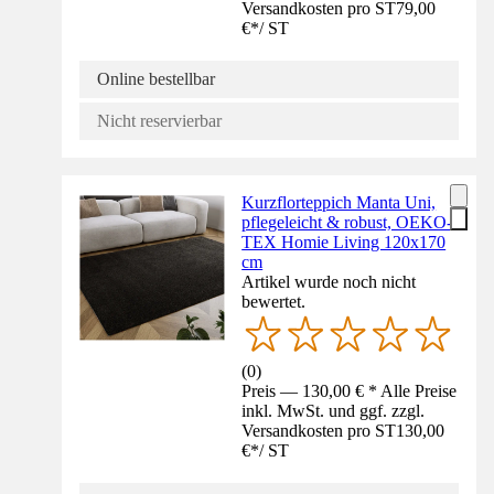
Versandkosten pro ST
79,00
€
*
/
ST
Online bestellbar
Nicht reservierbar
Kurzflorteppich Manta Uni,
pflegeleicht & robust, OEKO-
TEX Homie Living 120x170
cm
Artikel wurde noch nicht
bewertet.
(
0
)
Preis — 130,00 € * Alle Preise
inkl. MwSt. und ggf. zzgl.
Versandkosten pro ST
130,00
€
*
/
ST