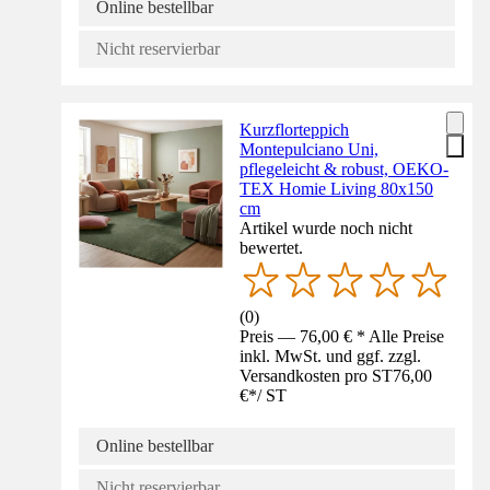
Online bestellbar
Nicht reservierbar
Kurzflorteppich
Montepulciano Uni,
pflegeleicht & robust, OEKO-
TEX Homie Living 80x150
cm
Artikel wurde noch nicht
bewertet.
(
0
)
Preis — 76,00 € * Alle Preise
inkl. MwSt. und ggf. zzgl.
Versandkosten pro ST
76,00
€
*
/
ST
Online bestellbar
Nicht reservierbar