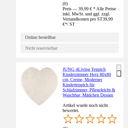
(
0
)
Preis — 39,99 € * Alle Preise
inkl. MwSt. und ggf. zzgl.
Versandkosten pro ST
39,99
€
*
/
ST
Online bestellbar
Nicht reservierbar
JUNG 4Living Teppich
Kinderzimmer Herz 80x80
cm, Creme, Moderner
Kinderteppich für
Schlafzimmer, Pflegeleicht &
Waschbar, Mädchen Design
Artikel wurde noch nicht
bewertet.