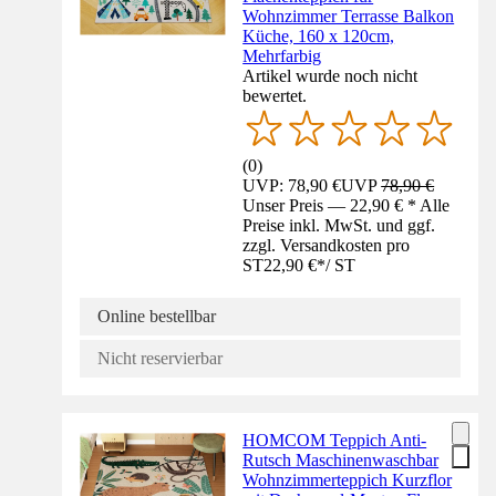
Wohnzimmer Terrasse Balkon
Küche, 160 x 120cm,
Mehrfarbig
Artikel wurde noch nicht
bewertet.
(
0
)
UVP: 78,90 €
UVP
78,90 €
Unser Preis — 22,90 € * Alle
Preise inkl. MwSt. und ggf.
zzgl. Versandkosten pro
ST
22,90 €
*
/
ST
Online bestellbar
Nicht reservierbar
HOMCOM Teppich Anti-
Rutsch Maschinenwaschbar
Wohnzimmerteppich Kurzflor