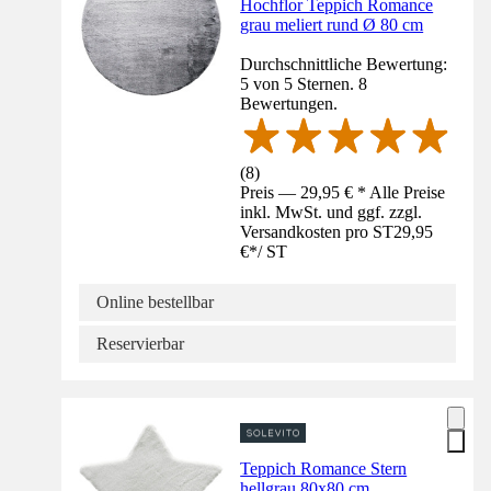
Hochflor Teppich Romance
grau meliert rund Ø 80 cm
Durchschnittliche Bewertung:
5 von 5 Sternen. 8
Bewertungen.
(
8
)
Preis — 29,95 € * Alle Preise
inkl. MwSt. und ggf. zzgl.
Versandkosten pro ST
29,95
€
*
/
ST
Online bestellbar
Reservierbar
Teppich Romance Stern
hellgrau 80x80 cm