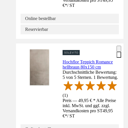
Versandkosten pro ST
49,95
€
*
/
ST
Online bestellbar
Reservierbar
Hochflor Teppich Romance
hellbraun 80x150 cm
Durchschnittliche Bewertung:
5 von 5 Sternen. 1 Bewertung.
(
1
)
Preis — 49,95 € * Alle Preise
inkl. MwSt. und ggf. zzgl.
Versandkosten pro ST
49,95
€
*
/
ST