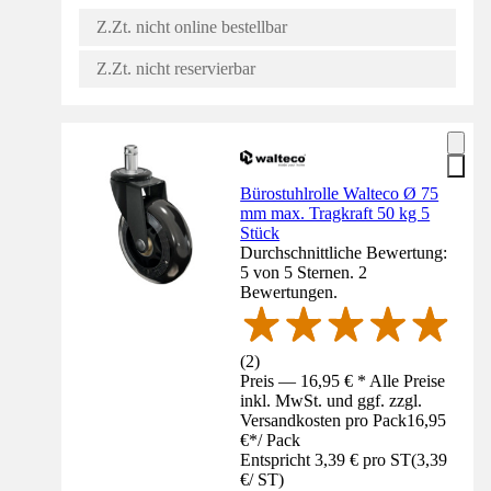
Z.Zt. nicht online bestellbar
Z.Zt. nicht reservierbar
Bürostuhlrolle Walteco Ø 75
mm max. Tragkraft 50 kg 5
Stück
Durchschnittliche Bewertung:
5 von 5 Sternen. 2
Bewertungen.
(
2
)
Preis — 16,95 € * Alle Preise
inkl. MwSt. und ggf. zzgl.
Versandkosten pro Pack
16,95
€
*
/
Pack
Entspricht 3,39 € pro ST
(
3,39
€
/
ST
)