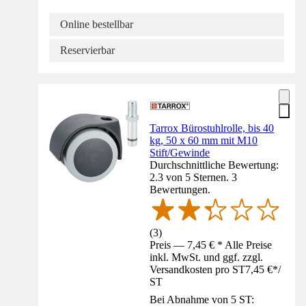
Online bestellbar
Reservierbar
Tarrox Bürostuhlrolle, bis 40
kg, 50 x 60 mm mit M10
Stift/Gewinde
Durchschnittliche Bewertung:
2.3 von 5 Sternen. 3
Bewertungen.
(
3
)
Preis — 7,45 € * Alle Preise
inkl. MwSt. und ggf. zzgl.
Versandkosten pro ST
7,45 €
*
/
ST
Bei Abnahme von 5 ST: