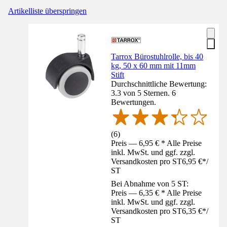
Artikelliste überspringen
Tarrox Bürostuhlrolle, bis 40
kg, 50 x 60 mm mit 11mm
Stift
Durchschnittliche Bewertung:
3.3 von 5 Sternen. 6
Bewertungen.
(
6
)
Preis — 6,95 € * Alle Preise
inkl. MwSt. und ggf. zzgl.
Versandkosten pro ST
6,95 €
*
/
ST
Bei Abnahme von 5 ST:
Preis — 6,35 € * Alle Preise
inkl. MwSt. und ggf. zzgl.
Versandkosten pro ST
6,35 €
*
/
ST