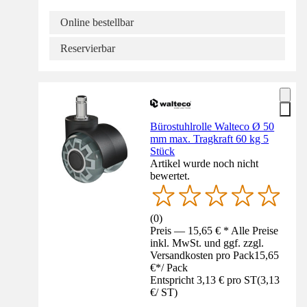
Online bestellbar
Reservierbar
Bürostuhlrolle Walteco Ø 50
mm max. Tragkraft 60 kg 5
Stück
Artikel wurde noch nicht
bewertet.
(
0
)
Preis — 15,65 € * Alle Preise
inkl. MwSt. und ggf. zzgl.
Versandkosten pro Pack
15,65
€
*
/
Pack
Entspricht 3,13 € pro ST
(
3,13
€
/
ST
)