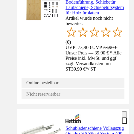
Bodenführung, Schiebetür
Laufschiene, Schiebetürsystem
für Holztürplatten
Artikel wurde noch nicht
bewertet.
(
0
)
UVP: 73,90 €
UVP
73,90 €
Unser Preis — 39,90 € * Alle
Preise inkl. MwSt. und ggf.
zzgl. Versandkosten pro
ST
39,90 €
*
/
ST
Online bestellbar
Nicht reservierbar
Schubladenschiene Vollauszug
Quadro V6 Silent System 400