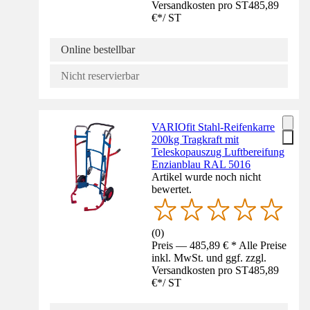
Versandkosten pro ST
485,89
€
*
/
ST
Online bestellbar
Nicht reservierbar
VARIOfit Stahl-Reifenkarre
200kg Tragkraft mit
Teleskopauszug Luftbereifung
Enzianblau RAL 5016
Artikel wurde noch nicht
bewertet.
(
0
)
Preis — 485,89 € * Alle Preise
inkl. MwSt. und ggf. zzgl.
Versandkosten pro ST
485,89
€
*
/
ST