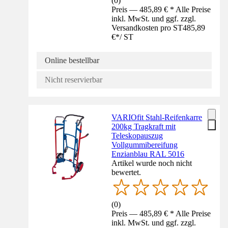
(
0
)
Preis — 485,89 € * Alle Preise
inkl. MwSt. und ggf. zzgl.
Versandkosten pro ST
485,89
€
*
/
ST
Online bestellbar
Nicht reservierbar
VARIOfit Stahl-Reifenkarre
200kg Tragkraft mit
Teleskopauszug
Vollgummibereifung
Enzianblau RAL 5016
Artikel wurde noch nicht
bewertet.
(
0
)
Preis — 485,89 € * Alle Preise
inkl. MwSt. und ggf. zzgl.