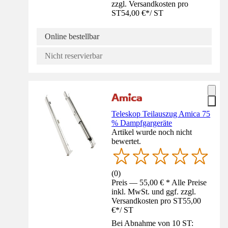
zzgl. Versandkosten pro
ST
54,00 €
*
/
ST
Online bestellbar
Nicht reservierbar
Teleskop Teilauszug Amica 75
% Dampfgargeräte
Artikel wurde noch nicht
bewertet.
(
0
)
Preis — 55,00 € * Alle Preise
inkl. MwSt. und ggf. zzgl.
Versandkosten pro ST
55,00
€
*
/
ST
Bei Abnahme von 10 ST: