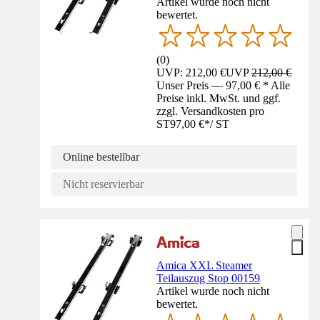
Artikel wurde noch nicht
bewertet.
(
0
)
UVP: 212,00 €
UVP
212,00 €
Unser Preis — 97,00 € * Alle
Preise inkl. MwSt. und ggf.
zzgl. Versandkosten pro
ST
97,00 €
*
/
ST
Online bestellbar
Nicht reservierbar
Amica XXL Steamer
Teilauszug Stop 00159
Artikel wurde noch nicht
bewertet.