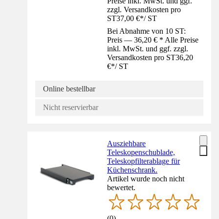
Preise inkl. MwSt. und ggf.
zzgl. Versandkosten pro
ST
37,00 €
*
/
ST
Bei Abnahme von 10 ST:
Preis — 36,20 € * Alle Preise
inkl. MwSt. und ggf. zzgl.
Versandkosten pro ST
36,20
€
*
/
ST
Online bestellbar
Nicht reservierbar
Ausziehbare
Teleskopenschublade,
Teleskopfilterablage für
Küchenschrank.
Artikel wurde noch nicht
bewertet.
(
0
)