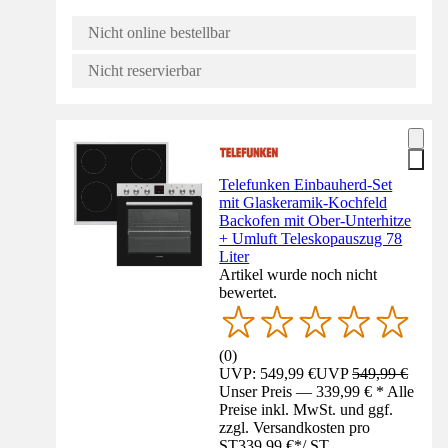
Nicht online bestellbar
Nicht reservierbar
Telefunken Einbauherd-Set
mit Glaskeramik-Kochfeld
Backofen mit Ober-Unterhitze
+ Umluft Teleskopauszug 78
Liter
Artikel wurde noch nicht
bewertet.
(
0
)
UVP: 549,99 €
UVP
549,99 €
Unser Preis — 339,99 € * Alle
Preise inkl. MwSt. und ggf.
zzgl. Versandkosten pro
ST
339,99 €
*
/
ST