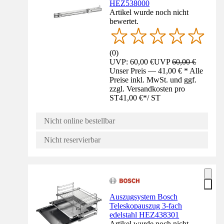
HEZ538000
Artikel wurde noch nicht
bewertet.
(
0
)
UVP: 60,00 €
UVP
60,00 €
Unser Preis — 41,00 € * Alle
Preise inkl. MwSt. und ggf.
zzgl. Versandkosten pro
ST
41,00 €
*
/
ST
Nicht online bestellbar
Nicht reservierbar
Auszugsystem Bosch
Teleskopauszug 3-fach
edelstahl HEZ438301
Artikel wurde noch nicht