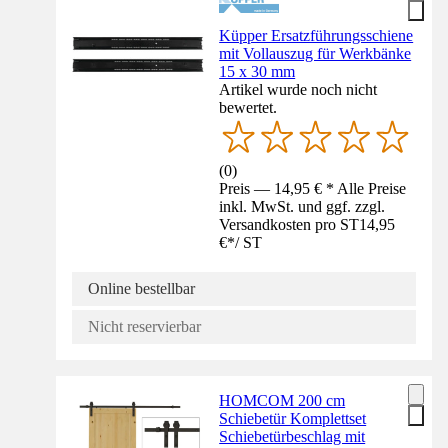
Küpper Ersatzführungsschiene
mit Vollauszug für Werkbänke
15 x 30 mm
Artikel wurde noch nicht
bewertet.
(
0
)
Preis — 14,95 € * Alle Preise
inkl. MwSt. und ggf. zzgl.
Versandkosten pro ST
14,95
€
*
/
ST
Online bestellbar
Nicht reservierbar
HOMCOM 200 cm
Schiebetür Komplettset
Schiebetürbeschlag mit