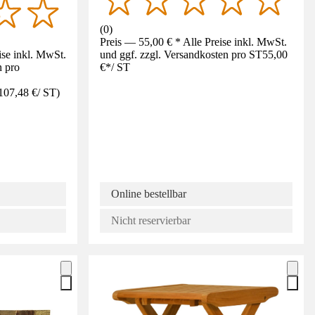
(
0
)
Preis — 55,00 € * Alle Preise inkl. MwSt.
ise inkl. MwSt.
und ggf. zzgl. Versandkosten pro ST
55,00
n pro
€
*
/
ST
107,48 €
/
ST
)
Online bestellbar
Nicht reservierbar