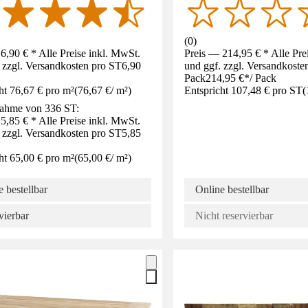
(
0
)
6,90 € * Alle Preise inkl. MwSt.
Preis — 214,95 € * Alle Pre
 zzgl. Versandkosten pro ST
6,90
und ggf. zzgl. Versandkoste
Pack
214,95 €
*
/
Pack
ht 76,67 € pro m²
(
76,67 €
/
m²
)
Entspricht 107,48 € pro ST
(
ahme von 336 ST:
5,85 € * Alle Preise inkl. MwSt.
 zzgl. Versandkosten pro ST
5,85
ht 65,00 € pro m²
(
65,00 €
/
m²
)
 bestellbar
Online bestellbar
vierbar
Nicht reservierbar