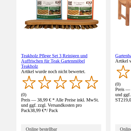
Teakholz Pflege Set 3 Reinigen und
Gartenb
Auffrischen für Teak Gartenmöbel
Artikel 
Teakholz
Artikel wurde noch nicht bewertet.
(
0
)
Preis — 
(
0
)
und ggf.
Preis — 38,99 € * Alle Preise inkl. MwSt.
ST
219,0
und ggf. zzgl. Versandkosten pro
Pack
38,99 €
*
/
Pack
Online bestellbar
Online