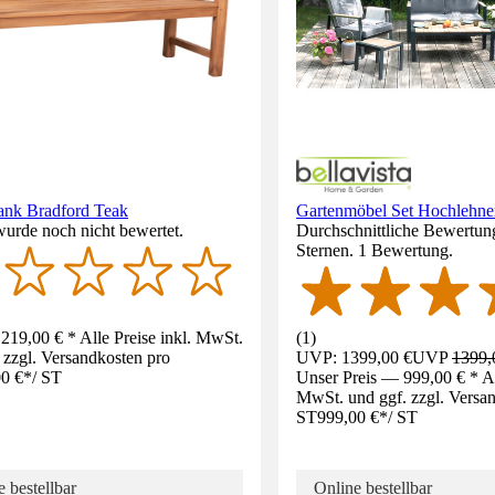
ank Bradford Teak
Gartenmöbel Set Hochlehne
wurde noch nicht bewertet.
Durchschnittliche Bewertun
Sternen. 1 Bewertung.
219,00 € * Alle Preise inkl. MwSt.
(
1
)
 zzgl. Versandkosten pro
UVP: 1399,00 €
UVP
1399,
0 €
*
/
ST
Unser Preis — 999,00 € * All
MwSt. und ggf. zzgl. Versa
ST
999,00 €
*
/
ST
 bestellbar
Online bestellbar