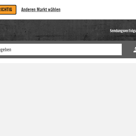
RICHTIG
Anderen Markt wählen
Sendungsverfolg