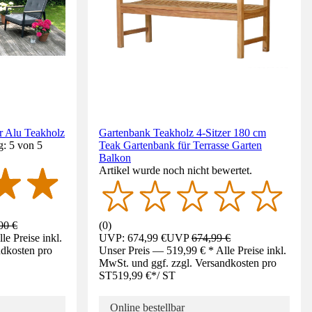
r Alu Teakholz
Gartenbank Teakholz 4-Sitzer 180 cm
g: 5 von 5
Teak Gartenbank für Terrasse Garten
Balkon
Artikel wurde noch nicht bewertet.
00 €
(
0
)
e Preise inkl.
UVP: 674,99 €
UVP
674,99 €
ndkosten pro
Unser Preis — 519,99 € * Alle Preise inkl.
MwSt. und ggf. zzgl. Versandkosten pro
ST
519,99 €
*
/
ST
Online bestellbar