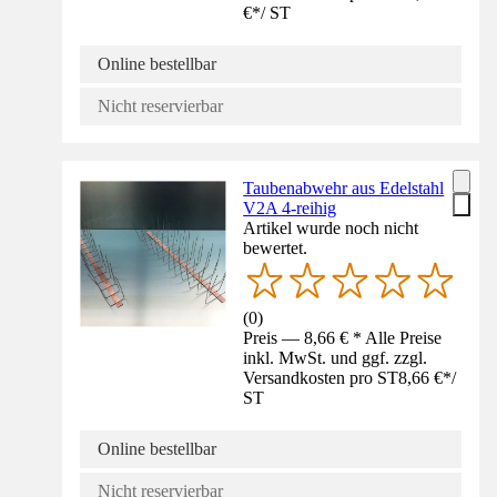
€
*
/
ST
Online bestellbar
Nicht reservierbar
Taubenabwehr aus Edelstahl
V2A 4-reihig
Artikel wurde noch nicht
bewertet.
(
0
)
Preis — 8,66 € * Alle Preise
inkl. MwSt. und ggf. zzgl.
Versandkosten pro ST
8,66 €
*
/
ST
Online bestellbar
Nicht reservierbar