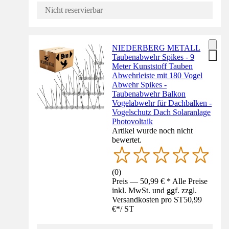
Nicht reservierbar
NIEDERBERG METALL
Taubenabwehr Spikes - 9
Meter Kunststoff Tauben
Abwehrleiste mit 180 Vogel
Abwehr Spikes -
Taubenabwehr Balkon
Vogelabwehr für Dachbalken -
Vogelschutz Dach Solaranlage
Photovoltaik
Artikel wurde noch nicht
bewertet.
(
0
)
Preis — 50,99 € * Alle Preise
inkl. MwSt. und ggf. zzgl.
Versandkosten pro ST
50,99
€
*
/
ST