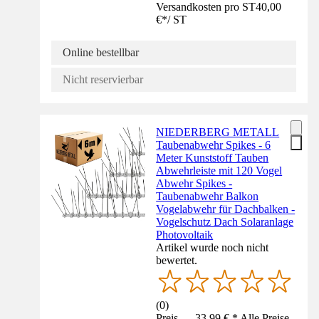
Versandkosten pro ST
40,00
€
*
/
ST
Online bestellbar
Nicht reservierbar
NIEDERBERG METALL
Taubenabwehr Spikes - 6
Meter Kunststoff Tauben
Abwehrleiste mit 120 Vogel
Abwehr Spikes -
Taubenabwehr Balkon
Vogelabwehr für Dachbalken -
Vogelschutz Dach Solaranlage
Photovoltaik
Artikel wurde noch nicht
bewertet.
(
0
)
Preis — 33,99 € * Alle Preise