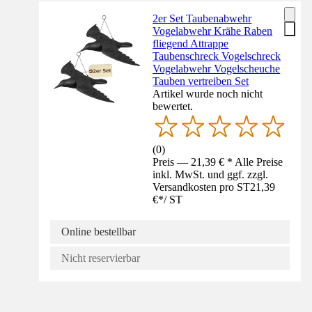
2er Set Taubenabwehr
Vogelabwehr Krähe Raben
fliegend Attrappe
Taubenschreck Vogelschreck
Vogelabwehr Vogelscheuche
Tauben vertreiben Set
Artikel wurde noch nicht
bewertet.
(
0
)
Preis — 21,39 € * Alle Preise
inkl. MwSt. und ggf. zzgl.
Versandkosten pro ST
21,39
€
*
/
ST
Online bestellbar
Nicht reservierbar