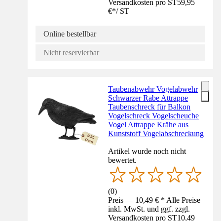
Versandkosten pro ST
59,95
€
*
/
ST
Online bestellbar
Nicht reservierbar
Taubenabwehr Vogelabwehr
Schwarzer Rabe Attrappe
Taubenschreck für Balkon
Vogelschreck Vogelscheuche
Vogel Attrappe Krähe aus
Kunststoff Vogelabschreckung
Artikel wurde noch nicht
bewertet.
(
0
)
Preis — 10,49 € * Alle Preise
inkl. MwSt. und ggf. zzgl.
Versandkosten pro ST
10,49