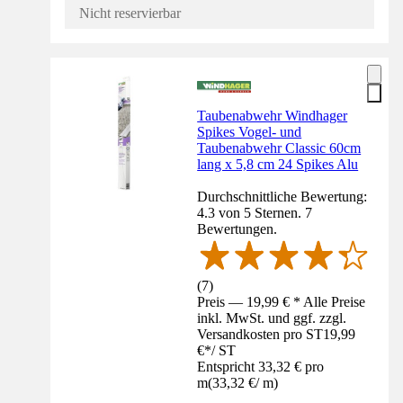
Nicht reservierbar
Taubenabwehr Windhager
Spikes Vogel- und
Taubenabwehr Classic 60cm
lang x 5,8 cm 24 Spikes Alu
Durchschnittliche Bewertung:
4.3 von 5 Sternen. 7
Bewertungen.
(
7
)
Preis — 19,99 € * Alle Preise
inkl. MwSt. und ggf. zzgl.
Versandkosten pro ST
19,99
€
*
/
ST
Entspricht 33,32 € pro
m
(
33,32 €
/
m
)