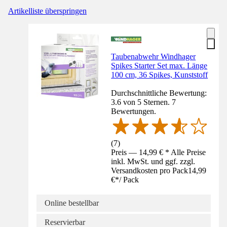
Artikelliste überspringen
Taubenabwehr Windhager
Spikes Starter Set max. Länge
100 cm, 36 Spikes, Kunststoff
Durchschnittliche Bewertung:
3.6 von 5 Sternen. 7
Bewertungen.
(
7
)
Preis — 14,99 € * Alle Preise
inkl. MwSt. und ggf. zzgl.
Versandkosten pro Pack
14,99
€
*
/
Pack
Online bestellbar
Reservierbar