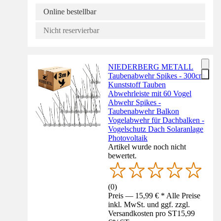
Online bestellbar
Nicht reservierbar
NIEDERBERG METALL
Taubenabwehr Spikes - 300cm
Kunststoff Tauben
Abwehrleiste mit 60 Vogel
Abwehr Spikes -
Taubenabwehr Balkon
Vogelabwehr für Dachbalken -
Vogelschutz Dach Solaranlage
Photovoltaik
Artikel wurde noch nicht
bewertet.
(
0
)
Preis — 15,99 € * Alle Preise
inkl. MwSt. und ggf. zzgl.
Versandkosten pro ST
15,99