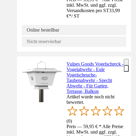
inkl. MwSt. und ggf. zzgl.
Versandkosten pro ST
33,99
€
*
/
ST
Online bestellbar
Nicht reservierbar
Vulpes Goods Vogelschreck -
Vogelabwehr - Eule
Vogelscheuche-
Taubenabwehr - Specht
Abwehr - Für Garten,
Terrasse, Balkon
Artikel wurde noch nicht
bewertet.
(
0
)
Preis — 59,95 € * Alle Preise
inkl. MwSt. und ggf. zzgl.