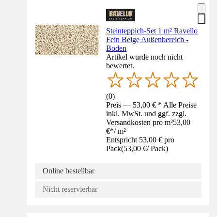
Steinteppich-Set 1 m² Ravello
Fein Beige Außenbereich -
Boden
Artikel wurde noch nicht
bewertet.
(
0
)
Preis — 53,00 € * Alle Preise
inkl. MwSt. und ggf. zzgl.
Versandkosten pro m²
53,00
€
*
/
m²
Entspricht 53,00 € pro
Pack
(
53,00 €
/
Pack
)
Online bestellbar
Nicht reservierbar