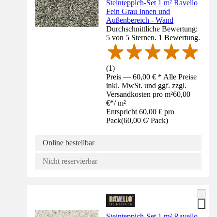
Steinteppich-Set 1 m² Ravello
Fein Grau Innen und
Außenbereich - Wand
Durchschnittliche Bewertung:
5 von 5 Sternen. 1 Bewertung.
(
1
)
Preis — 60,00 € * Alle Preise
inkl. MwSt. und ggf. zzgl.
Versandkosten pro m²
60,00
€
*
/
m²
Entspricht 60,00 € pro
Pack
(
60,00 €
/
Pack
)
Online bestellbar
Nicht reservierbar
Steinteppich-Set 1 m² Ravello