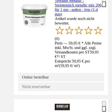
Terralith Metallic -
Steinteppich metallic mix 206
für 1 qm - außen - fein (2-4
mm)
Artikel wurde noch nicht
bewertet.
(
0
)
Preis — 59,95 € * Alle Preise
inkl. MwSt. und ggf. zzgl.
Versandkosten pro ST
59,95
€
*
/
ST
Entspricht 59,95 € pro
m²
(
59,95 €
/
m²
)
Online bestellbar
Nicht reservierbar