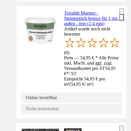
Terralith Marmor -
Steinteppich bronce für 1 qm -
außen - fein (2-4 mm)
Artikel wurde noch nicht
bewertet.
(
0
)
Preis — 54,95 € * Alle Preise
inkl. MwSt. und ggf. zzgl.
Versandkosten pro ST
54,95
€
*
/
ST
Entspricht 54,95 € pro
m²
(
54,95 €
/
m²
)
Online bestellbar
Nicht reservierbar