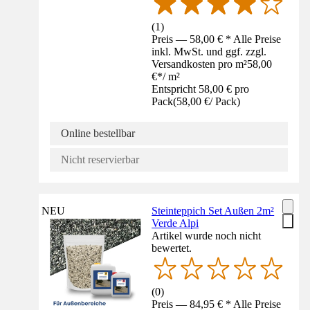
(
1
)
Preis — 58,00 € * Alle Preise
inkl. MwSt. und ggf. zzgl.
Versandkosten pro m²
58,00
€
*
/
m²
Entspricht 58,00 € pro
Pack
(
58,00 €
/
Pack
)
Online bestellbar
Nicht reservierbar
NEU
Steinteppich Set Außen 2m²
Verde Alpi
Artikel wurde noch nicht
bewertet.
(
0
)
Preis — 84,95 € * Alle Preise