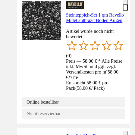
Steinteppich-Set 1 qm Ravello
Mittel anthrazit Boden Außen
Artikel wurde noch nicht
bewertet.
(
0
)
Preis — 58,00 € * Alle Preise
inkl. MwSt. und ggf. zzgl.
Versandkosten pro m²
58,00
€
*
/
m²
Entspricht 58,00 € pro
Pack
(
58,00 €
/
Pack
)
Online bestellbar
Nicht reservierbar