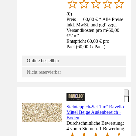
(
0
)
Preis — 60,00 € * Alle Preise
inkl. MwSt. und ggf. zzgl.
Versandkosten pro m²
60,00
€
*
/
m²
Entspricht 60,00 € pro
Pack
(
60,00 €
/
Pack
)
Online bestellbar
Nicht reservierbar
Steinteppich-Set 1 m² Ravello
Mittel Beige Außenbereich -
Boden
Durchschnittliche Bewertung:
4 von 5 Sternen. 1 Bewertung.