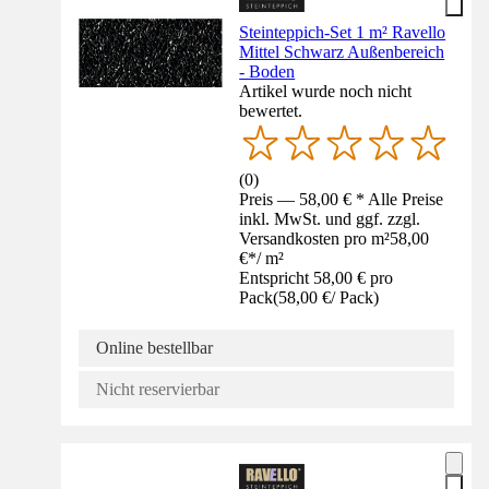
Steinteppich-Set 1 m² Ravello
Mittel Schwarz Außenbereich
- Boden
Artikel wurde noch nicht
bewertet.
(
0
)
Preis — 58,00 € * Alle Preise
inkl. MwSt. und ggf. zzgl.
Versandkosten pro m²
58,00
€
*
/
m²
Entspricht 58,00 € pro
Pack
(
58,00 €
/
Pack
)
Online bestellbar
Nicht reservierbar