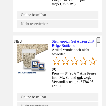
m²
(
59,95 €
/
m²
)
Online bestellbar
Nicht reservierbar
NEU
Steinteppich Set Außen 2m²
Beige Botticino
Artikel wurde noch nicht
bewertet.
(
0
)
Preis — 84,95 € * Alle Preise
inkl. MwSt. und ggf. zzgl.
Versandkosten pro ST
84,95
€
*
/
ST
Online bestellbar
Nicht reservierbar