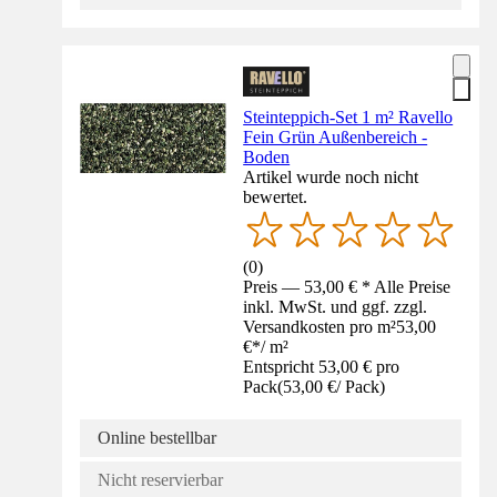
Steinteppich-Set 1 m² Ravello
Fein Grün Außenbereich -
Boden
Artikel wurde noch nicht
bewertet.
(
0
)
Preis — 53,00 € * Alle Preise
inkl. MwSt. und ggf. zzgl.
Versandkosten pro m²
53,00
€
*
/
m²
Entspricht 53,00 € pro
Pack
(
53,00 €
/
Pack
)
Online bestellbar
Nicht reservierbar