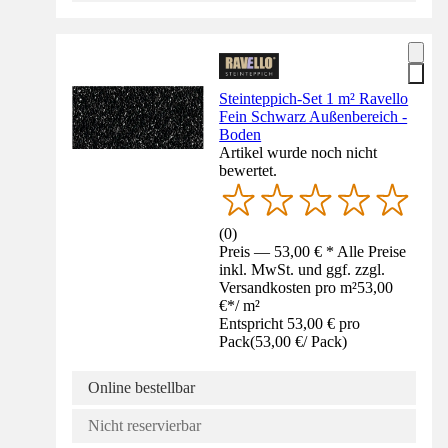
Steinteppich-Set 1 m² Ravello
Fein Schwarz Außenbereich -
Boden
Artikel wurde noch nicht
bewertet.
(
0
)
Preis — 53,00 € * Alle Preise
inkl. MwSt. und ggf. zzgl.
Versandkosten pro m²
53,00
€
*
/
m²
Entspricht 53,00 € pro
Pack
(
53,00 €
/
Pack
)
Online bestellbar
Nicht reservierbar