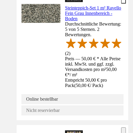
Steinteppich-Set 1 m² Ravello
Fein Grau Innenbereich -
Boden
Durchschnittliche Bewertung:
5 von 5 Sternen. 2
Bewertungen.
(
2
)
Preis — 50,00 € * Alle Preise
inkl. MwSt. und ggf. zzgl.
Versandkosten pro m²
50,00
€
*
/
m²
Entspricht 50,00 € pro
Pack
(
50,00 €
/
Pack
)
Online bestellbar
Nicht reservierbar