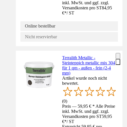
inkl. MwSt. und ggf. zzgl.
Versandkosten pro ST
84,95
€
*
/
ST
Online bestellbar
Nicht reservierbar
Terralith Metallic -
Steinteppich metallic mix 304
für 1 qm - außen - fein (2-4
mm)
Artikel wurde noch nicht
bewertet.
(
0
)
Preis — 59,95 € * Alle Preise
inkl. MwSt. und ggf. zzgl.
Versandkosten pro ST
59,95
€
*
/
ST
Entspricht 59,95 € pro