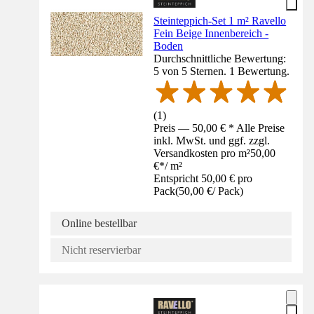
Steinteppich-Set 1 m² Ravello
Fein Beige Innenbereich -
Boden
Durchschnittliche Bewertung:
5 von 5 Sternen. 1 Bewertung.
(
1
)
Preis — 50,00 € * Alle Preise
inkl. MwSt. und ggf. zzgl.
Versandkosten pro m²
50,00
€
*
/
m²
Entspricht 50,00 € pro
Pack
(
50,00 €
/
Pack
)
Online bestellbar
Nicht reservierbar