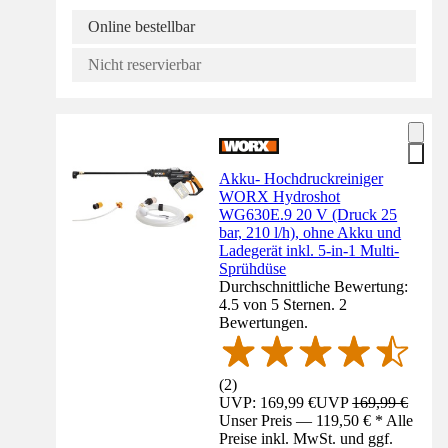
Online bestellbar
Nicht reservierbar
Akku- Hochdruckreiniger
WORX Hydroshot
WG630E.9 20 V (Druck 25
bar, 210 l/h), ohne Akku und
Ladegerät inkl. 5-in-1 Multi-
Sprühdüse
Durchschnittliche Bewertung:
4.5 von 5 Sternen. 2
Bewertungen.
(
2
)
UVP: 169,99 €
UVP
169,99 €
Unser Preis — 119,50 € * Alle
Preise inkl. MwSt. und ggf.