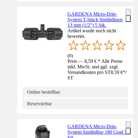
GARDENA Micro-Drip-
System T-Stück Sprühdüsen
13 mm (1/2") 5 Stk.
Artikel wurde noch nicht
bewertet.
(
0
)
Preis — 8,59 € * Alle Preise
inkl. MwSt. und ggf. zzgl.
Versandkosten pro ST
8,59 €
*
/
ST
Online bestellbar
Reservierbar
GARDENA Micro-Drip-
System Sprühdüse 180 Grad 5
Stk.