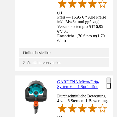
(
7
)
Preis — 16,95 € * Alle Preise
inkl. MwSt. und ggf. zzgl.
Versandkosten pro ST
16,95
€
*
/
ST
Entspricht 1,70 € pro m
(
1,70
€
/
m
)
Online bestellbar
Z.Zt. nicht reservierbar
GARDENA Micro-Drip-
System 6 in 1 Sprühdüse
Durchschnittliche Bewertung:
4 von 5 Sternen. 1 Bewertung.