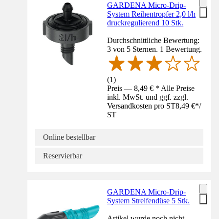
GARDENA Micro-Drip-
System Reihentropfer 2,0 l/h
druckregulierend 10 Stk.
Durchschnittliche Bewertung:
3 von 5 Sternen. 1 Bewertung.
(
1
)
Preis — 8,49 € * Alle Preise
inkl. MwSt. und ggf. zzgl.
Versandkosten pro ST
8,49 €
*
/
ST
Online bestellbar
Reservierbar
GARDENA Micro-Drip-
System Streifendüse 5 Stk.
Artikel wurde noch nicht