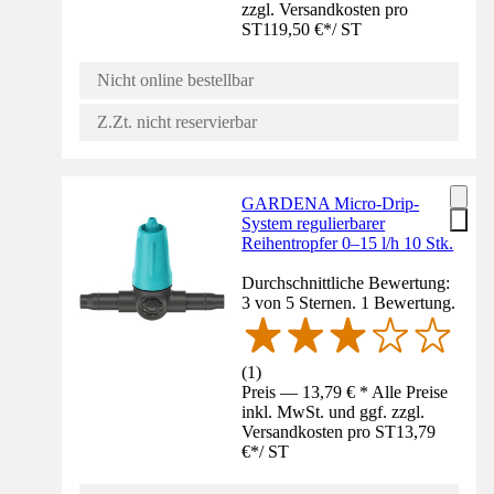
zzgl. Versandkosten pro
ST
119,50 €
*
/
ST
Nicht online bestellbar
Z.Zt. nicht reservierbar
GARDENA Micro-Drip-
System regulierbarer
Reihentropfer 0–15 l/h 10 Stk.
Durchschnittliche Bewertung:
3 von 5 Sternen. 1 Bewertung.
(
1
)
Preis — 13,79 € * Alle Preise
inkl. MwSt. und ggf. zzgl.
Versandkosten pro ST
13,79
€
*
/
ST