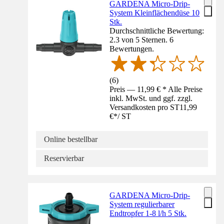
GARDENA Micro-Drip-
System Kleinflächendüse 10
Stk.
Durchschnittliche Bewertung:
2.3 von 5 Sternen. 6
Bewertungen.
(
6
)
Preis — 11,99 € * Alle Preise
inkl. MwSt. und ggf. zzgl.
Versandkosten pro ST
11,99
€
*
/
ST
Online bestellbar
Reservierbar
GARDENA Micro-Drip-
System regulierbarer
Endtropfer 1-8 l/h 5 Stk.