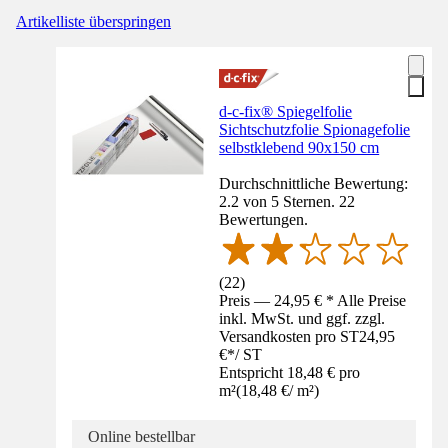
Artikelliste überspringen
d-c-fix® Spiegelfolie
Sichtschutzfolie Spionagefolie
selbstklebend 90x150 cm
Durchschnittliche Bewertung:
2.2 von 5 Sternen. 22
Bewertungen.
(
22
)
Preis — 24,95 € * Alle Preise
inkl. MwSt. und ggf. zzgl.
Versandkosten pro ST
24,95
€
*
/
ST
Entspricht 18,48 € pro
m²
(
18,48 €
/
m²
)
Online bestellbar