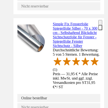
Nicht reservierbar
Simple Fix Fensterfolie
Spiegelfolie Silber - 70 x 300
cm - Selbshaftend Blickdicht
Sichtschutzfolie für Fenster -
Spiegelfolie Fenster
Sichtschutz - Silber
Durchschnittliche Bewertung:
5 von 5 Sternen. 1 Bewertung.
(
1
)
Preis — 31,95 € * Alle Preise
inkl. MwSt. und ggf. zzgl.
Versandkosten pro ST
31,95
€
*
/
ST
Online bestellbar
Nicht reservierbar