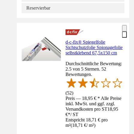
Reservierbar
d-c-fix® Spiegelfolie
Sichtschutzfolie Spionagefolie
selbstklebend 67,5x150 cm
Durchschnittliche Bewertung:
2.5 von 5 Sternen. 52
Bewertungen.
(
52
)
Preis — 18,95 € * Alle Preise
inkl. MwSt. und ggf. zzgl.
Versandkosten pro ST
18,95
€
*
/
ST
Entspricht 18,71 € pro
m²
(
18,71 €
/
m²
)