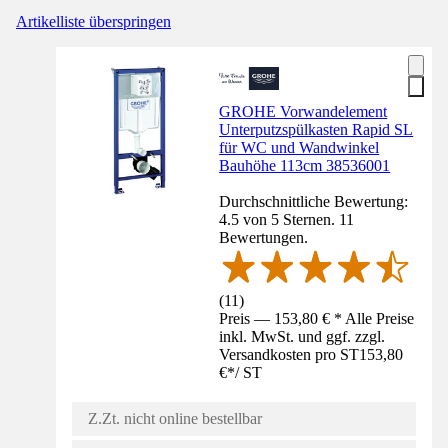
Artikelliste überspringen
GROHE Vorwandelement
Unterputzspülkasten Rapid SL
für WC und Wandwinkel
Bauhöhe 113cm 38536001
Durchschnittliche Bewertung:
4.5 von 5 Sternen. 11
Bewertungen.
(
11
)
Preis — 153,80 € * Alle Preise
inkl. MwSt. und ggf. zzgl.
Versandkosten pro ST
153,80
€
*
/
ST
Z.Zt. nicht online bestellbar