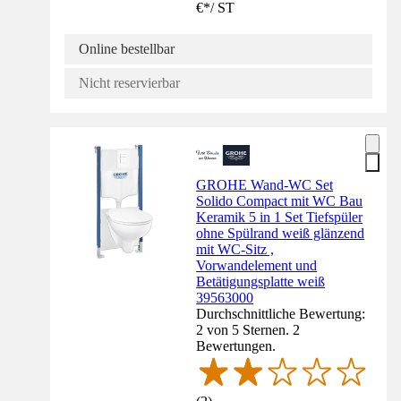
€
*
/
ST
Online bestellbar
Nicht reservierbar
GROHE Wand-WC Set
Solido Compact mit WC Bau
Keramik 5 in 1 Set Tiefspüler
ohne Spülrand weiß glänzend
mit WC-Sitz ,
Vorwandelement und
Betätigungsplatte weiß
39563000
Durchschnittliche Bewertung:
2 von 5 Sternen. 2
Bewertungen.