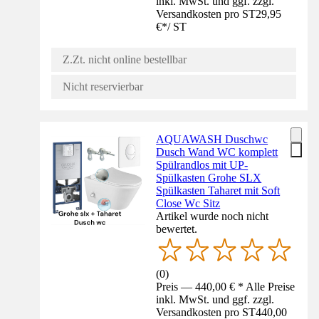
inkl. MwSt. und ggf. zzgl.
Versandkosten pro ST
29,95
€
*
/
ST
Z.Zt. nicht online bestellbar
Nicht reservierbar
AQUAWASH Duschwc
Dusch Wand WC komplett
Spülrandlos mit UP-
Spülkasten Grohe SLX
Spülkasten Taharet mit Soft
Close Wc Sitz
Artikel wurde noch nicht
bewertet.
(
0
)
Preis — 440,00 € * Alle Preise
inkl. MwSt. und ggf. zzgl.
Versandkosten pro ST
440,00