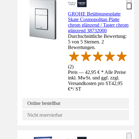
GROHE Betätigungsplatte
Skate Cosmopolitan Platte
chrom glänzend / Taster chrom
glänzend 38732000
Durchschnittliche Bewertung:
5 von 5 Sternen. 2
Bewertungen.
(
2
)
Preis — 42,95 € * Alle Preise
inkl. MwSt. und ggf. zzgl.
Versandkosten pro ST
42,95
€
*
/
ST
Online bestellbar
Nicht reservierbar