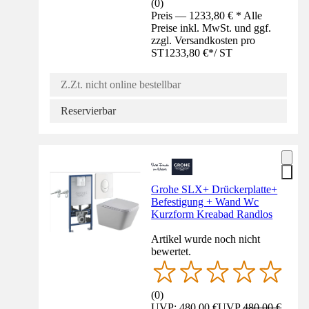
(
0
)
Preis — 1233,80 € * Alle
Preise inkl. MwSt. und ggf.
zzgl. Versandkosten pro
ST
1233,80 €
*
/
ST
Z.Zt. nicht online bestellbar
Reservierbar
Grohe SLX+ Drückerplatte+
Befestigung + Wand Wc
Kurzform Kreabad Randlos
Artikel wurde noch nicht
bewertet.
(
0
)
UVP: 480,00 €
UVP
480,00 €