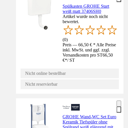
Spülkasten GROHE Start
weiß matt 37406SH0
Artikel wurde noch nicht
bewertet.
(
0
)
Preis — 66,50 € * Alle Preise
inkl. MwSt. und ggf. zzgl.
Versandkosten pro ST
66,50
€
*
/
ST
Nicht online bestellbar
Nicht reservierbar
GROHE Wand-WC Set Euro
Keramik Tiefspüler ohne
Spülrand weiß glänzend mit