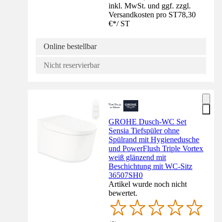
inkl. MwSt. und ggf. zzgl.
Versandkosten pro ST
78,30
€
*
/
ST
Online bestellbar
Nicht reservierbar
GROHE Dusch-WC Set
Sensia Tiefspüler ohne
Spülrand mit Hygienedusche
und PowerFlush Triple Vortex
weiß glänzend mit
Beschichtung mit WC-Sitz
36507SH0
Artikel wurde noch nicht
bewertet.