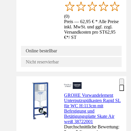
(
0
)
Preis — 62,95 € * Alle Preise
inkl. MwSt. und ggf. zzgl.
Versandkosten pro ST
62,95
€
*
/
ST
Online bestellbar
Nicht reservierbar
GROHE Vorwandelement
Unterputzspülkasten Rapid SL
für WC H:113cm mit
Befestigung und
Betätigungsplatte Skate Air
weiß 38722001
Durchschnittliche Bewertung: