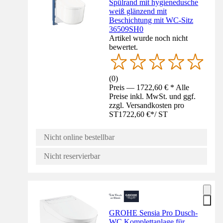
Spülrand mit hygienedusche
weiß glänzend mit
Beschichtung mit WC-Sitz
36509SH0
Artikel wurde noch nicht
bewertet.
(
0
)
Preis — 1722,60 € * Alle
Preise inkl. MwSt. und ggf.
zzgl. Versandkosten pro
ST
1722,60 €
*
/
ST
Nicht online bestellbar
Nicht reservierbar
GROHE Sensia Pro Dusch-
WC Komplettanlage für