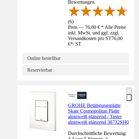
Bewertungen.
(
6
)
Preis — 76,00 € * Alle Preise
inkl. MwSt. und ggf. zzgl.
Versandkosten pro ST
76,00
€
*
/
ST
Online bestellbar
Reservierbar
GROHE Betätigungsplatte
Skate Cosmopolitan Platte
alpinweiß glänzend / Taster
alpinweiß glänzend 38732SH0
Durchschnittliche Bewertung:
4.3 von 5 Sternen. 4