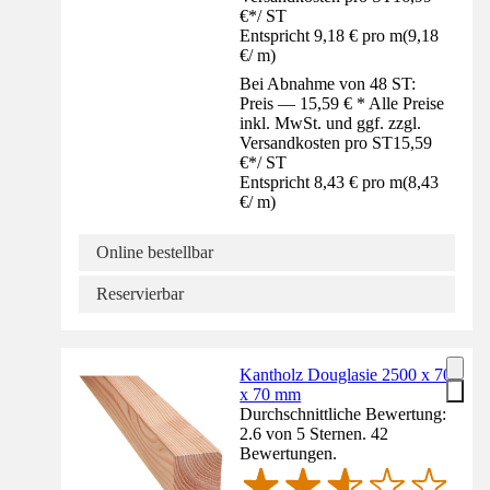
€
*
/
ST
Entspricht 9,18 € pro m
(
9,18
€
/
m
)
Bei Abnahme von 48 ST:
Preis — 15,59 € * Alle Preise
inkl. MwSt. und ggf. zzgl.
Versandkosten pro ST
15,59
€
*
/
ST
Entspricht 8,43 € pro m
(
8,43
€
/
m
)
Online bestellbar
Reservierbar
Kantholz Douglasie 2500 x 70
x 70 mm
Durchschnittliche Bewertung:
2.6 von 5 Sternen. 42
Bewertungen.