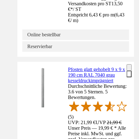
Versandkosten pro ST
13,50
€
*
/
ST
Entspricht 6,43 € pro m
(
6,43
€
/
m
)
Online bestellbar
Reservierbar
Pfosten glatt gehobelt 9 x 9 x
190 cm RAL 7040 grau
kesseldruckimprägniert
Durchschnittliche Bewertung:
3.6 von 5 Sternen. 5
Bewertungen.
(
5
)
UVP: 21,99 €
UVP
21,99 €
Unser Preis — 19,99 € * Alle
Preise inkl. MwSt. und ggf.