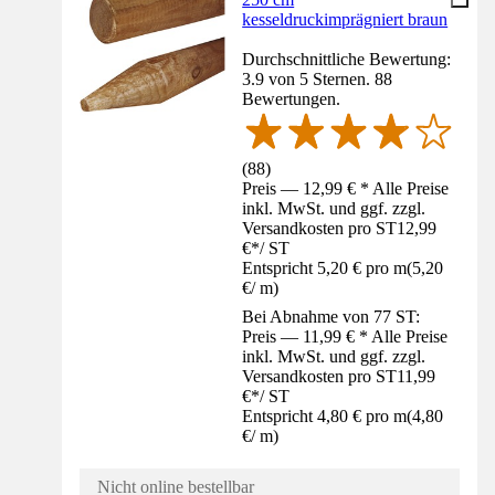
kesseldruckimprägniert braun
Durchschnittliche Bewertung:
3.9 von 5 Sternen. 88
Bewertungen.
(
88
)
Preis — 12,99 € * Alle Preise
inkl. MwSt. und ggf. zzgl.
Versandkosten pro ST
12,99
€
*
/
ST
Entspricht 5,20 € pro m
(
5,20
€
/
m
)
Bei Abnahme von 77 ST:
Preis — 11,99 € * Alle Preise
inkl. MwSt. und ggf. zzgl.
Versandkosten pro ST
11,99
€
*
/
ST
Entspricht 4,80 € pro m
(
4,80
€
/
m
)
Nicht online bestellbar