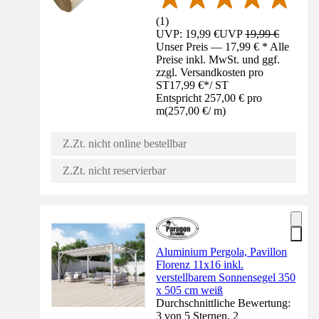
(
1
)
UVP: 19,99 €
UVP
19,99 €
Unser Preis — 17,99 € * Alle
Preise inkl. MwSt. und ggf.
zzgl. Versandkosten pro
ST
17,99 €
*
/
ST
Entspricht 257,00 € pro
m
(
257,00 €
/
m
)
Z.Zt. nicht online bestellbar
Z.Zt. nicht reservierbar
Aluminium Pergola, Pavillon
Florenz 11x16 inkl.
verstellbarem Sonnensegel 350
x 505 cm weiß
Durchschnittliche Bewertung:
3 von 5 Sternen. 2